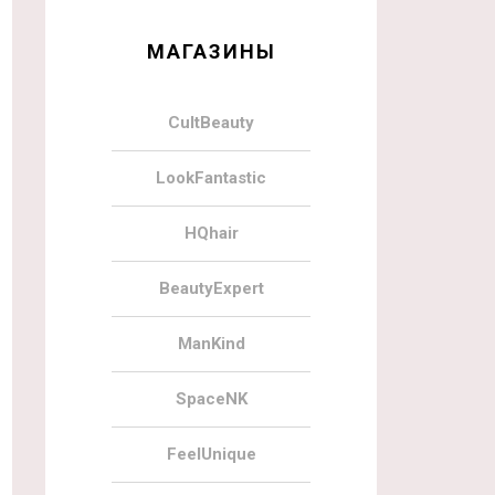
МАГАЗИНЫ
CultBeauty
LookFantastic
HQhair
BeautyExpert
ManKind
SpaceNK
FeelUnique