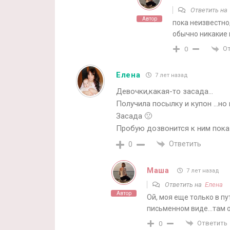
Ответить н
Автор
пока неизвестно, 
обычно никакие 
О
0
Елена
7 лет назад
Девочки,какая-то засада…
Получила посылку и купон …но п
Засада 🙁
Пробую дозвонится к ним пока
Ответить
0
Маша
7 лет назад
Ответить на
Елена
Автор
Ой, моя еще только в п
письменном виде…там о
Ответить
0