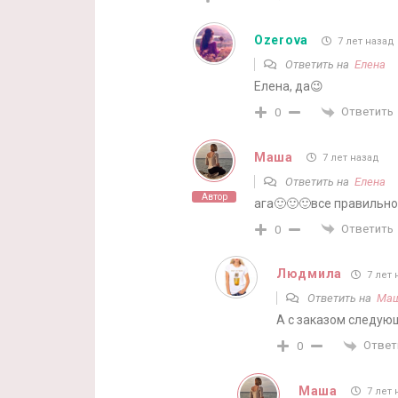
Ozerova
7 лет назад
Ответить на
Елена
Елена, да😉
Ответить
0
Маша
7 лет назад
Ответить на
Елена
Автор
ага🙂🙂🙂все правильно
Ответить
0
Людмила
7 лет 
Ответить на
Ма
А с заказом следующ
Ответ
0
Маша
7 лет 