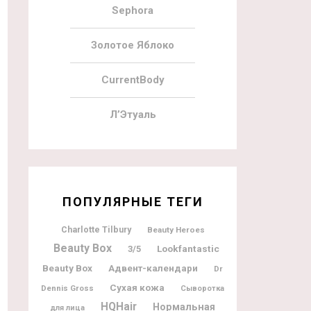
Sephora
Золотое Яблоко
CurrentBody
Л’Этуаль
ПОПУЛЯРНЫЕ ТЕГИ
Charlotte Tilbury
Beauty Heroes
Beauty Box
Lookfantastic
3/5
Beauty Box
Адвент-календари
Dr
Сухая кожа
Dennis Gross
Сыворотка
HQHair
Нормальная
для лица