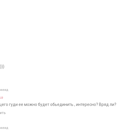
)))
назад
ша
его гуди ее можно будет обьединить , интересно? Вряд ли?
ить
назад