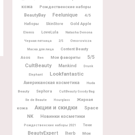
кожа
Рождественские наборы
Feelunique
BeautyBay
4/5
Gold Apple
Наборы
SkinStore
LoveLula
Elemis
Natasha Denona
Omorovicza
Черная пятница
2/5
Content Beauty
Маска для лица
5/5
Мои фавориты
Asos
Ren
CultBeauty
Mankind
Drunk
Lookfantastic
Elephant
Американская косметика
Huda
Sephora
Beauty
CultBeauty Goody Bag
Жирная
Ile de Beaute
Hourglass
Акции и скидки
Space
кожа
NK
Новинки косметики
Тени
Рождественские наборы 2021
BeautyExpert
Iherb
Мои