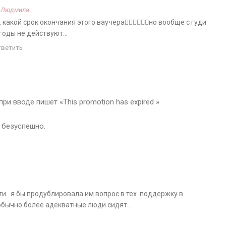
а
Людмила
какой срок окончания этого ваучера🤷‍♀️🤷‍♀️🤷‍♀️но вообще с гуди
годы не действуют…
тветить
ри вводе пишет «This promotion has expired »
 безуспешно.
ути…я бы продублировала им вопрос в тех. поддержку в
бычно более адекватные люди сидят…