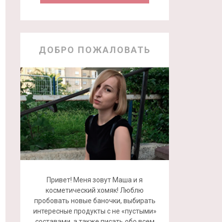
ДОБРО ПОЖАЛОВАТЬ
Привет! Меня зовут Маша и я
косметический хомяк! Люблю
пробовать новые баночки, выбирать
интересные продукты с не «пустыми»
составами, а также писать обо всем