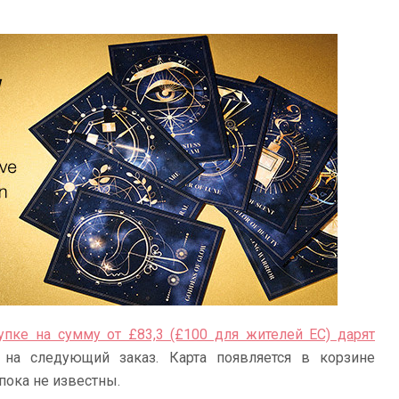
упке на сумму от £83,3 (£100 для жителей ЕС) дарят
на следующий заказ. Карта появляется в корзине
пока не известны.