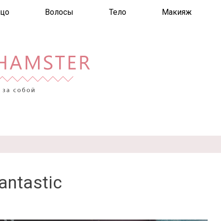
цо
Волосы
Тело
Макияж
antastic