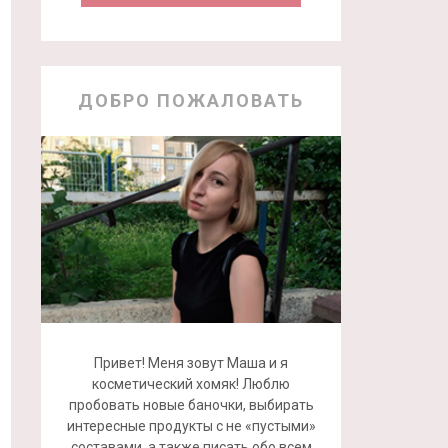
ДОБРО ПОЖАЛОВАТЬ
Привет! Меня зовут Маша и я
косметический хомяк! Люблю
пробовать новые баночки, выбирать
интересные продукты с не «пустыми»
составами, а также писать обо всем