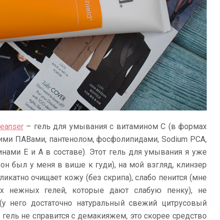
leanser
– гель для умывания с витамином С (в формах
ягкими ПАВами, пантенолом, фосфолипидами, Sodium PCA,
инами Е и А в составе). Этот гель для умывания я уже
он был у меня в више к гуди), на мой взгляд, клинзер
ликатно очищает кожу (без скрипа), слабо пенится (мне
х нежных гелей, которые дают слабую пенку), не
(у него достаточно натуральный свежий цитрусовый
о гель не справится с демакияжем, это скорее средство