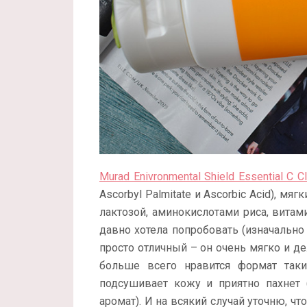
Murad Enivronmental Shield Essential C C
Ascorbyl Palmitate и Ascorbic Acid), м
лактозой, аминокислотами риса, витам
давно хотела попробовать (изначально 
просто отличный – он очень мягко и де
больше всего нравится формат таки
подсушивает кожу и приятно пахнет 
аромат). И на всякий случай уточню, чт