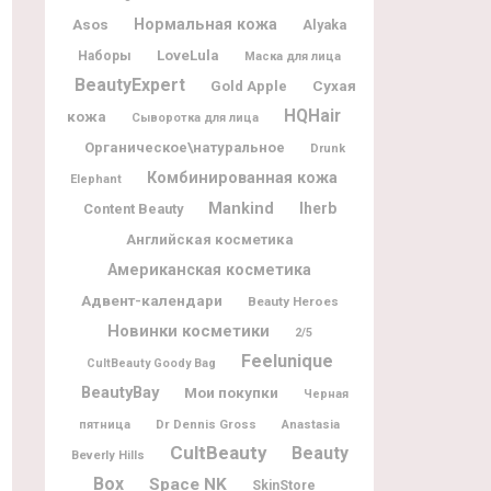
Нормальная кожа
Asos
Alyaka
LoveLula
Наборы
Маска для лица
BeautyExpert
Gold Apple
Сухая
HQHair
кожа
Сыворотка для лица
Органическое\натуральное
Drunk
Комбинированная кожа
Elephant
Mankind
Iherb
Content Beauty
Английская косметика
Американская косметика
Адвент-календари
Beauty Heroes
Новинки косметики
2/5
Feelunique
CultBeauty Goody Bag
BeautyBay
Мои покупки
Черная
Dr Dennis Gross
пятница
Anastasia
CultBeauty
Beauty
Beverly Hills
Box
Space NK
SkinStore