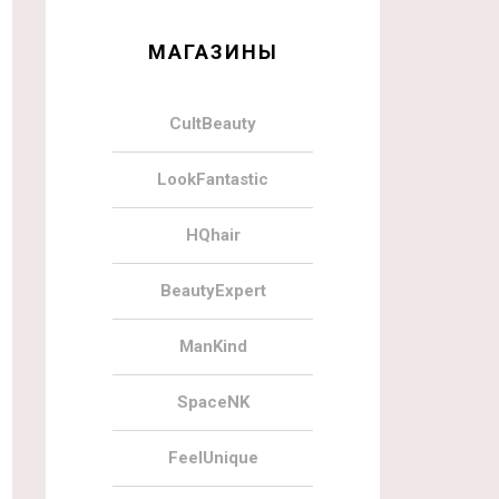
МАГАЗИНЫ
CultBeauty
LookFantastic
HQhair
BeautyExpert
ManKind
SpaceNK
FeelUnique