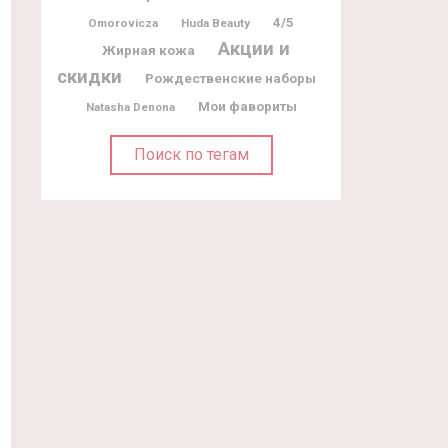
4/5
Omorovicza
Huda Beauty
Акции и
Жирная кожа
скидки
Рождественские наборы
Мои фавориты
Natasha Denona
Поиск по тегам