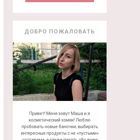
ДОБРО ПОЖАЛОВАТЬ
Привет! Меня зовут Маша и я
косметический хомяк! Люблю
пробовать новые баночки, выбирать
интересные продукты с не «пустыми»
составами, а также писать обо всем