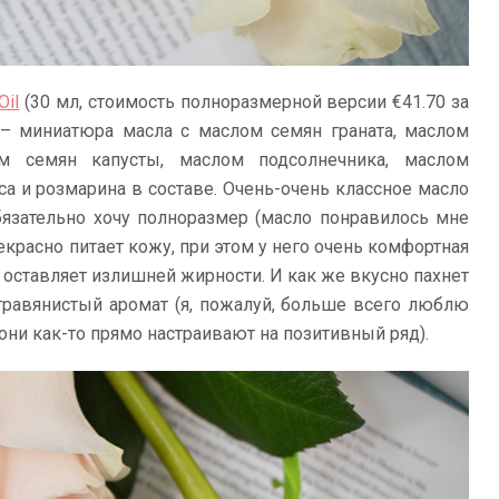
Oil
(30 мл, стоимость полноразмерной версии €41.70 за
 – миниатюра масла с маслом семян граната, маслом
м семян капусты, маслом подсолнечника, маслом
а и розмарина в составе. Очень-очень классное масло
обязательно хочу полноразмер (масло понравилось мне
екрасно питает кожу, при этом у него очень комфортная
е оставляет излишней жирности. И как же вкусно пахнет
-травянистый аромат (я, пожалуй, больше всего люблю
они как-то прямо настраивают на позитивный ряд).