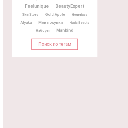
Feelunique
BeautyExpert
Gold Apple
SkinStore
Hourglass
Мои покупки
Alyaka
Huda Beauty
Mankind
Наборы
Поиск по тегам