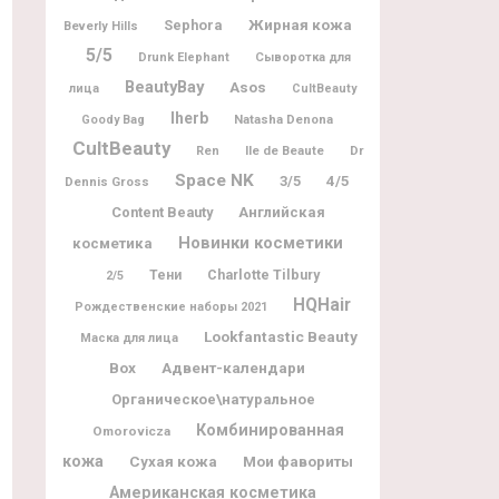
Жирная кожа
Sephora
Beverly Hills
5/5
Drunk Elephant
Сыворотка для
BeautyBay
Asos
лица
CultBeauty
Iherb
Natasha Denona
Goody Bag
CultBeauty
Ile de Beaute
Dr
Ren
Space NK
3/5
4/5
Dennis Gross
Content Beauty
Английская
Новинки косметики
косметика
Charlotte Tilbury
Тени
2/5
HQHair
Рождественские наборы 2021
Lookfantastic Beauty
Маска для лица
Box
Адвент-календари
Органическое\натуральное
Комбинированная
Omorovicza
кожа
Мои фавориты
Сухая кожа
Американская косметика