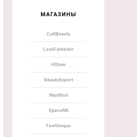
МАГАЗИНЫ
CultBeauty
LookFantastic
HQhair
BeautyExpert
ManKind
SpaceNK
FeelUnique