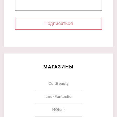
МАГАЗИНЫ
CultBeauty
LookFantastic
HQhair