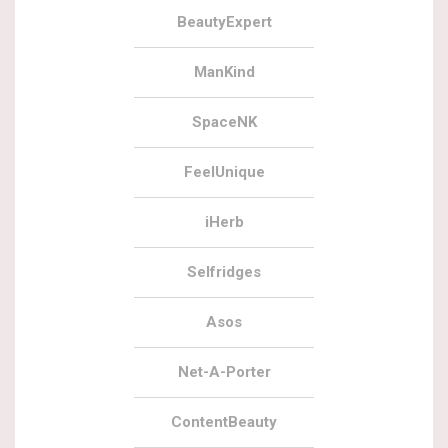
BeautyExpert
ManKind
SpaceNK
FeelUnique
iHerb
Selfridges
Asos
Net-A-Porter
ContentBeauty