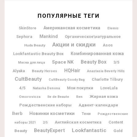
ПОПУЛЯРНЫЕ ТЕГИ
Американская косметика
SkinStore
Elemis
Mankind
Sephora
Органическое\натуральное
Акции и скидки
Asos
Huda Beauty
Lookfantastic Beauty Box
Комбинированная кожа
Beauty Box
Space NK
3/5
Маска для лица
HQHair
Alyaka
Beauty Heroes
Anastasia Beverly Hills
CultBeauty
Charlotte Tilbury
CultBeauty Goody Bag
Мои покупки
4/5
LoveLula
Natasha Denona
Жирная кожа
Omorovicza
Ile de Beaute
Ren
Рождественские наборы
Адвент-календари
Новинки косметики
Iherb
Тени
Рождественские
Английская косметика
Content
наборы 2021
2/5
Lookfantastic
BeautyExpert
Beauty
Gold