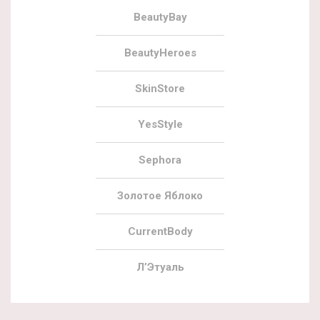
BeautyBay
BeautyHeroes
SkinStore
YesStyle
Sephora
Золотое Яблоко
CurrentBody
Л’Этуаль