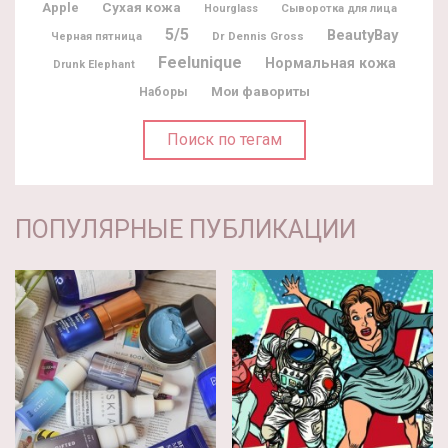
Apple
Сухая кожа
Hourglass
Сыворотка для лица
5/5
BeautyBay
Dr Dennis Gross
Черная пятница
Feelunique
Нормальная кожа
Drunk Elephant
Мои фавориты
Наборы
Поиск по тегам
ПОПУЛЯРНЫЕ ПУБЛИКАЦИИ