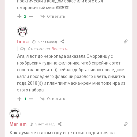
практически в каждом боксе или бэге был
оморовичный мист🙈🙈🙈
Ответить
2
Imira
5 лет назад
Ответить на
Виолетта
Ага, я вот до чернопада заказала Оморовицу с
ноябрьским гуди на филюнике, чтоб спрейчик этот
снова заполучить )) сейчас добрызгиваю последние
капли последнего флакоши розового цвета, лимитка
года 2018 ))) и плампинг маска-крем мне тоже нра из
этого набора
Ответить
1
Mariam
5 лет назад
Как думаете в этом году еще стоит надеяться на