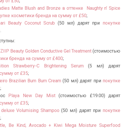
му от £50
;
udies Matte Blush and Bronze в оттенке
Naughty n’ Spice
упке косметики бренда на сумму от £50
;
ari Beauty Coconut Scrub
(50 мл) дарят при
покупке
0
.
ступны:
к
ZIIP Beauty Golden Conductive Gel Treatment
(стоимостью
ики бренда на сумму от £400
;
lition Strawberry-C Brightening Serum
(5 мл) дарят
сумму от £35
;
eiro Brazilian Bum Bum Cream
(50 мл) дарят при
покупке
0
;
лос
Playa New Day Mist
(стоимостью
£
19.00)
дарят
сумму от £35
;
l deluxe Volumising Shampoo
(50 мл) дарят при
покупке
0
;
tle, Be Kind, Avocado + Kiwi Mega Moisture Superfood