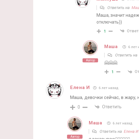
Ответить на
Ма
Маша, значит надеж
отключать))
Ответ
1
Маша
6 лет 
Ответить н
Автор
🤗🤗🤗
О
1
Елена И
6 лет назад
Маша, девочки сейчас, в жару,
Ответить
0
Маша
6 лет назад
Ответить на
Елена И
Автор