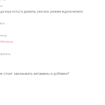
ша
да ещё есть) я думала, уже все, режим ждуна можно
ить
назад
а
Миляуша
тветить
 не стоит заказывать витамины и добавки?