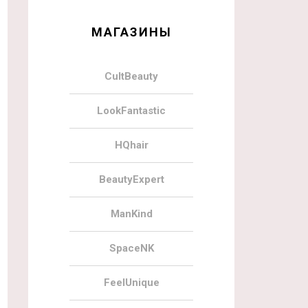
МАГАЗИНЫ
CultBeauty
LookFantastic
HQhair
BeautyExpert
ManKind
SpaceNK
FeelUnique