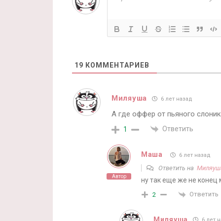
19
КОММЕНТАРИЕВ
Миляуша
6 лет назад
А где оффер от пьяного слоник
Ответить
1
Маша
6 лет назад
Ответить на
Миляуш
Автор
ну так еще же не конец
Ответить
2
Миляуша
6 лет 