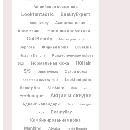
Английская косметика
Lookfantastic
BeautyExpert
Американская
Huda Beauty
Новинки косметики
косметика
CultBeauty
Маска для лица
Жирная кожа
Sephora
LoveLula
Natasha Denona
Рождественские наборы
HQHair
Нормальная кожа
2021
5/5
Сухая кожа
Omorovicza
Lookfantastic
Anastasia Beverly Hills
Beauty Box
SkinStore
Ren
2/5
Акции и скидки
Feelunique
Адвент-календари
Сыворотка для
BeautyBay
лица
Комбинированная кожа
Mankind
Alyaka
Ile de Beaute