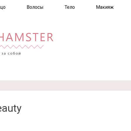
цо
Волосы
Тело
Макияж
eauty