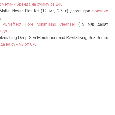
сметики бренда на сумму от £40
;
tte Never Flat Kit (12 мл, 2.5 г) дарят при
покупке
5
;
ия
VENeffect Pore Minimising Cleanser
(15 мл) дарят
енда
;
nishing Deep Sea Moisturiser and Revitalising Sea Serum
да на сумму от €70
.