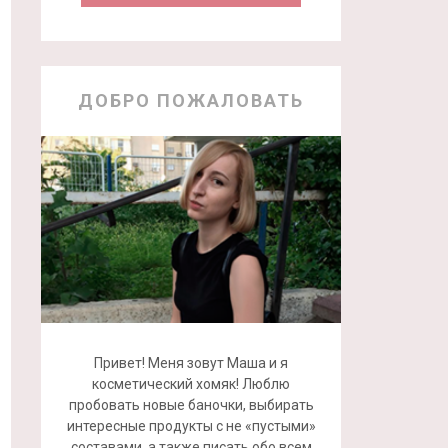
ДОБРО ПОЖАЛОВАТЬ
Привет! Меня зовут Маша и я
косметический хомяк! Люблю
пробовать новые баночки, выбирать
интересные продукты с не «пустыми»
составами, а также писать обо всем