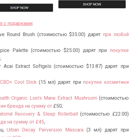
л с подарками
:
ave Round Brush (стоимостью $35.00) дарят
при любой
Spice Palette (стоимостью $25.00) дарят при
покупке
;
Acai Extract Softgels (стоимостью $13.87) дарят при
 CBD+ Cool Stick
(15 мл) дарят при
покупке косметики
ealth Organic Lion’s Mane Extract Mushroom
(стоимостью
ии бренда на сумму от
£50;
atomē Recovery & Sleep Rollerball
(стоимостью
£
22.00)
да на сумму от £45
;
ниц
Urban Decay Perversion Mascara
(3 мл) дарят при