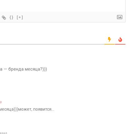
{}
[+]
а — бренда месяца?)))
а
 месяца)))может, появится…
назад