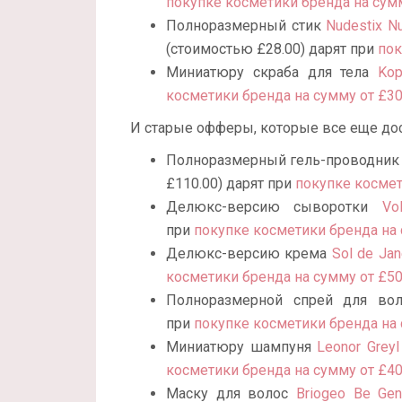
покупке косметики бренда на сум
Полноразмерный стик
Nudestix N
(стоимостью £28.00) дарят при
пок
Миниатюру скраба для тела
Kop
косметики бренда на сумму от £3
И старые офферы, которые все еще до
Полноразмерный гель-проводни
£110.00) дарят при
покупке космет
Делюкс-версию сыворотки
Vo
при
покупке косметики бренда на 
Делюкс-версию крема
Sol de Jan
косметики бренда на сумму от £5
Полноразмерной спрей для во
при
покупке косметики бренда на 
Миниатюру шампуня
Leonor Grey
косметики бренда на сумму от £4
Маску для волос
Briogeo Be Gen