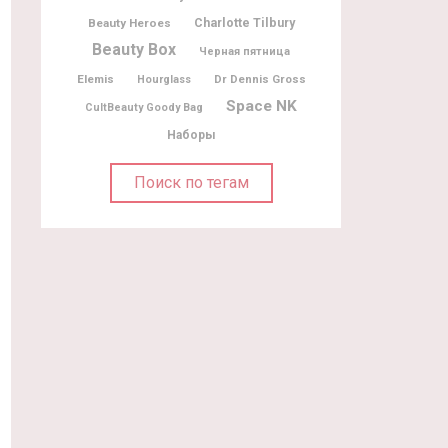
Charlotte Tilbury
Beauty Heroes
Beauty Box
Черная пятница
Elemis
Dr Dennis Gross
Hourglass
Space NK
CultBeauty Goody Bag
Наборы
Поиск по тегам