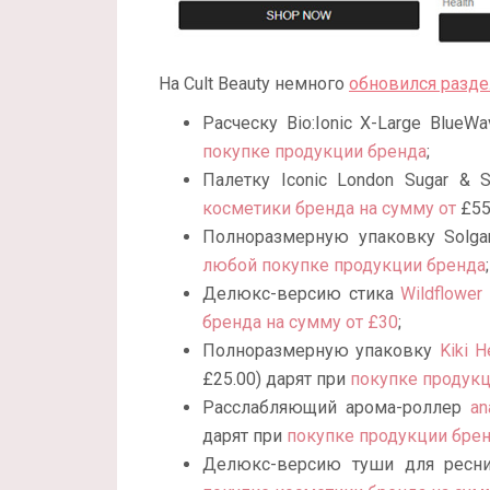
На Cult Beauty немного
обновился разде
Расческу Bio:Ionic X-Large BlueW
покупке продукции бренда
;
Палетку Iconic London Sugar & 
косметики бренда на сумму от
£55
Полноразмерную упаковку Solgar 
любой покупке продукции бренда
;
Делюкс-версию стика
Wildflower
бренда на сумму от £30
;
Полноразмерную упаковку
Kiki H
£
25.00) дарят при
покупке продукц
Расслабляющий арома-роллер
an
дарят при
покупке продукции брен
Делюкс-версию туши для рес