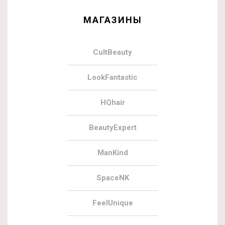
МАГАЗИНЫ
CultBeauty
LookFantastic
HQhair
BeautyExpert
ManKind
SpaceNK
FeelUnique