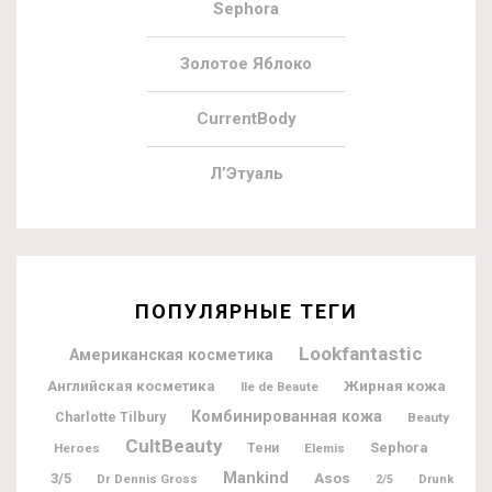
Sephora
Золотое Яблоко
CurrentBody
Л’Этуаль
ПОПУЛЯРНЫЕ ТЕГИ
Lookfantastic
Американская косметика
Жирная кожа
Английская косметика
Ile de Beaute
Комбинированная кожа
Charlotte Tilbury
Beauty
CultBeauty
Sephora
Heroes
Тени
Elemis
Mankind
3/5
Asos
Dr Dennis Gross
2/5
Drunk