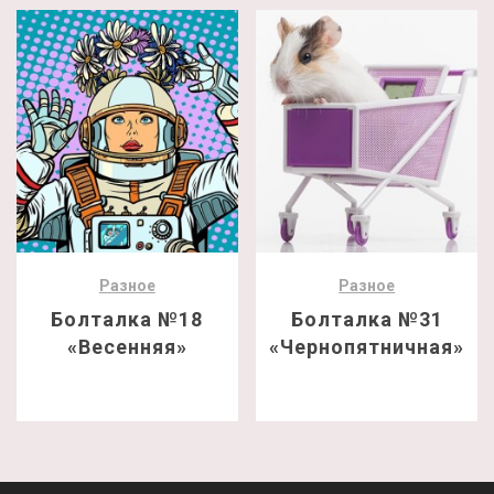
Разное
Разное
Болталка №18
Болталка №31
«Весенняя»
«Чернопятничная»