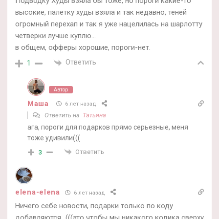
Подводку Худы взяла бы тоже, но пороги какие-то
высокие, палетку худы взяла и так недавно, теней
огромный перехап и так я уже нацелилась на шарлотту
четверки лучше куплю…
в общем, офферы хорошие, пороги-нет.
Ответить
1
Автор
Маша
6 лет назад
Ответить на
Татьяна
ага, пороги для подарков прямо серьезные, меня
тоже удивили(((
Ответить
3
elena-elena
6 лет назад
Ничего себе новости, подарки только по коду
добавляются…(((это чтобы мы никакого кодика сверху