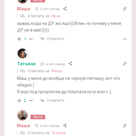
Автор
Маша
6 лет назад
Ответить на
Ирэн
ааааа, коды на ДР же еще)))блин, ну почему у меня
ДР не в мае)))))
Ответить
1
Татьяна
6 лет назад
Ответить на
Маша
Маш, у меня др вообще на чёрную пятницу, вот это
обидно (
Я ещё под предлогом др покупала кучу всего ;(
Ответить
2
Автор
Маша
6 лет назад
Ответить на
Татьяна