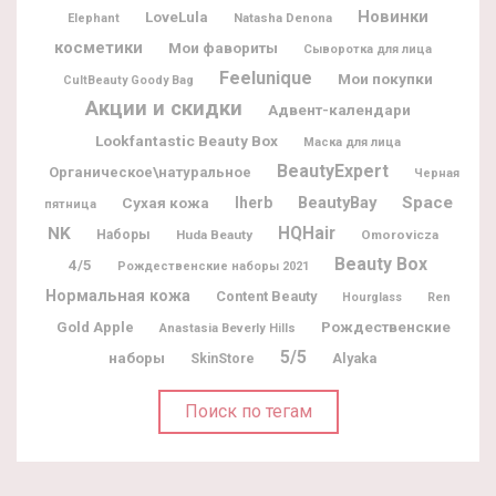
Новинки
LoveLula
Natasha Denona
Elephant
косметики
Мои фавориты
Сыворотка для лица
Feelunique
Мои покупки
CultBeauty Goody Bag
Акции и скидки
Адвент-календари
Lookfantastic Beauty Box
Маска для лица
BeautyExpert
Органическое\натуральное
Черная
BeautyBay
Space
Iherb
Сухая кожа
пятница
NK
HQHair
Наборы
Huda Beauty
Omorovicza
Beauty Box
4/5
Рождественские наборы 2021
Нормальная кожа
Content Beauty
Hourglass
Ren
Рождественские
Gold Apple
Anastasia Beverly Hills
5/5
наборы
Alyaka
SkinStore
Поиск по тегам