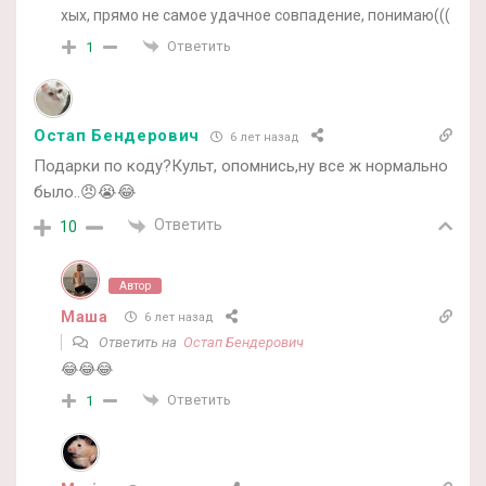
хых, прямо не самое удачное совпадение, понимаю(((
Ответить
1
Остап Бендерович
6 лет назад
Подарки по коду?Культ, опомнись,ну все ж нормально
было..😠😭😂
Ответить
10
Автор
Маша
6 лет назад
Ответить на
Остап Бендерович
😂😂😂
Ответить
1