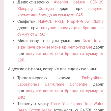
Делюкс-версию
Algenist deluxe GENIUS
Sleeping Collagen
дарят при
покупке
косметики бренда на сумму от £45
;
Салфетки
NuFACE FREE Prep-N-Glow Cloths
дарят при
покупке продукции бренда на
сумму от £150
;
Миниатюру геля для умывания
Nuxe travel
size Reve de Miel Make-up Removing Gel
дарят
при
покупке косметики бренда на сумму от
£20
.
И другие офферы, которые все еще актуальны:
Тревел-версию крема
Embryolisse
Laboratories Lait-Creme Concentre
дарят
при
покупке косметики бренда на сумму от
£40
;
Тканевую маску
Thank You Farmer True Water
Deep Cotton Mask
(стоимостью £4.50) дарят