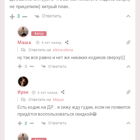
не прицепили) хитрый план…
Ответить
3
Автор
Маша
6 лет назад
Ответить на
elena-elena
ну так все равно и нет же никаких кодиков сверху(((
Ответить
0
Ирэн
6 лет назад
Ответить на
Маша
Есть кодик на ДР… я сижу жду гудик, если не появится
придётся воспользоваться скидкой😂
Ответить
3