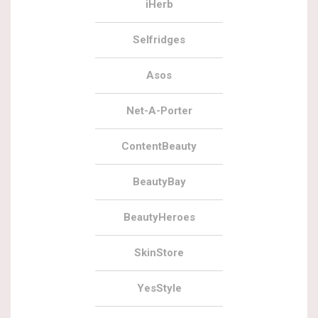
iHerb
Selfridges
Asos
Net-A-Porter
ContentBeauty
BeautyBay
BeautyHeroes
SkinStore
YesStyle