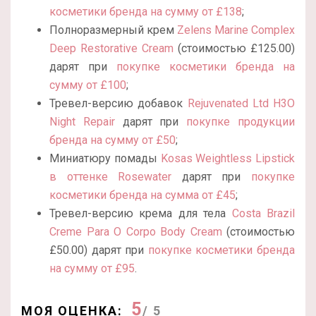
косметики бренда на сумму от £138
;
Полноразмерный крем
Zelens Marine Complex
Deep Restorative Cream
(стоимостью £125.00)
дарят при
покупке косметики бренда на
сумму от £100
;
Тревел-версию добавок
Rejuvenated Ltd H3O
Night Repair
дарят при
покупке продукции
бренда на сумму от £50
;
Миниатюру помады
Kosas Weightless Lipstick
в оттенке Rosewater
дарят при
покупке
косметики бренда на сумма от £45
;
Тревел-версию крема для тела
Costa Brazil
Creme Para O Corpo Body Cream
(стоимостью
£50.00) дарят при
покупке косметики бренда
на сумму от £95
.
5
МОЯ ОЦЕНКА:
/ 5