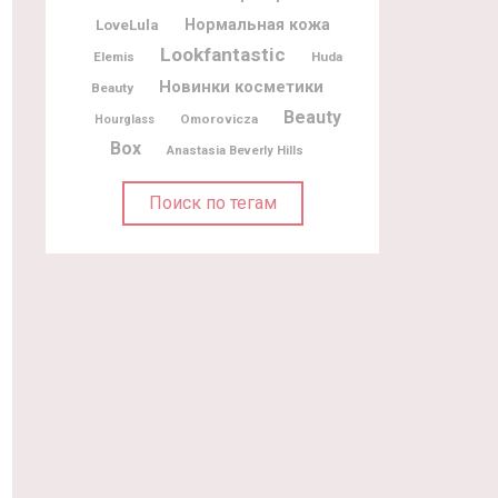
Нормальная кожа
LoveLula
Lookfantastic
Elemis
Huda
Новинки косметики
Beauty
Beauty
Omorovicza
Hourglass
Box
Anastasia Beverly Hills
Поиск по тегам