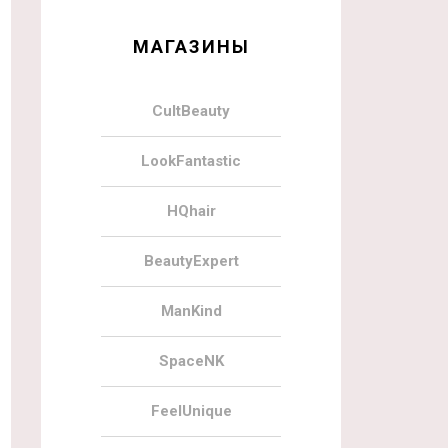
МАГАЗИНЫ
CultBeauty
LookFantastic
HQhair
BeautyExpert
ManKind
SpaceNK
FeelUnique