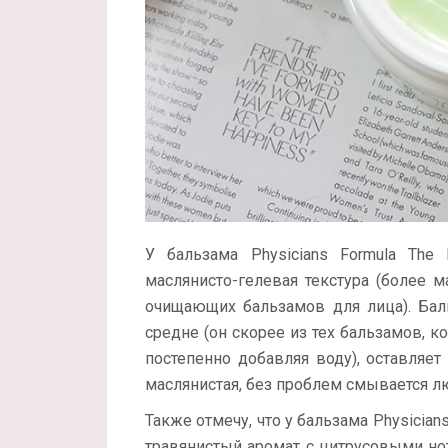
У бальзама Physicians Formula The P
маслянисто-гелевая текстура (более м
очищающих бальзамов для лица). Бал
средне (он скорее из тех бальзамов, 
постепенно добавляя воду), оставляе
маслянистая, без проблем смывается л
Также отмечу, что у бальзама Physicians 
травянистый аромат с цитрусовыми но