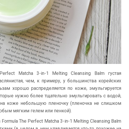
erfect Matcha 3-in-1 Melting Cleansing Balm густая
аслянистая, чем, к примеру, у большинства корейских
ьзам хорошо распределяется по коже, эмульгируется
которые нужно более тщательно эмульгировать с водой,
т на коже небольшую пленочку (пленочка не слишком
юбым мягким гелем или пенкой).
Formula The Perfect Matcha 3-in-1 Melting Cleansing Balm
тками (в целом в нем улавливается что-то похожее на