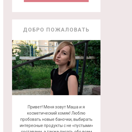
ДОБРО ПОЖАЛОВАТЬ
Привет! Меня зовут Маша и я
косметический хомяк! Люблю
пробовать новые баночки, выбирать
интересные продукты с не «пустыми»
составами, а также писать обо всем