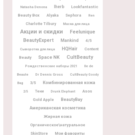
Iherb
Lookfantastic
Natasha Denona
Beauty Box
Alyaka
Sephora
Ren
Charlotte Tilbury
Маска для лица
Акции и скидки
Feelunique
BeautyExpert
Mankind
4/5
HQHair
Content
Сыворотка для лица
CultBeauty
Space NK
Beauty
Ile de
Рождественские наборы 2021
Beaute
Dr Dennis Gross
CultBeauty Goody
Комбинированная кожа
3/5
Bag
Asos
Тени
2/5
Drunk Elephant
BeautyBay
Gold Apple
Американская косметика
Жирная кожа
Органическое\натуральное
Мои фавориты
SkinStore