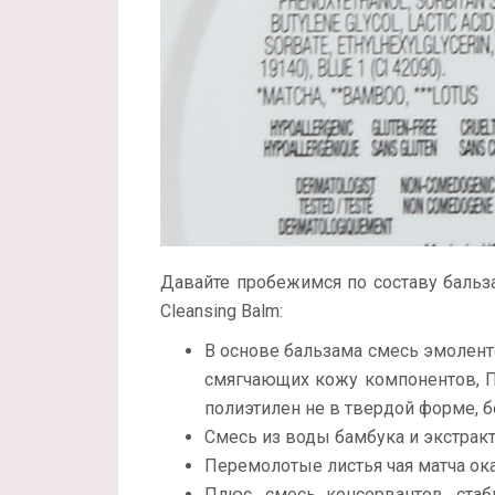
Давайте пробежимся по составу бальзама
Cleansing Balm:
В основе бальзама смесь эмоленто
смягчающих кожу компонентов, ПА
полиэтилен не в твердой форме, 
Смесь из воды бамбука и экстракт
Перемолотые листья чая матча ок
Плюс, смесь консервантов, стаб