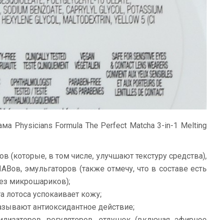
 Physicians Formula The Perfect Matcha 3-in-1 Melting
в (которые, в том числе, улучшают текстуру средства),
Вов, эмульгаторов (также отмечу, что в составе есть
без микрошариков);
а лотоса успокаивает кожу;
азывают антиоксидантное действие;
илизаторов, регуляторов, отдушек (включая эфирное