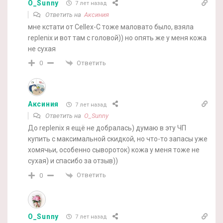
O_Sunny
7 лет назад
Ответить на
Аксиния
мне кстати от Cellex-C тоже маловато было, взяла
replenix и вот там с головой)) но опять же у меня кожа
не сухая
Ответить
0
Аксиния
7 лет назад
Ответить на
O_Sunny
До replenix я ещё не добралась) думаю в эту ЧП
купить с максимальной скидкой, но что-то запасы уже
хомячьи, особенно сывороток) кожа у меня тоже не
сухая) и спасибо за отзыв))
Ответить
0
O_Sunny
7 лет назад