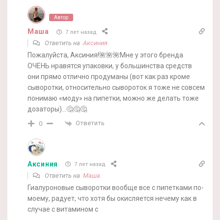
Автор
Маша
7 лет назад
Ответить на
Аксиния
Пожалуйста, Аксиния!🌺🌺🌺Мне у этого бренда
ОЧЕНЬ нравятся упаковки, у большинства средств
они прямо отлично продуманы (вот как раз кроме
сыворотки, относительно сывороток я тоже не совсем
понимаю «моду» на пипетки, можно же делать тоже
дозаторы)…🤔🤔🤔
Ответить
0
Аксиния
7 лет назад
Ответить на
Маша
Гиалуроновые сыворотки вообще все с пипетками по-
моему, радует, что хотя бы окисляется нечему как в
случае с витамином с