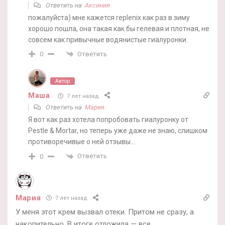
Ответить на
Аксиния
пожалуйста) мне кажется replenix как раз в зиму
хорошо пошла, она такая как бы гелевая и плотная, не
совсем как привычные водянистые гиалуронки.
Ответить
0
Автор
Маша
7 лет назад
Ответить на
Мария
Я вот как раз хотела попробовать гиалуронку от
Pestle & Mortar, но теперь уже даже не знаю, слишком
противоречивые о ней отзывы…
Ответить
0
Мария
7 лет назад
У меня этот крем вызвал отеки. Притом не сразу, а
накопительно. В итоге отложила — все