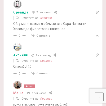
Ореанда
7 лет назад
Ответить на
Аксиния
Ой, у меня самые любимые, это Сара Чапман и
Хиламида фиолетовая наверное.
Ответить
0
Аксиния
7 лет назад
Ответить на
Ореанда
Спасибо! 🙂
Ответить
0
Автор
Маша
7 лет назад
↓
Ответить на
Ореанда
я, кстати, сару тоже очень люблю)))