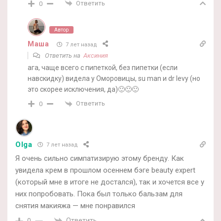
Ответить
0
Автор
Маша
7 лет назад
Ответить на
Аксиния
ага, чаще всего с пипеткой, без пипетки (если
навскидку) видела у Оморовицы, su man и dr levy (но
это скорее исключения, да)🙂🙂🙂
Ответить
0
Olga
7 лет назад
Я очень сильно симпатизирую этому бренду. Как
увидела крем в прошлом осеннем бэге beauty expert
(который мне в итоге не достался), так и хочется все у
них попробовать. Пока был только бальзам для
снятия макияжа — мне понравился
Ответить