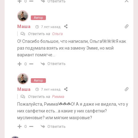
Ответить
0
Автор
Маша
7 лет назад
Ответить на
Ольга
О! Спасибо большое, что написали, Ольга!🌺🌺🌺Я как
раз подумала взять их на замену Эмме, но мой
вариант помягче…
Ответить
0
Автор
Маша
7 лет назад
Ответить на
Римма
Пожалуйста, Римма!☘️☘️☘️О! А я даже не видела, что у
них салфетки есть…а какие у них салфетки?
муслиновые? или мягкие махровые?
Ответить
0