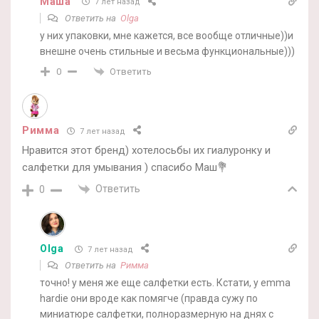
Маша
7 лет назад
Ответить на
Olga
у них упаковки, мне кажется, все вообще отличные))и
внешне очень стильные и весьма функциональные)))
Ответить
0
Римма
7 лет назад
Нравится этот бренд) хотелосьбы их гиалуронку и
салфетки для умывания ) спасибо Маш💐
Ответить
0
Olga
7 лет назад
Ответить на
Римма
точно! у меня же еще салфетки есть. Кстати, у emma
hardie они вроде как помягче (правда сужу по
миниатюре салфетки, полноразмерную на днях с