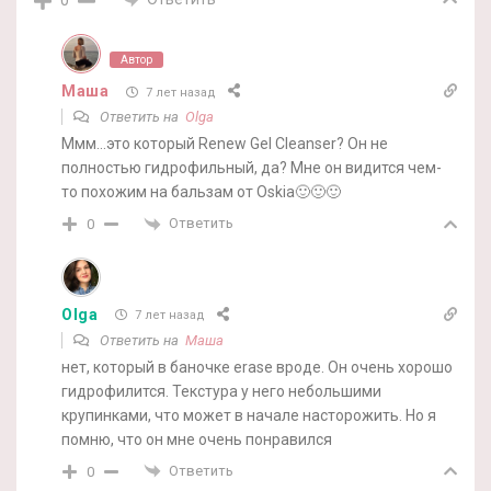
0
Автор
Маша
7 лет назад
Ответить на
Olga
Ммм…это который Renew Gel Cleanser? Он не
полностью гидрофильный, да? Мне он видится чем-
то похожим на бальзам от Oskia🙂🙂🙂
Ответить
0
Olga
7 лет назад
Ответить на
Маша
нет, который в баночке erase вроде. Он очень хорошо
гидрофилится. Текстура у него небольшими
крупинками, что может в начале насторожить. Но я
помню, что он мне очень понравился
Ответить
0