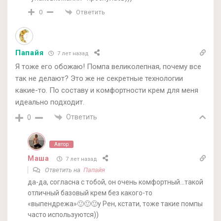
Ответить
0
Папайя
7 лет назад
Я тоже его обожаю! Помпа великолепная, почему все
так не делают? Это же не секретные технологии
какие-то. По составу и комфортности крем для меня
идеально подходит.
Ответить
0
Автор
Маша
7 лет назад
Ответить на
Папайя
да-да, согласна с тобой, он очень комфортный…такой
отличный базовый крем без какого-то
«выпендрежа»🙂🙂🙂у Рен, кстати, тоже такие помпы
часто используются))