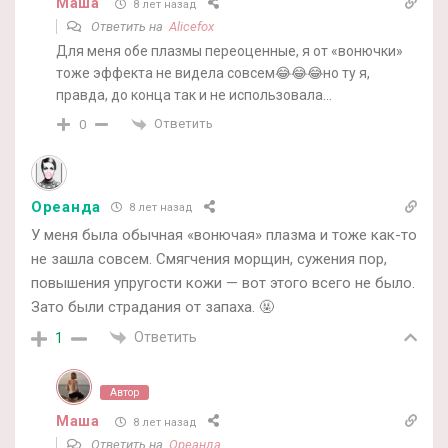
Маша
8 лет назад
Ответить на
Alicefox
Для меня обе плазмы переоценные, я от «вонючки»
тоже эффекта не видела совсем😂😂😂но ту я,
правда, до конца так и не использовала…
Ответить
0
Ореанда
8 лет назад
У меня была обычная «вонючая» плазма и тоже как-то
не зашла совсем. Смягчения морщин, сужения пор,
повышения упругости кожи — вот этого всего не было.
Зато были страдания от запаха. 🤬
Ответить
1
Автор
Маша
8 лет назад
Ответить на
Ореанда