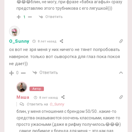
😂😂😂блин, не могу, при фразе «бабка агафья» сразу
представляю этого трубникова с его лягушкой)))
Ответить
1
O_Sunny
8 лет назад
ох вот не зря меня у них ничего не тянет попробовать
наверное. только вот сыворотка для глаз пока покоя
не дает))
Ответить
0
Автор
Маша
8 лет назад
Ответить на
O_Sunny
блин, у меня отношения с брендом 50/50…какие-то
средства оказываются ооочень классными, какие-то
просто ужасными (даже в рифму получилось😂😂😂)
…самое любимое у бренда для меня – это как раз