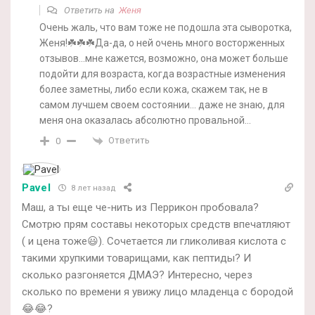
Ответить на
Женя
Очень жаль, что вам тоже не подошла эта сыворотка,
Женя!☘️☘️☘️Да-да, о ней очень много восторженных
отзывов…мне кажется, возможно, она может больше
подойти для возраста, когда возрастные изменения
более заметны, либо если кожа, скажем так, не в
самом лучшем своем состоянии… даже не знаю, для
меня она оказалась абсолютно провальной…
Ответить
0
Pavel
8 лет назад
Маш, а ты еще че-нить из Перрикон пробовала?
Смотрю прям составы некоторых средств впечатляют
( и цена тоже😃). Сочетается ли гликоливая кислота с
такими хрупкими товарищами, как пептиды? И
сколько разгоняется ДМАЭ? Интересно, через
сколько по времени я увижу лицо младенца с бородой
😂😂?