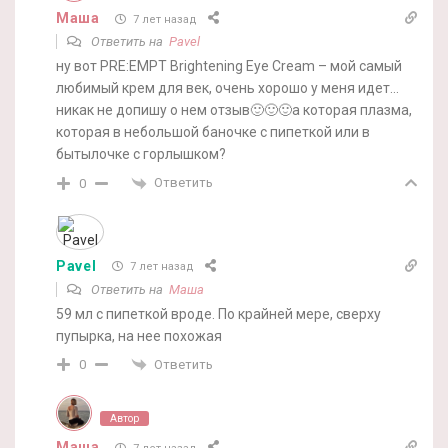
Маша
7 лет назад
Ответить на
Pavel
ну вот PRE:EMPT Brightening Eye Cream – мой самый
любимый крем для век, очень хорошо у меня идет…
никак не допишу о нем отзыв🙂🙂🙂а которая плазма,
которая в небольшой баночке с пипеткой или в
бытылочке с горлышком?
Ответить
0
Pavel
7 лет назад
Ответить на
Маша
59 мл с пипеткой вроде. По крайней мере, сверху
пупырка, на нее похожая
Ответить
0
Автор
Маша