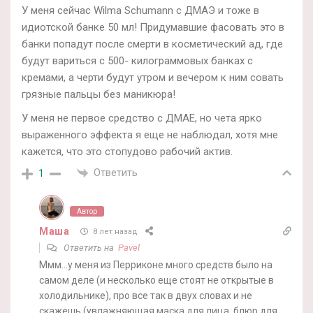
У меня сейчас Wilma Schumann с ДМАЭ и тоже в
идиотской банке 50 мл! Придумавшие фасовать это в
банки попадут после смерти в косметический ад, где
будут вариться с 500- килограммовых банках с
кремами, а черти будут утром и вечером к ним совать
грязные пальцы без маникюра!
У меня не первое средство с ДМАЕ, но чета ярко
выраженного эффекта я еще не наблюдал, хотя мне
кажется, что это стопудово рабочий актив.
Ответить
1
Автор
Маша
8 лет назад
Ответить на
Pavel
Ммм…у меня из Перриконе много средств было на
самом деле (и несколько еще стоят не открытые в
холодильнике), про все так в двух словах и не
скажешь (увлажняющая маска для лица, блюр для