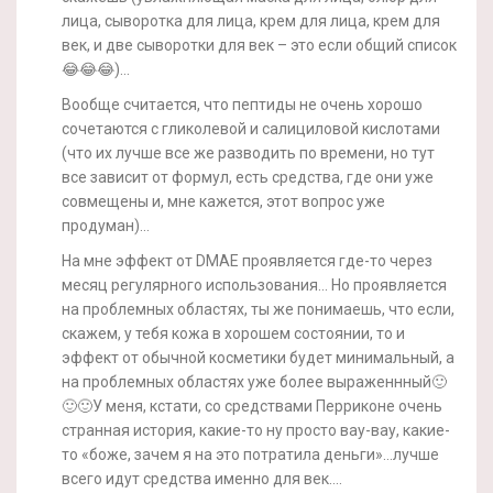
лица, сыворотка для лица, крем для лица, крем для
век, и две сыворотки для век – это если общий список
😂😂😂)…
Вообще считается, что пептиды не очень хорошо
сочетаются с гликолевой и салициловой кислотами
(что их лучше все же разводить по времени, но тут
все зависит от формул, есть средства, где они уже
совмещены и, мне кажется, этот вопрос уже
продуман)…
На мне эффект от DMAE проявляется где-то через
месяц регулярного использования… Но проявляется
на проблемных областях, ты же понимаешь, что если,
скажем, у тебя кожа в хорошем состоянии, то и
эффект от обычной косметики будет минимальный, а
на проблемных областях уже более выраженнный🙂
🙂🙂У меня, кстати, со средствами Перриконе очень
странная история, какие-то ну просто вау-вау, какие-
то «боже, зачем я на это потратила деньги»…лучше
всего идут средства именно для век….