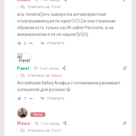
7 лет назад
Ответить на
Pavel
ага, поняла))это сыворотка антивозрастная
отшелушивающая по идее🙂🙂🙂и она странным
образом есть только на UK-сайте Perricone, а на
американском я ее не нашла🤔🤔🤔
Ответить
0
Pavel
7 лет назад
Ответить на
Маша
Английская бабка Агафья с половником разливает
эспешелли для россиян 😃
Ответить
1
Автор
Маша
7 лет назад
Ответить на
Pavel