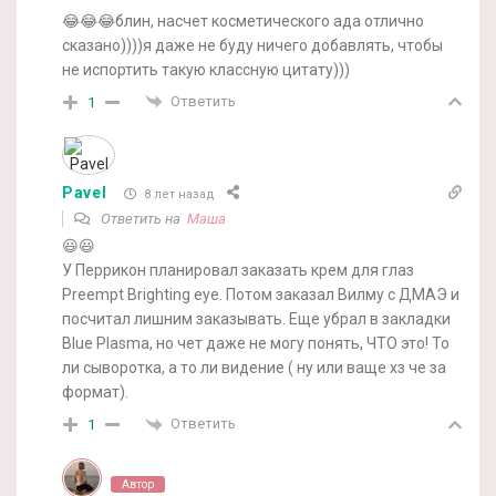
😂😂😂блин, насчет косметического ада отлично
сказано))))я даже не буду ничего добавлять, чтобы
не испортить такую классную цитату)))
Ответить
1
Pavel
8 лет назад
Ответить на
Маша
😃😃
У Перрикон планировал заказать крем для глаз
Preempt Brighting eye. Потом заказал Вилму с ДМАЭ и
посчитал лишним заказывать. Еще убрал в закладки
Blue Plasma, но чет даже не могу понять, ЧТО это! То
ли сыворотка, а то ли видение ( ну или ваще хз че за
формат).
Ответить
1
Автор