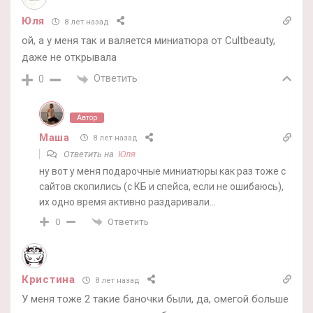
Юля
8 лет назад
ой, а у меня так и валяется миниатюра от Cultbeauty,
даже не открывала
Ответить
0
Автор
Маша
8 лет назад
Ответить на
Юля
ну вот у меня подарочные миниатюры как раз тоже с
сайтов скопились (с КБ и спейса, если не ошибаюсь),
их одно время активно раздаривали…
Ответить
0
Кристина
8 лет назад
У меня тоже 2 такие баночки были, да, омегой больше