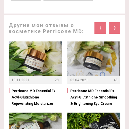
Другие мои отзывы о
‹
›
косметике Perricone MD:
10.11.2021
28
02.04.2021
48
Perricone MD Essential Fx
Perricone MD Essential Fx
Acyl-Glutathione
Acyl-Glutathione Smoothing
Rejuvenating Moisturizer
& Brightening Eye Cream