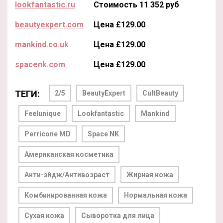
lookfantastic.ru
Стоимость 11 352 руб
beautyexpert.com
Цена £129.00
mankind.co.uk
Цена £129.00
spacenk.com
Цена £129.00
ТЕГИ:
2/5
BeautyExpert
CultBeauty
Feelunique
Lookfantastic
Mankind
Perricone MD
Space NK
Американская косметика
Анти-эйдж/Антивозраст
Жирная кожа
Комбинированная кожа
Нормальная кожа
Сухая кожа
Сыворотка для лица