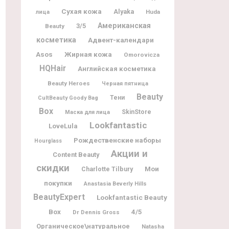
Сухая кожа
Alyaka
Huda
лица
Американская
3/5
Beauty
косметика
Адвент-календари
Жирная кожа
Asos
Omorovicza
HQHair
Английская косметика
Beauty Heroes
Черная пятница
Beauty
Тени
CultBeauty Goody Bag
Box
SkinStore
Маска для лица
Lookfantastic
LoveLula
Рождественские наборы
Hourglass
Акции и
Content Beauty
скидки
Мои
Charlotte Tilbury
покупки
Anastasia Beverly Hills
BeautyExpert
Lookfantastic Beauty
Box
4/5
Dr Dennis Gross
Органическое\натуральное
Natasha