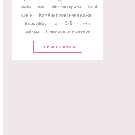
Мои фавориты
Gold
Denona
Ren
Комбинированная кожа
Apple
5/5
BeautyBay
Elemis
2/5
Новинки косметики
Наборы
Поиск по тегам