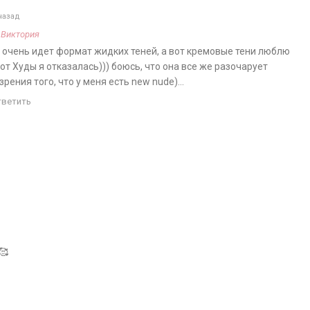
назад
а
Виктория
е очень идет формат жидких теней, а вот кремовые тени люблю
 от Худы я отказалась))) боюсь, что она все же разочарует
 зрения того, что у меня есть new nude)…
тветить
🥰