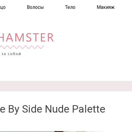
цо
Волосы
Тело
Макияж
e By Side Nude Palette