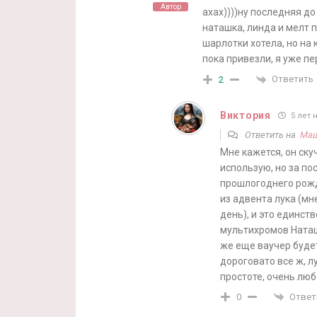
Автор
ахах))))ну последняя до
наташка, линда и мелт п
шарлотки хотела, но на к
пока привезли, я уже пе
Ответить
2
Виктория
5 лет 
Ответить на
Ма
Мне кажется, он ску
использую, но за по
прошлогоднего рожде
из адвента лука (мн
день), и это единст
мультихромов Наташ
же еще ваучер будет
дороговато все ж, л
простоте, очень люб
Ответ
0