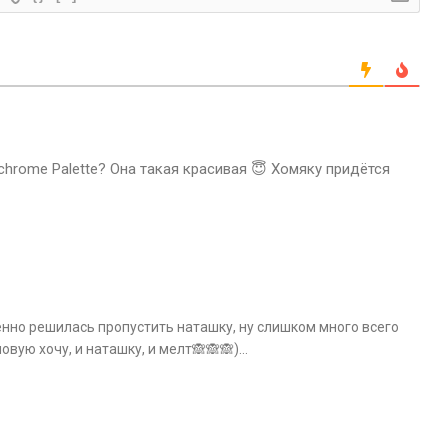
chrome Palette? Она такая красивая 😇 Хомяку придётся
енно решилась пропустить наташку, ну слишком много всего
новую хочу, и наташку, и мелт🙈🙈🙈)…