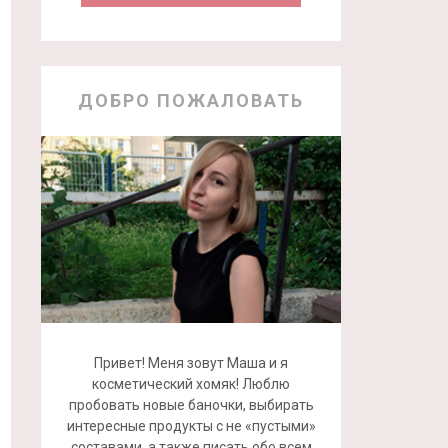
ДОБРО ПОЖАЛОВАТЬ
Привет! Меня зовут Маша и я
косметический хомяк! Люблю
пробовать новые баночки, выбирать
интересные продукты с не «пустыми»
составами, а также писать обо всем