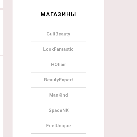
МАГАЗИНЫ
CultBeauty
LookFantastic
HQhair
BeautyExpert
ManKind
SpaceNK
FeelUnique