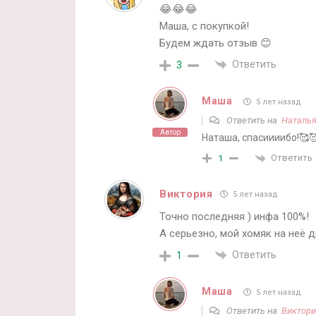
😂😂😂
Маша, с покупкой!
Будем ждать отзыв 😊
Ответить
3
Маша
5 лет назад
Ответить на
Наталья
Автор
Наташа, спасиииибо!🥰
Ответить
1
Виктория
5 лет назад
Точно последняя ) инфа 100%!
А серьезно, мой хомяк на неё д
Ответить
1
Маша
5 лет назад
Ответить на
Виктори