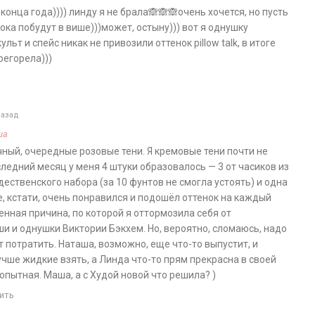
 конца года)))) линду я не брала🙈🙈🙈очень хочется, но пусть
ока побудут в више)))может, остыну))) вот я однушку
ульт и спейс никак не привозили оттенок pillow talk, в итоге
регорела)))
назад
ша
чный, очередные розовые тени. Я кремовые тени почти не
следний месяц у меня 4 штуки образовалось — 3 от часиков из
ственского набора (за 10 фунтов не смогла устоять) и одна
е, кстати, очень понравился и подошёл оттенок на каждый
венная причина, по которой я оттормозила себя от
и и однушки Виктории Бэкхем. Но, вероятно, сломаюсь, надо
 потратить. Наташа, возможно, еще что-то выпустит, и
учше жидкие взять, а Линда что-то прям прекрасна в своей
опытная. Маша, а с Худой новой что решила? )
ить