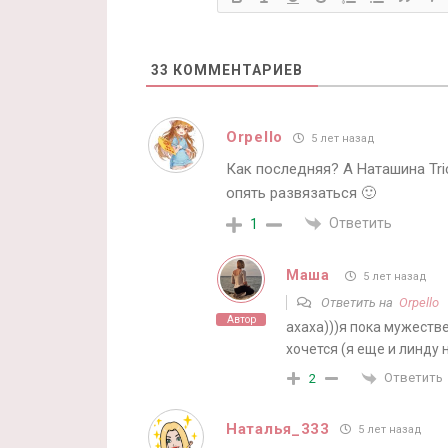
33
КОММЕНТАРИЕВ
Orpello
5 лет назад
Как последняя? А Наташина Tri
опять развязаться 🙂
Ответить
1
Маша
5 лет назад
Ответить на
Orpello
Автор
ахаха)))я пока мужеств
хочется (я еще и линду 
Ответить
2
Наталья_333
5 лет назад