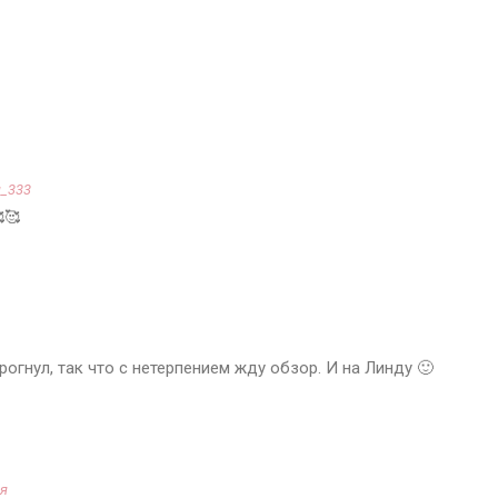
_333
🥰
рогнул, так что с нетерпением жду обзор. И на Линду 🙂
я