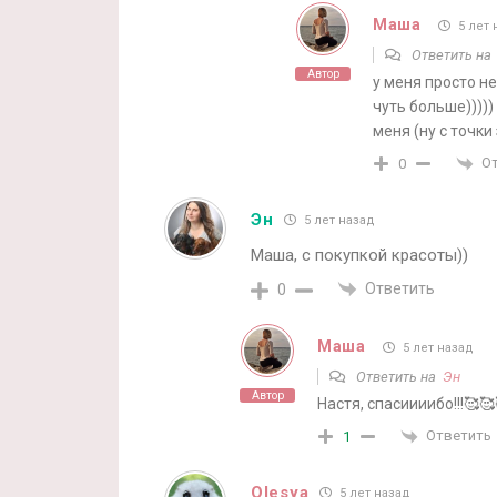
Маша
5 лет 
Ответить н
Автор
у меня просто н
чуть больше)))))
меня (ну с точки
О
0
Эн
5 лет назад
Маша, с покупкой красоты))
Ответить
0
Маша
5 лет назад
Ответить на
Эн
Автор
Настя, спасиииибо!!!🥰🥰
Ответить
1
Olesya
5 лет назад