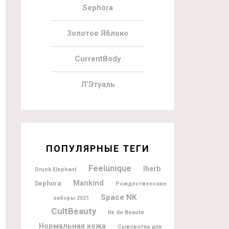
Sephora
Золотое Яблоко
CurrentBody
Л’Этуаль
ПОПУЛЯРНЫЕ ТЕГИ
Feelunique
Iherb
Drunk Elephant
Mankind
Sephora
Рождественские
Space NK
наборы 2021
CultBeauty
Ile de Beaute
Нормальная кожа
Сыворотка для