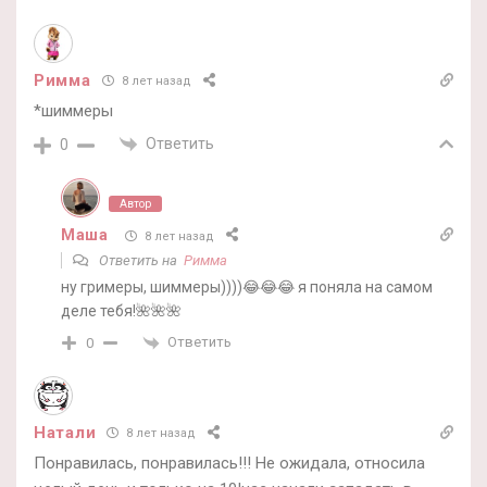
Римма
8 лет назад
*шиммеры
Ответить
0
Автор
Маша
8 лет назад
Ответить на
Римма
ну гримеры, шиммеры))))😂😂😂 я поняла на самом
деле тебя!🌺🌺🌺
Ответить
0
Натали
8 лет назад
Понравилась, понравилась!!! Не ожидала, относила