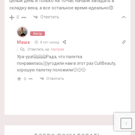
целый день и только на 10!час начали западать в
складку века, а все остальное время идеально😍
Ответить
0
Автор
Маша
8 лет назад
Ответить на
Натали
Ура-ура!🤗🤗🤗Рада, что палетка
понравилась)))угодили нам в этот раз CultBeauty,
хорошую палетку положили🙂🙂🙂
Ответить
0
↓