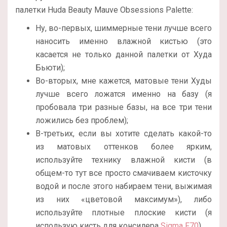
палетки Huda Beauty Mauve Obsessions Palette:
Ну, во-первых, шиммерные тени лучше всего
наносить именно влажной кистью (это
касается не только данной палетки от Худа
Бьюти);
Во-вторых, мне кажется, матовые тени Худы
лучше всего ложатся именно на базу (я
пробовала три разные базы, на все три тени
ложились без проблем);
В-третьих, если вы хотите сделать какой-то
из матовых оттенков более ярким,
используйте технику влажной кисти (в
общем-то тут все просто смачиваем кисточку
водой и после этого набираем тени, выжимая
из них «цветовой максимум»), либо
используйте плотные плоские кисти (я
использую кисть для консилера
Sigma F70
).