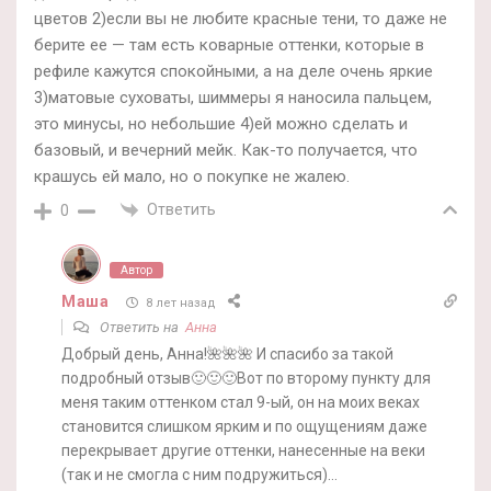
цветов 2)если вы не любите красные тени, то даже не
берите ее — там есть коварные оттенки, которые в
рефиле кажутся спокойными, а на деле очень яркие
3)матовые суховаты, шиммеры я наносила пальцем,
это минусы, но небольшие 4)ей можно сделать и
базовый, и вечерний мейк. Как-то получается, что
крашусь ей мало, но о покупке не жалею.
Ответить
0
Автор
Маша
8 лет назад
Ответить на
Анна
Добрый день, Анна!🌺🌺🌺 И спасибо за такой
подробный отзыв🙂🙂🙂Вот по второму пункту для
меня таким оттенком стал 9-ый, он на моих веках
становится слишком ярким и по ощущениям даже
перекрывает другие оттенки, нанесенные на веки
(так и не смогла с ним подружиться)…