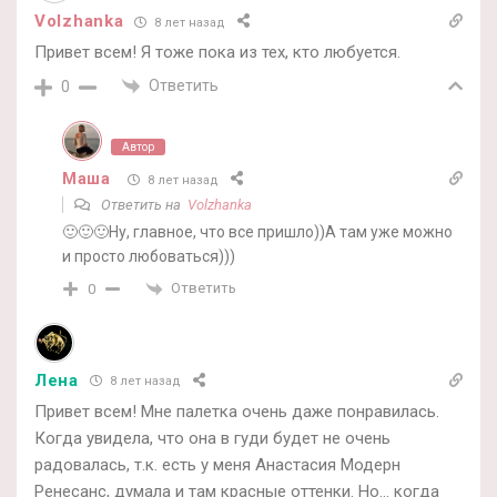
Volzhanka
8 лет назад
Привет всем! Я тоже пока из тех, кто любуется.
Ответить
0
Автор
Маша
8 лет назад
Ответить на
Volzhanka
🙂🙂🙂Ну, главное, что все пришло))А там уже можно
и просто любоваться)))
Ответить
0
Лена
8 лет назад
Привет всем! Мне палетка очень даже понравилась.
Когда увидела, что она в гуди будет не очень
радовалась, т.к. есть у меня Анастасия Модерн
Ренесанс, думала и там красные оттенки. Но… когда