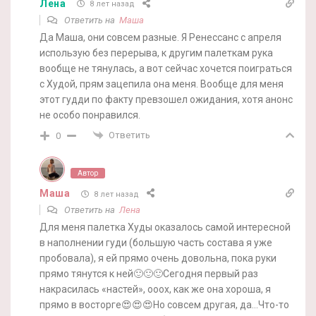
Лена
8 лет назад
Ответить на
Маша
Да Маша, они совсем разные. Я Ренессанс с апреля
использую без перерыва, к другим палеткам рука
вообще не тянулась, а вот сейчас хочется поиграться
с Худой, прям зацепила она меня. Вообще для меня
этот гудди по факту превзошел ожидания, хотя анонс
не особо понравился.
Ответить
0
Автор
Маша
8 лет назад
Ответить на
Лена
Для меня палетка Худы оказалось самой интересной
в наполнении гуди (большую часть состава я уже
пробовала), я ей прямо очень довольна, пока руки
прямо тянутся к ней🙂🙂🙂Сегодня первый раз
накрасилась «настей», ооох, как же она хороша, я
прямо в восторге😍😍😍Но совсем другая, да…Что-то