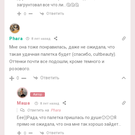
загрунтовал все что ли…🤔🤔🤔
Ответить
0
Phara
8 лет назад
Мне она тоже понравилась, даже не ожидала, что
такая удачная палетка будет (спасибо, cultbeauty).
Оттенки почти все подошли, кроме темного и
розового.
Ответить
0
Автор
Маша
8 лет назад
Ответить на
Phara
Еее))Рада, что палетка пришлась по душе🙂🙂🙂Я
прямо не ожидала, что она мне так хорошо зайдет…
Ответить
0