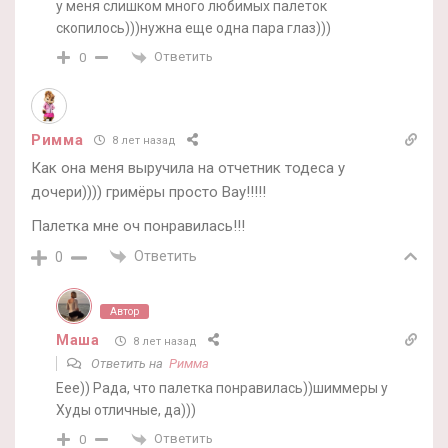
у меня слишком много любимых палеток
скопилось)))нужна еще одна пара глаз)))
Ответить
0
Римма
8 лет назад
Как она меня выручила на отчетник тодеса у
дочери)))) гримёры просто Вау!!!!!
Палетка мне оч понравилась!!!
Ответить
0
Автор
Маша
8 лет назад
Ответить на
Римма
Еее)) Рада, что палетка понравилась))шиммеры у
Худы отличные, да)))
Ответить
0