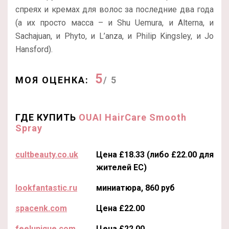
спреях и кремах для волос за последние два года
(а их просто масса – и Shu Uemura, и Alterna, и
Sachajuan, и Phyto, и L’anza, и Philip Kingsley, и Jo
Hansford).
5
МОЯ ОЦЕНКА:
/ 5
ГДЕ КУПИТЬ
OUAI HairCare Smooth
Spray
cultbeauty.co.uk
Цена £18.33 (либо £22.00 для
жителей ЕС)
lookfantastic.ru
миниатюра, 860 руб
spacenk.com
Цена £22.00
feelunique.com
Цена £22.00