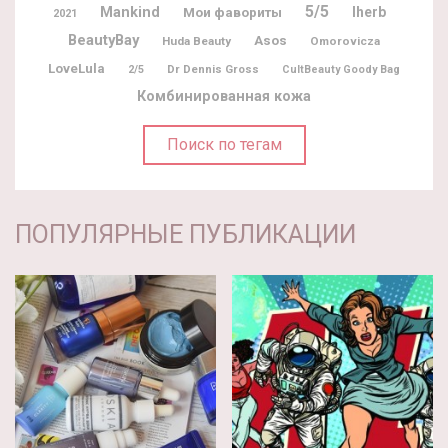
5/5
Mankind
Мои фавориты
Iherb
2021
BeautyBay
Asos
Huda Beauty
Omorovicza
LoveLula
Dr Dennis Gross
2/5
CultBeauty Goody Bag
Комбинированная кожа
Поиск по тегам
ПОПУЛЯРНЫЕ ПУБЛИКАЦИИ