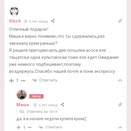
Stich
6 лет назад
Отличный подарок!
Маша,я верно понимаю,что ты сдержалась,раз
заказала крем раньше?
Я решила притормозить,две посылки асоса еле
тащатся,и одна культовская тоже еле едет.Ожидание
уже немного подбешивает,поэтому
воздержусь.Спасибо нашей почте и пони экспрессу.
Ответить
1
Автор
Маша
6 лет назад
Ответить на
Stich
да, я в начале недели купила крем((
Ответить
1