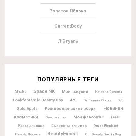
Золотое Яблоко
CurrentBody
Л’Этуаль
ПОПУЛЯРНЫЕ ТЕГИ
Space NK
Мои покупки
Alyaka
Natasha Denona
Lookfantastic Beauty Box
4/5
Dr Dennis Gross
2/5
Новинки
Рождественские наборы
Gold Apple
косметики
Мои фавориты
Omorovicza
Тени
Маска для лица
Сыворотка для лица
Drunk Elephant
BeautyExpert
Beauty Heroes
CultBeauty Goody Bag