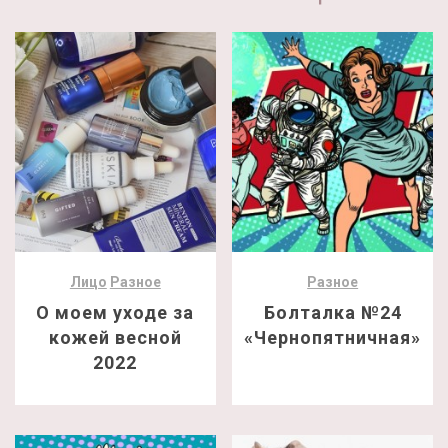
Лицо
Разное
Разное
О моем уходе за
Болталка №24
кожей весной
«Чернопятничная»
2022