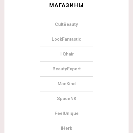
МАГАЗИНЫ
CultBeauty
LookFantastic
HQhair
BeautyExpert
ManKind
SpaceNK
FeelUnique
iHerb