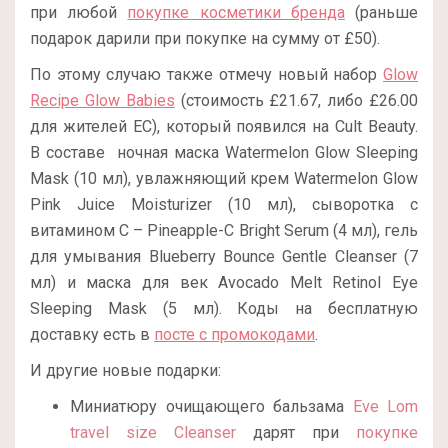
при любой
покупке косметики бренда
(раньше
подарок дарили при покупке на сумму от £50).
По этому случаю также отмечу новый набор
Glow
Recipe Glow Babies
(стоимость £21.67, либо
£
26.00
для жителей ЕС), который появился на Cult Beauty.
В составе ночная маска Watermelon Glow Sleeping
Mask (10 мл), увлажняющий крем Watermelon Glow
Pink Juice Moisturizer (10 мл), сыворотка с
витамином С – Pineapple-C Bright Serum (4 мл), гель
для умывания Blueberry Bounce Gentle Cleanser (7
мл) и маска для век Avocado Melt Retinol Eye
Sleeping Mask (5 мл). Коды на бесплатную
доставку есть в
посте с промокодами
.
И другие новые подарки:
Миниатюру очищающего бальзама
Eve Lom
travel size Cleanser
дарят при
покупке