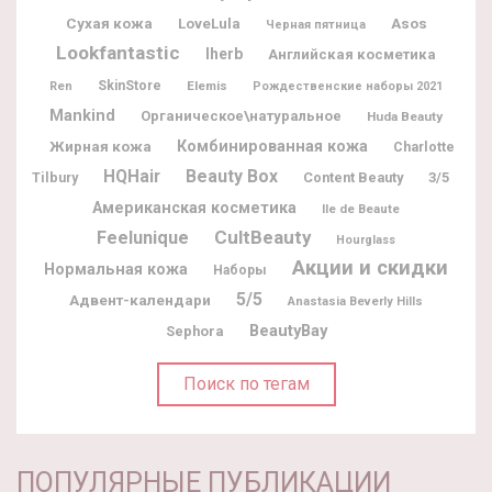
Сухая кожа
LoveLula
Asos
Черная пятница
Lookfantastic
Iherb
Английская косметика
SkinStore
Elemis
Ren
Рождественские наборы 2021
Mankind
Органическое\натуральное
Huda Beauty
Жирная кожа
Комбинированная кожа
Charlotte
Beauty Box
HQHair
Tilbury
Content Beauty
3/5
Американская косметика
Ile de Beaute
CultBeauty
Feelunique
Hourglass
Акции и скидки
Нормальная кожа
Наборы
5/5
Адвент-календари
Anastasia Beverly Hills
BeautyBay
Sephora
Поиск по тегам
ПОПУЛЯРНЫЕ ПУБЛИКАЦИИ