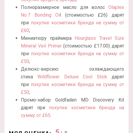
Полноразмерное масло для волос
Olaplex
No.7 Bonding Oi
l (стоимостью £26) дарят
при
покупке косметики бренда на сумму от
£60
;
Миниатюру праймера
Hourglass Travel Size
Mineral Veil Primer
(стоимостью
£
17.00)
дарят
при
покупке косметики бренда на сумму от
£50
;
Делюкс-версию охлаждающего
стика
Wildflower Deluxe Cool Stick
дарят
при
покупке косметики бренда на сумму от
£50
;
Промо-набор Goldfaden MD Discovery Kit
дарят при
покупке косметики бренда на
сумму от £65
.
5