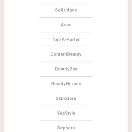
Selfridges
Asos
Net-A-Porter
ContentBeauty
BeautyBay
BeautyHeroes
SkinStore
YesStyle
Sephora