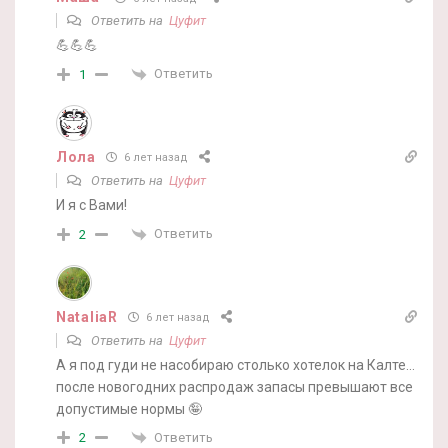
Ответить на
Цуфит
💪💪💪
Ответить
1
Лола
6 лет назад
Ответить на
Цуфит
И я с Вами!
Ответить
2
NataliaR
6 лет назад
Ответить на
Цуфит
А я под гуди не насобираю столько хотелок на Калте…
после новогодних распродаж запасы превышают все
допустимые нормы 🤪
Ответить
2