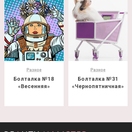
Разное
Разное
Болталка №18
Болталка №31
«Весенняя»
«Чернопятничная»