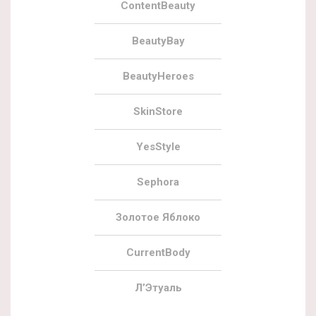
ContentBeauty
BeautyBay
BeautyHeroes
SkinStore
YesStyle
Sephora
Золотое Яблоко
CurrentBody
Л’Этуаль