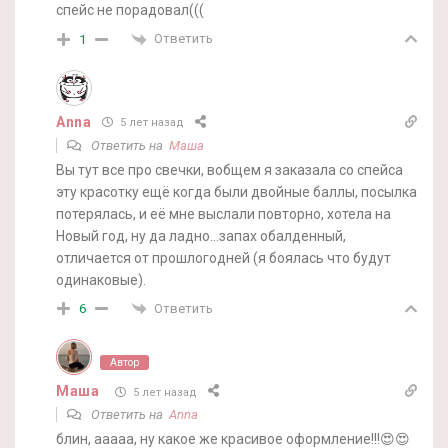
спейс не порадовал(((
Ответить
1
Anna
5 лет назад
Ответить на
Маша
Вы тут все про свечки, вобщем я заказала со спейса
эту красотку ещё когда были двойные баллы, посылка
потерялась, и её мне выслали повторно, хотела на
Новый год, ну да ладно…запах обалденный,
отличается от прошлогодней (я боялась что будут
одинаковые).
Ответить
6
Автор
Маша
5 лет назад
Ответить на
Anna
блин, ааааа, ну какое же красивое оформление!!!😍😍