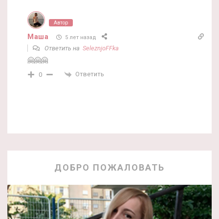
Автор
Маша
5 лет назад
Ответить на
SeleznjoFFka
🤗🤗🤗
Ответить
0
ДОБРО ПОЖАЛОВАТЬ