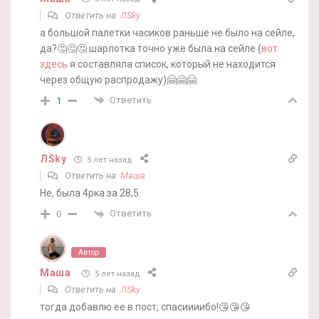
Ответить на
ЛSky
а большой палетки часиков раньше не было на сейле,
да?🤔🤔🤔 шарлотка точно уже была на сейле (
вот
здесь
я составляла список, который не находится
через общую распродажу)🤗🤗🤗
Ответить
1
ЛSky
5 лет назад
Ответить на
Маша
Не, была 4рка за 28,5.
Ответить
0
Автор
Маша
5 лет назад
Ответить на
ЛSky
тогда добавлю ее в пост, спасиииибо!😘😘😘