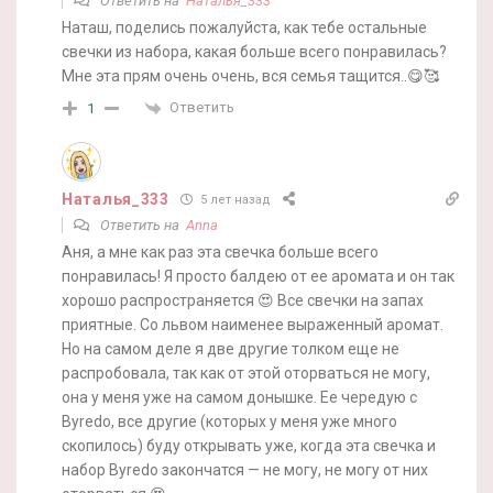
Ответить на
Наталья_333
Наташ, поделись пожалуйста, как тебе остальные
свечки из набора, какая больше всего понравилась?
Мне эта прям очень очень, вся семья тащится..😋🥰
Ответить
1
Наталья_333
5 лет назад
Ответить на
Anna
Аня, а мне как раз эта свечка больше всего
понравилась! Я просто балдею от ее аромата и он так
хорошо распространяется 😍 Все свечки на запах
приятные. Со львом наименее выраженный аромат.
Но на самом деле я две другие толком еще не
распробовала, так как от этой оторваться не могу,
она у меня уже на самом донышке. Ее чередую с
Byredo, все другие (которых у меня уже много
скопилось) буду открывать уже, когда эта свечка и
набор Byredo закончатся — не могу, не могу от них