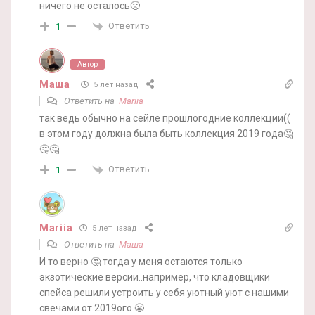
ничего не осталось🙁
Ответить
1
Автор
Маша
5 лет назад
Ответить на
Mariia
так ведь обычно на сейле прошлогодние коллекции((
в этом году должна была быть коллекция 2019 года🤔
🤔🤔
Ответить
1
Mariia
5 лет назад
Ответить на
Маша
И то верно 🤔 тогда у меня остаются только
экзотические версии..например, что кладовщики
спейса решили устроить у себя уютный уют с нашими
свечами от 2019ого 😬