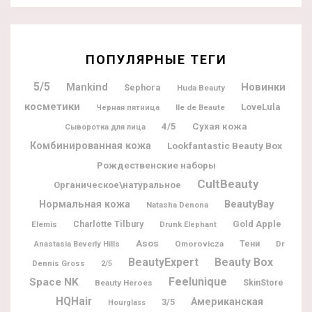
ПОПУЛЯРНЫЕ ТЕГИ
5/5
Новинки
Mankind
Sephora
Huda Beauty
косметики
LoveLula
Ile de Beaute
Черная пятница
4/5
Сухая кожа
Сыворотка для лица
Комбинированная кожа
Lookfantastic Beauty Box
Рождественские наборы
CultBeauty
Органическое\натуральное
BeautyBay
Нормальная кожа
Natasha Denona
Charlotte Tilbury
Gold Apple
Elemis
Drunk Elephant
Asos
Omorovicza
Тени
Dr
Anastasia Beverly Hills
BeautyExpert
Beauty Box
Dennis Gross
2/5
Feelunique
Space NK
Beauty Heroes
SkinStore
HQHair
Американская
3/5
Hourglass