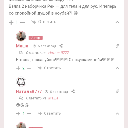
Взяла 2 наборчика Рен — для тела и для рук. И теперь
со спокойной душой в ноубай?! 😁
Ответить
1
Автор
Маша
5 лет назад
Ответить на
НатальЯ777
Наташа, пожалуйста!🌸🌸🌸 С покупками тебя!🌸🌸🌸
Ответить
2
НатальЯ777
5 лет назад
Ответить на
Маша
😘😘😘
Ответить
1