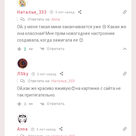
Наталья_333
5 лет назад
Ответить на
Anna
Ой, у меня такая мини заканчивается уже 😢 Какая же
она классная! Мне прям новогоднее настроение
создавала, когда зажигала ее 😊
Ответить
2
ЛSky
5 лет назад
Ответить на
Наталья_333
Ой,как же красиво вживую😍на картинке с сайта не
так притягательно.
Ответить
0
Anna
5 лет назад