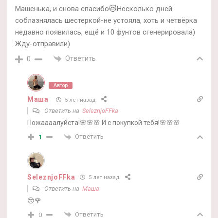
Машенька, и снова спасибо😻Несколько дней
соблазнялась шестеркой-не устояла, хоть и четвёрка
недавно появилась, ещё и 10 фунтов сгенерировала)
Жду-отправили)
Ответить
0
Автор
Маша
5 лет назад
Ответить на
SeleznjoFFka
Пожаааалуйста!🌸🌸🌸 И с покупкой тебя!🌸🌸🌸
Ответить
1
SeleznjoFFka
5 лет назад
Ответить на
Маша
😚🌹
Ответить
0