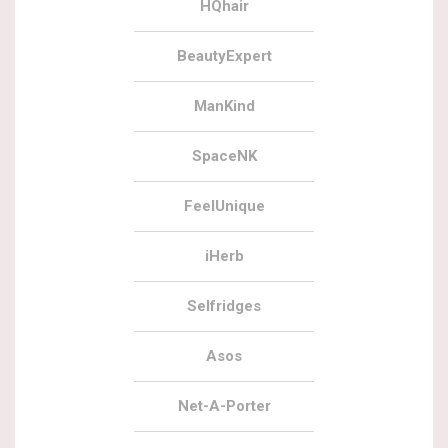
HQhair
BeautyExpert
ManKind
SpaceNK
FeelUnique
iHerb
Selfridges
Asos
Net-A-Porter