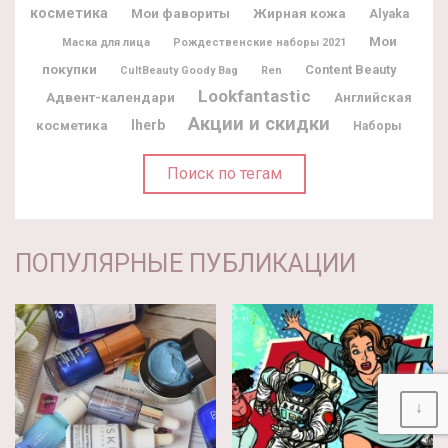
косметика
Мои фавориты
Жирная кожа
Alyaka
Мои
Маска для лица
Рождественские наборы 2021
покупки
Content Beauty
CultBeauty Goody Bag
Ren
Lookfantastic
Адвент-календари
Английская
Акции и скидки
Iherb
косметика
Наборы
Поиск по тегам
ПОПУЛЯРНЫЕ ПУБЛИКАЦИИ
↓