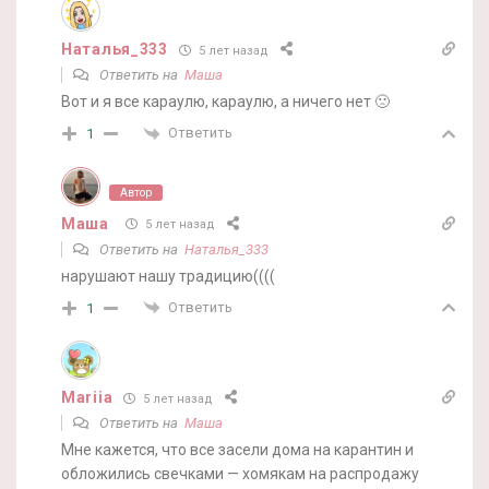
Наталья_333
5 лет назад
Ответить на
Маша
Вот и я все караулю, караулю, а ничего нет 🙁
Ответить
1
Автор
Маша
5 лет назад
Ответить на
Наталья_333
нарушают нашу традицию((((
Ответить
1
Mariia
5 лет назад
Ответить на
Маша
Мне кажется, что все засели дома на карантин и
обложились свечками — хомякам на распродажу