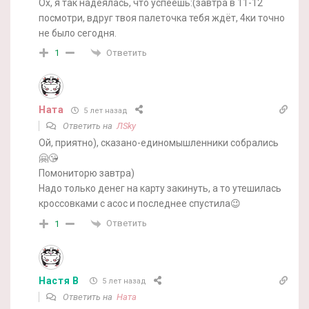
Ох, я так надеялась, что успеешь:(завтра в 11-12
посмотри, вдруг твоя палеточка тебя ждёт, 4ки точно
не было сегодня.
Ответить
1
Ната
5 лет назад
Ответить на
ЛSky
Ой, приятно), сказано-единомышленники собрались
🤗😘
Помониторю завтра)
Надо только денег на карту закинуть, а то утешилась
кроссовками с асос и последнее спустила😉
Ответить
1
Настя В
5 лет назад
Ответить на
Ната