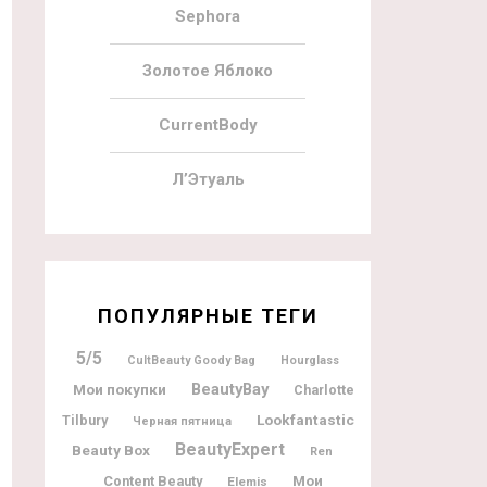
Sephora
Золотое Яблоко
CurrentBody
Л’Этуаль
ПОПУЛЯРНЫЕ ТЕГИ
5/5
CultBeauty Goody Bag
Hourglass
BeautyBay
Мои покупки
Charlotte
Lookfantastic
Tilbury
Черная пятница
BeautyExpert
Beauty Box
Ren
Мои
Content Beauty
Elemis