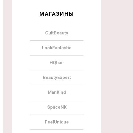
МАГАЗИНЫ
CultBeauty
LookFantastic
HQhair
BeautyExpert
ManKind
SpaceNK
FeelUnique