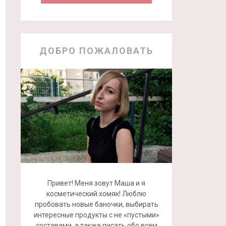
ДОБРО ПОЖАЛОВАТЬ
Привет! Меня зовут Маша и я
косметический хомяк! Люблю
пробовать новые баночки, выбирать
интересные продукты с не «пустыми»
составами, а также писать обо всем