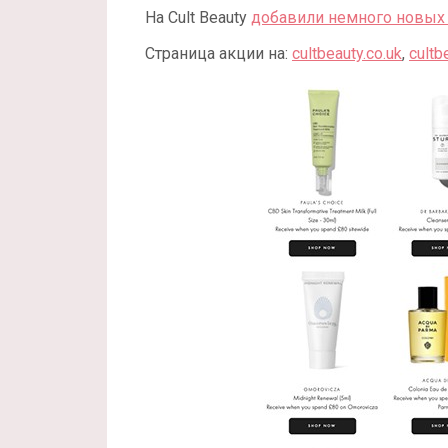
На Cult Beauty
добавили немного новых
Страница акции на:
cultbeauty.co.uk
,
cultb