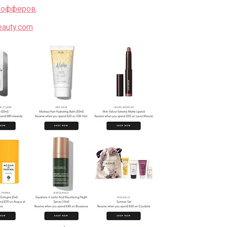
 офферов
.
eauty.com