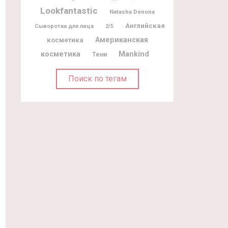
Lookfantastic
Natasha Denona
Английская
Сыворотка для лица
2/5
Американская
косметика
косметика
Mankind
Тени
Поиск по тегам