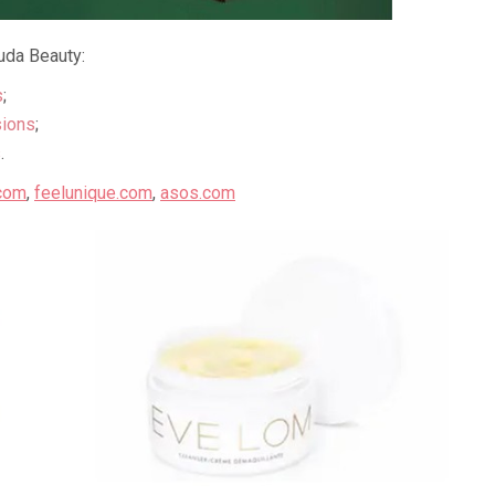
da Beauty:
s
;
sions
;
s
.
.com
,
feelunique.com
,
asos.com