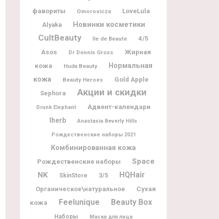
фавориты
LoveLula
Omorovicza
Новинки косметики
Alyaka
CultBeauty
4/5
Ile de Beaute
Жирная
Asos
Dr Dennis Gross
кожа
Нормальная
Huda Beauty
кожа
Gold Apple
Beauty Heroes
Акции и скидки
Sephora
Адвент-календари
Drunk Elephant
Iherb
Anastasia Beverly Hills
Рождественские наборы 2021
Комбинированная кожа
Space
Рождественские наборы
NK
HQHair
3/5
SkinStore
Органическое\натуральное
Сухая
Feelunique
Beauty Box
кожа
Наборы
Маска для лица