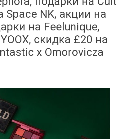
hora, подарки на Cult
а Space NK, акции на
дарки на Feelunique,
 YOOX, скидка £20 на
tastic x Omorovicza