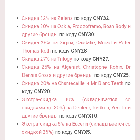
Скидка 32% на Zelens
по коду
CNY32
;
Скидка 30% на Oskia, Freezeframe, Bean Body и
другие бренды
по коду
CNY30
;
Скидка 28% на Sigma, Caudalie, Murad и Peter
Thomas Roth
по коду
CNY28
;
Скидка 27% на Trilogy
по коду
CNY27
;
Скидка 25% на Algenist, Christophe Robin, Dr
Dennis Gross и другие бренды
по коду
CNY25
;
Скидка 20% на Chantecaille и Mr Blanc Teeth
по
коду
CNY20
;
Экстра-скидка 10% (складывается со
скидками до 30%) на Decleor, Redken, Yes To и
другие бренды
по коду
CNYX10
;
Экстра-скидка 5% на Eucerin (складывается со
скидкой 25%)
по коду
CNYX5
.