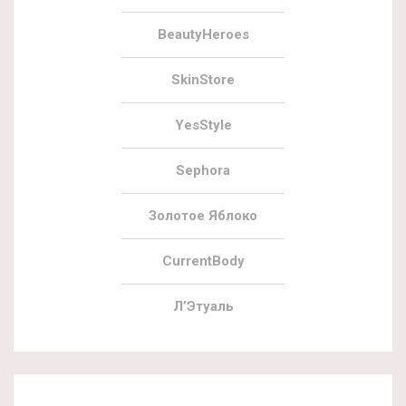
BeautyHeroes
SkinStore
YesStyle
Sephora
Золотое Яблоко
CurrentBody
Л’Этуаль