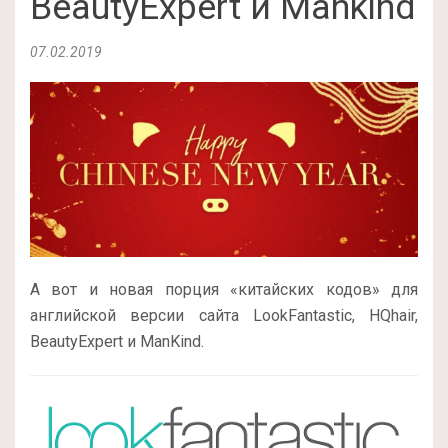
BeautyExpert и Mankind
07.02.2019
А вот и новая порция «китайских кодов» для
английской версии сайта LookFantastic, HQhair,
BeautyExpert и ManKind.