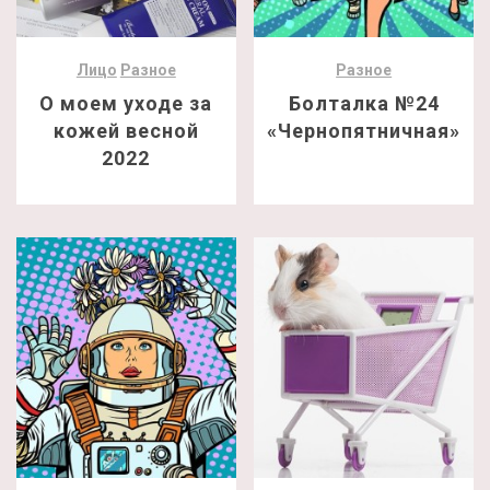
Лицо
Разное
Разное
О моем уходе за
Болталка №24
кожей весной
«Чернопятничная»
2022