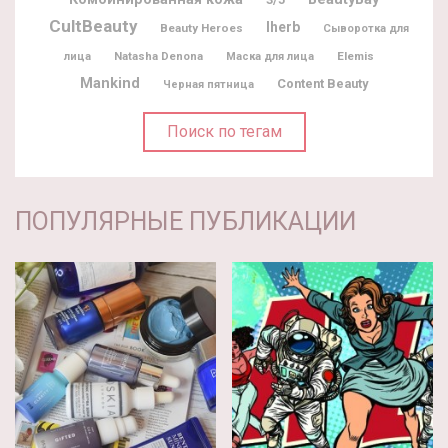
CultBeauty
Iherb
Beauty Heroes
Сыворотка для
Natasha Denona
Elemis
лица
Маска для лица
Mankind
Content Beauty
Черная пятница
Поиск по тегам
ПОПУЛЯРНЫЕ ПУБЛИКАЦИИ