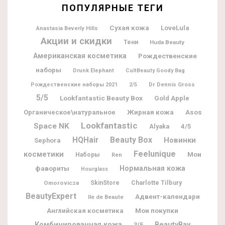
ПОПУЛЯРНЫЕ ТЕГИ
Сухая кожа
LoveLula
Anastasia Beverly Hills
Акции и скидки
Тени
Huda Beauty
Американская косметика
Рождественские
наборы
Drunk Elephant
CultBeauty Goody Bag
Dr Dennis Gross
Рождественские наборы 2021
2/5
5/5
Lookfantastic Beauty Box
Gold Apple
Жирная кожа
Органическое\натуральное
Asos
Lookfantastic
Space NK
Alyaka
4/5
Beauty Box
HQHair
Новинки
Sephora
Feelunique
косметики
Мои
Наборы
Ren
фавориты
Нормальная кожа
Hourglass
Charlotte Tilbury
Omorovicza
SkinStore
BeautyExpert
Адвент-календари
Ile de Beaute
Мои покупки
Английская косметика
BeautyBay
Комбинированная кожа
3/5