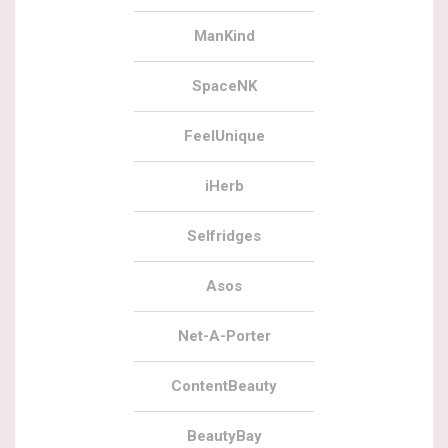
ManKind
SpaceNK
FeelUnique
iHerb
Selfridges
Asos
Net-A-Porter
ContentBeauty
BeautyBay