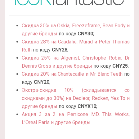
Скидка 30% на Oskia, Freezeframe, Bean Body и
другие бренды
по коду
CNY30
;
Скидка 28% на Caudalie, Murad и Peter Thomas
Roth
по коду
CNY28
;
Скидка 25% на Algenist, Christophe Robin, Dr
Dennis Gross и другие бренды
по коду
CNY25
;
Скидка 20% на Chantecaille и Mr Blanc Teeth
по
коду
CNY20
;
Экстра-скидка 10% (складывается со
скидками до 30%) на Decleor, Redken, Yes To и
другие бренды
по коду
CNYX10
;
Акция 3 за 2 на Perricone MD, This Works,
L’Oreal Paris и другие бренды
.