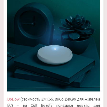
DoDow
(стоимость £41.66, либо £49.99 для жителей
ЕС) – на Cult Beauty появился девайс для