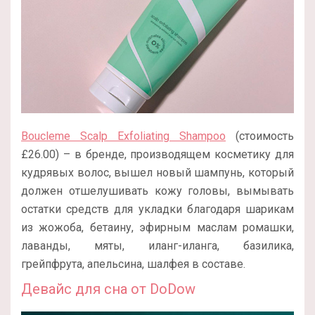
Boucleme Scalp Exfoliating Shampoo
(стоимость
£26.00) – в бренде, производящем косметику для
кудрявых волос, вышел новый шампунь, который
должен отшелушивать кожу головы, вымывать
остатки средств для укладки благодаря шарикам
из жожоба, бетаину, эфирным маслам ромашки,
лаванды, мяты, иланг-иланга, базилика,
грейпфрута, апельсина, шалфея в составе.
Девайс для сна от DoDow