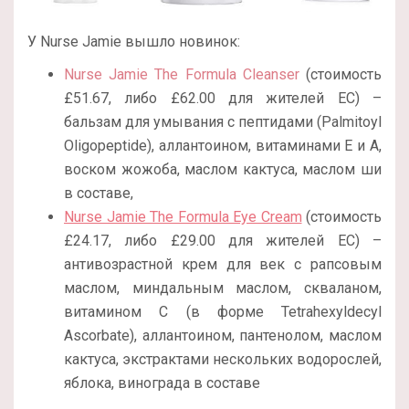
У Nurse Jamie вышло новинок:
Nurse Jamie The Formula Cleanser
(стоимость
£51.67, либо £62.00 для жителей ЕС) –
бальзам для умывания с пептидами (Palmitoyl
Oligopeptide), аллантоином, витаминами Е и А,
воском жожоба, маслом кактуса, маслом ши
в составе,
Nurse Jamie The Formula Eye Cream
(стоимость
£24.17, либо £29.00 для жителей ЕС) –
антивозрастной крем для век с рапсовым
маслом, миндальным маслом, скваланом,
витамином С (в форме Tetrahexyldecyl
Ascorbate), аллантоином, пантенолом, маслом
кактуса, экстрактами нескольких водорослей,
яблока, винограда в составе