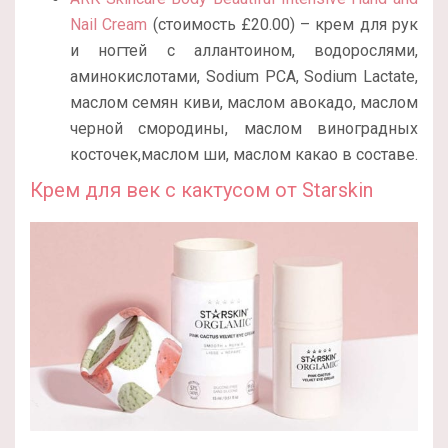
Nail Cream
(стоимость £20.00) – крем для рук
и ногтей с аллантоином, водорослями,
аминокислотами, Sodium PCA, Sodium Lactate,
маслом семян киви, маслом авокадо, маслом
черной смородины, маслом виноградных
косточек,маслом ши, маслом какао в составе.
Крем для век с кактусом от Starskin