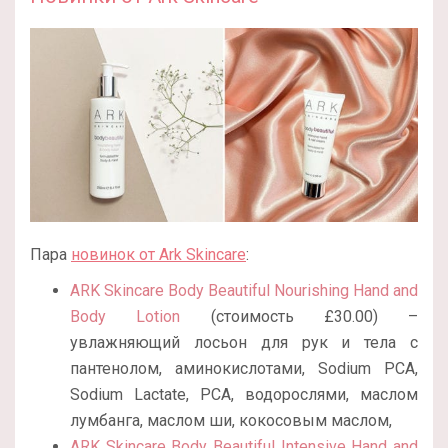
Пара
новинок от Ark Skincare
:
ARK Skincare Body Beautiful Nourishing Hand and
Body Lotion
(стоимость £30.00) –
увлажняющий лосьон для рук и тела с
пантенолом, аминокислотами, Sodium PCA,
Sodium Lactate, PCA, водорослями, маслом
лумбанга, маслом ши, кокосовым маслом,
ARK Skincare Body Beautiful Intensive Hand and