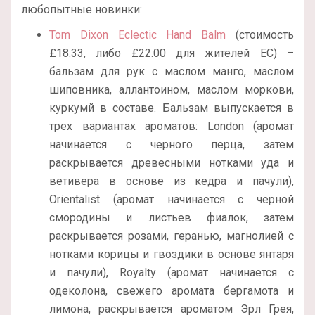
любопытные новинки:
Tom Dixon Eclectic Hand Balm
(стоимость
£18.33, либо £22.00 для жителей ЕС) –
бальзам для рук с маслом манго, маслом
шиповника, аллантоином, маслом моркови,
куркумй в составе. Бальзам выпускается в
трех вариантах ароматов: London (аромат
начинается с черного перца, затем
раскрывается древесными нотками уда и
ветивера в основе из кедра и пачули),
Orientalist (аромат начинается с черной
смородины и листьев фиалок, затем
раскрывается розами, геранью, магнолией с
нотками корицы и гвоздики в основе янтаря
и пачули), Royalty (аромат начинается с
одеколона, свежего аромата бергамота и
лимона, раскрывается ароматом Эрл Грея,