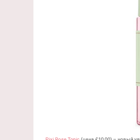
Pixi Rose Tonic
(цена £10.00) – новый у