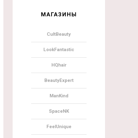
МАГАЗИНЫ
CultBeauty
LookFantastic
HQhair
BeautyExpert
ManKind
SpaceNK
FeelUnique