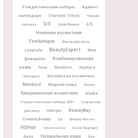
Рождественские наборы
Адвент-
календари
Charlotte Tilbury
Черная
5/5
4/5
Huda Beauty
пятница
Новинки косметики
Feelunique
Маска для лица
BeautyExpert
Мои
LoveLula
фавориты
Комбинированная
кожа
Sephora
Тени
SkinStore
Английская косметика
Hourglass
Mankind
Жирная кожа
Elemis
Американская косметика
Alyaka
Рождественские наборы 2021
Сыворотка
BeautyBay
Наборы
для лица
Content Beauty
Beauty Heroes
2/5
HQHair
Omorovicza
Drunk Elephant
Нормальная кожа
Asos
Ren