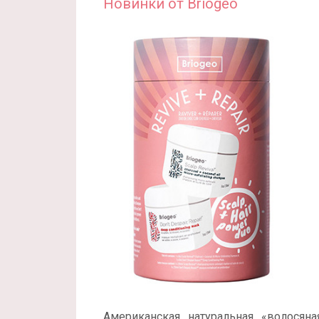
Новинки от Briogeo
Американская натуральная «волосян