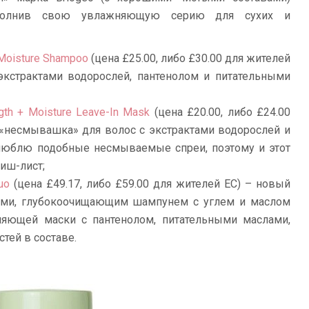
ополнив свою увлажняющую серию для сухих и
r Moisture Shampoo
(цена £25.00, либо
£
30.00 для жителей
кстрактами водорослей, пантенолом и питательными
ngth + Moisture Leave-In Mask
(цена £20.00, либо £24.00
«несмывашка» для волос с экстрактами водорослей и
к люблю подобные несмываемые спреи, поэтому и этот
иш-лист;
uo
(цена £49.17, либо £59.00 для жителей ЕС) – новый
ами, глубокоочищающим шампунем с углем и маслом
няющей маски с пантенолом, питательными маслами,
тей в составе.