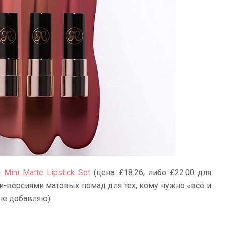
л
Mini Matte Lipstick Set
(цена £18.26, либо £22.00 для
ни-версиями матовых помад для тех, кому нужно «всё и
 не добавляю).