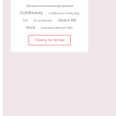
Органическое\натуральное
CultBeauty
CultBeauty Goody Bag
Space NK
3/5
Ile de Beaute
Iherb
Anastasia Beverly Hills
Поиск по тегам