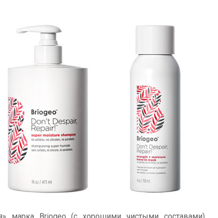
ая» марка Briogeo (с хорошими чистыми составами)