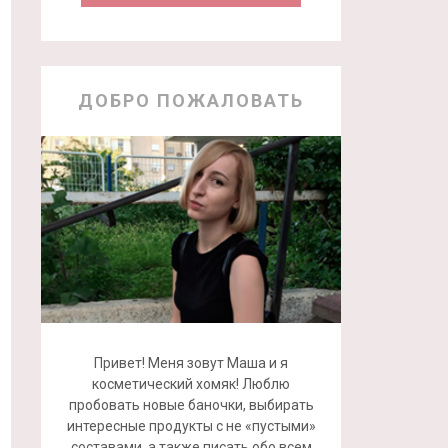
ДОБРО ПОЖАЛОВАТЬ
Привет! Меня зовут Маша и я
косметический хомяк! Люблю
пробовать новые баночки, выбирать
интересные продукты с не «пустыми»
составами, а также писать обо всем