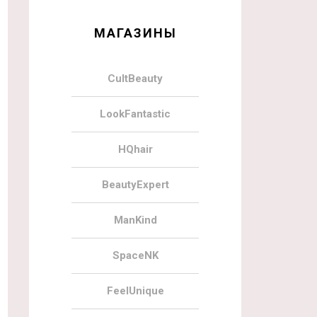
МАГАЗИНЫ
CultBeauty
LookFantastic
HQhair
BeautyExpert
ManKind
SpaceNK
FeelUnique