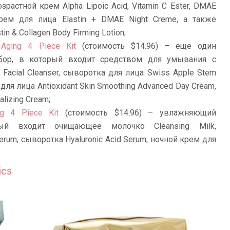
растной крем Alpha Lipoic Acid, Vitamin C Ester, DMAE
крем для лица Elastin + DMAE Night Creme, а также
n & Collagen Body Firming Lotion;
-Aging 4 Piece Kit
(стоимость $14.96) – еще один
абор, в который входит средством для умывания с
 Facial Cleanser, сыворотка для лица Swiss Apple Stem
для лица Antioxidant Skin Smoothing Advanced Day Cream,
alizing Cream;
ng 4 Piece Kit
(стоимость $14.96) – увлажняющий
ый входит очищающее молочко Cleansing Milk,
erum, сыворотка Hyaluronic Acid Serum, ночной крем для
ics