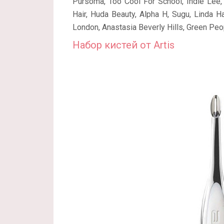
Pursoma, Too Cool For School, Indie Lee
Hair, Huda Beauty, Alpha H, Sugu, Linda Ha
London, Anastasia Beverly Hills, Green Peo
Набор кистей от
Artis