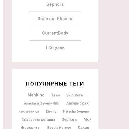
Sephora
Золотое Яблоко
CurrentBody
Л’Этуаль
ПОПУЛЯРНЫЕ ТЕГИ
Mankind
Тени
SkinStore
Английская
Anastasia Beverly Hills
косметика
Elemis
Natasha Denona
Мои
Sephora
Сыворотка для лица
фавориты
Сухая
Beauty Heroes