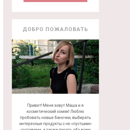
ДОБРО ПОЖАЛОВАТЬ
Привет! Меня зовут Маша и я
косметический хомяк! Люблю
пробовать новые баночки, выбирать
интересные продукты с не «пустыми»
составами, а также писать обо всем