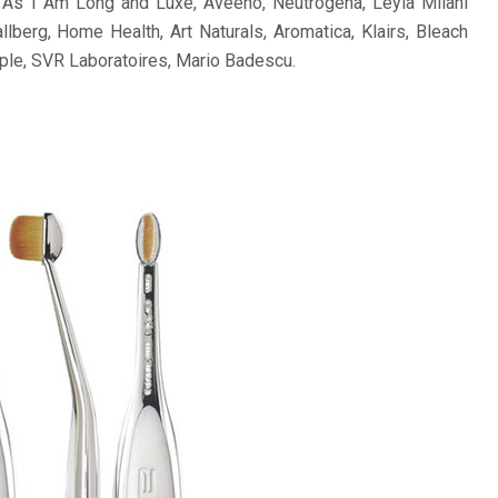
, As I Am Long and Luxe, Aveeno, Neutrogena,
Leyla Milani
llberg, Home Health, Art Naturals, Aromatica, Klairs, Bleach
ple, SVR Laboratoires, Mario Badescu.