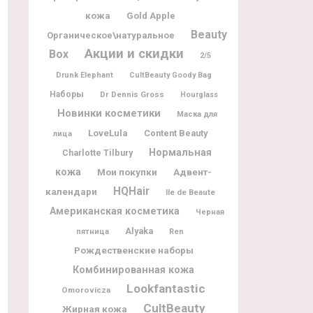
кожа
Gold Apple
Beauty
Органическое\натуральное
Акции и скидки
Box
2/5
Drunk Elephant
CultBeauty Goody Bag
Наборы
Dr Dennis Gross
Hourglass
Новинки косметики
Маска для
LoveLula
Content Beauty
лица
Нормальная
Charlotte Tilbury
кожа
Мои покупки
Адвент-
HQHair
календари
Ile de Beaute
Американская косметика
Черная
Alyaka
пятница
Ren
Рождественские наборы
Комбинированная кожа
Lookfantastic
Omorovicza
CultBeauty
Жирная кожа