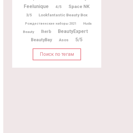
Feelunique
Space NK
4/5
Lookfantastic Beauty Box
3/5
Huda
Рождественские наборы 2021
BeautyExpert
Iherb
Beauty
5/5
BeautyBay
Asos
Поиск по тегам