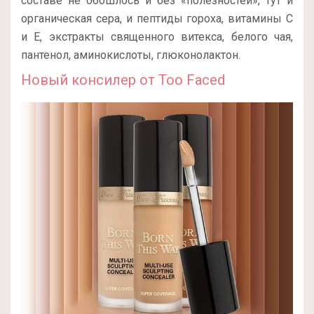
составе не обошлось и без «полезностей», тут и
органическая сера, и пептиды гороха, витамины С
и Е, экстракты священного витекса, белого чая,
пантенол, аминокислоты, глюконолактон.
Новый консилер от Too Faced