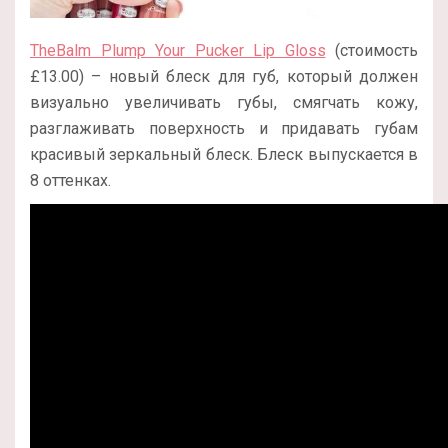
TheBalm Plump Your Pucker Lip Gloss
(стоимость
£13.00) – новый блеск для губ, который должен
визуально увеличивать губы, смягчать кожу,
разглаживать поверхность и придавать губам
красивый зеркальный блеск. Блеск выпускается в
8 оттенках.