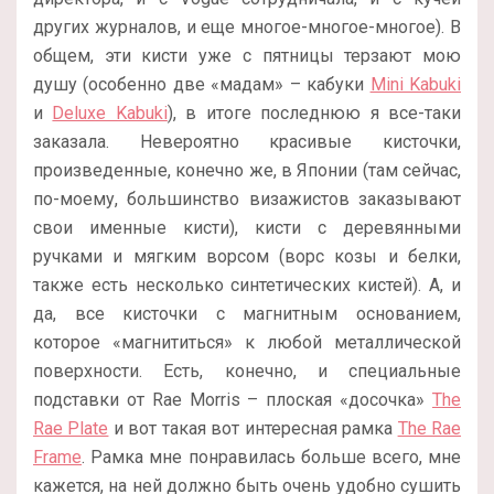
других журналов, и еще многое-многое-многое). В
общем, эти кисти уже с пятницы терзают мою
душу (особенно две «мадам» – кабуки
Mini Kabuki
и
Deluxe Kabuki
), в итоге последнюю я все-таки
заказала. Невероятно красивые кисточки,
произведенные, конечно же, в Японии (там сейчас,
по-моему, большинство визажистов заказывают
свои именные кисти), кисти с деревянными
ручками и мягким ворсом (ворс козы и белки,
также есть несколько синтетических кистей). А, и
да, все кисточки с магнитным основанием,
которое «магнититься» к любой металлической
поверхности. Есть, конечно, и специальные
подставки от Rae Morris – плоская «досочка»
The
Rae Plate
и вот такая вот интересная рамка
The Rae
Frame
. Рамка мне понравилась больше всего, мне
кажется, на ней должно быть очень удобно сушить