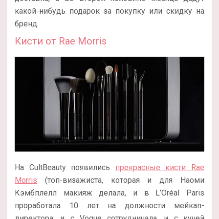
какой-нибудь подарок за покупку или скидку на
бренд.
Кисти от Rae Morris
На CultBeauty появились
прекрасные кисти Rae
Morris
(топ-визажиста, которая и для Наоми
Кэмбплелл макияж делала, и в L’Oréal Paris
проработала 10 лет на должности мейкап-
директора, и с Vogue сотрудничала, и с кучей