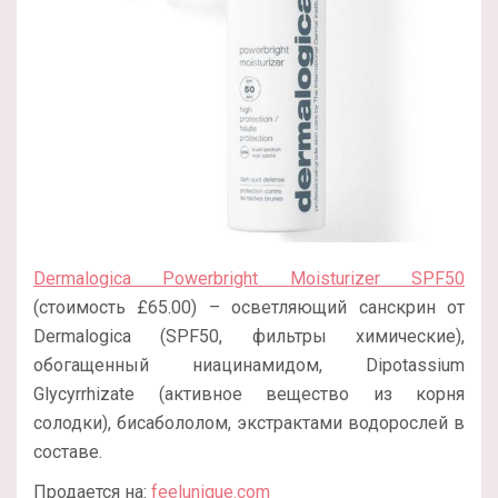
Dermalogica Powerbright Moisturizer SPF50
(стоимость £65.00) – осветляющий санскрин от
Dermalogica (SPF50, фильтры химические),
обогащенный ниацинамидом, Dipotassium
Glycyrrhizate (активное вещество из корня
солодки), бисабололом, экстрактами водорослей в
составе.
Продается на:
feelunique.com