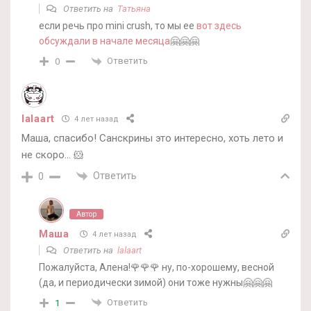
Ответить на
Татьяна
если речь про mini crush, то мы ее
вот здесь
обсуждали в начале месяца
🤗🤗🤗
Ответить
0
lalaart
4 лет назад
Маша, спасибо! Санскрины это интересно, хоть лето и
не скоро… 🐹
Ответить
0
Автор
Маша
4 лет назад
Ответить на
lalaart
Пожалуйста, Алена!🌹🌹🌹 ну, по-хорошему, весной
(да, и периодически зимой) они тоже нужны🤗🤗🤗
Ответить
1