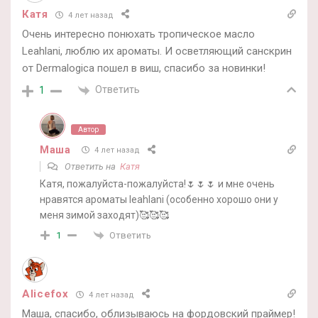
Катя
4 лет назад
Очень интересно понюхать тропическое масло
Leahlani, люблю их ароматы. И осветляющий санскрин
от Dermalogica пошел в виш, спасибо за новинки!
Ответить
1
Автор
Маша
4 лет назад
Ответить на
Катя
Катя, пожалуйста-пожалуйста!🌷🌷🌷 и мне очень
нравятся ароматы leahlani (особенно хорошо они у
меня зимой заходят)🥰🥰🥰
Ответить
1
Alicefox
4 лет назад
Маша, спасибо, облизываюсь на фордовский праймер!