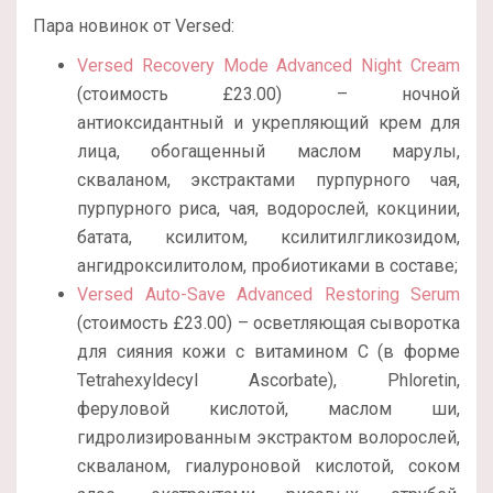
Пара новинок от Versed:
Versed Recovery Mode Advanced Night Cream
(стоимость £23.00) – ночной
антиоксидантный и укрепляющий крем для
лица, обогащенный маслом марулы,
скваланом, экстрактами пурпурного чая,
пурпурного риса, чая, водорослей, кокцинии,
батата, ксилитом, ксилитилгликозидом,
ангидроксилитолом, пробиотиками в составе;
Versed Auto-Save Advanced Restoring Serum
(стоимость £23.00) – осветляющая сыворотка
для сияния кожи с витамином С (в форме
Tetrahexyldecyl Ascorbate), Phloretin,
феруловой кислотой, маслом ши,
гидролизированным экстрактом волорослей,
скваланом, гиалуроновой кислотой, соком