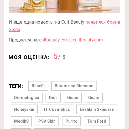
И еще одна новость, на Cult Beauty
появился бренд
Gisou
.
Продается на:
cultbeauty.co.uk
,
cultbeauty.com
5
МОЯ ОЦЕНКА:
/ 5
ТЕГИ:
Benefit
Bloom and Blossom
Dermalogica
Dior
Gisou
Guam
Honeyskin
IT Cosmetics
Leahlani Skincare
Medik8
PSA Skin
Purito
Tom Ford