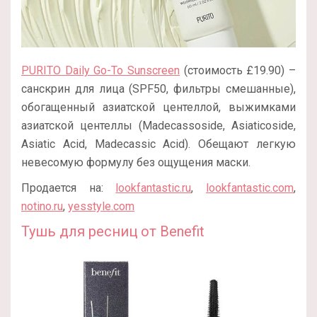
PURITO Daily Go-To Sunscreen
(стоимость £19.90) –
санскрин для лица (SPF50, фильтры смешанные),
обогащенный азиатской центеллой, выжимками
азиатской центеллы (Madecassoside, Asiaticoside,
Asiatic Acid, Madecassic Acid). Обещают легкую
невесомую формулу без ощущения маски.
Продается на:
lookfantastic.ru
,
lookfantastic.com
,
notino.ru
,
yesstyle.com
Тушь для ресниц от Benefit