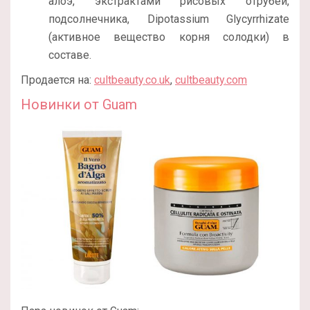
алоэ, экстрактами рисовых отрубей,
подсолнечника, Dipotassium Glycyrrhizate
(активное вещество корня солодки) в
составе.
Продается на:
cultbeauty.co.uk
,
cultbeauty.com
Новинки от Guam