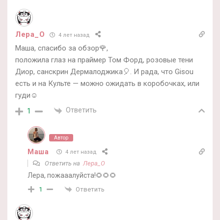
Лера_О
4 лет назад
Маша, спасибо за обзор🌹,
положила глаз на праймер Том Форд, розовые тени
Диор, санскрин Дермалоджика🎈. И рада, что Gisou
есть и на Культе — можно ожидать в коробочках, или
гуди☺️
Ответить
1
Автор
Маша
4 лет назад
Ответить на
Лера_О
Лера, пожааалуйста!🌻🌻🌻
Ответить
1