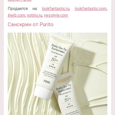
Продается на:
lookfantastic.ru
,
lookfantastic.com
,
iherb.com
,
notino.ru
,
yesstyle.com
Санскрин от Purito