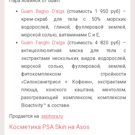
Пара новинок от Guam:
Guam Bagno D’alga
(стоимость 1 950 руб) –
крем-скраб для тела с 50% морских
водорослей, глиной, фуллеровой землей,
морской солью, витаминами С и Е;
Guam Fanghi D’alga
(стоимость 4 820 руб) –
антицеллюлитная маска для тела с
экстрактами нескольких видов водорослей,
морской солью, фуллеровой, землей,
фитокомплексом стройности
«Силоксанетриол + Кофеин», экстрактами
плюща, конского каштана, ментолом,
разогревающий комплексом, комплексом
Bioactivity™ в составе.
Продается на:
sephora.ru
Косметика PSA Skin на Asos