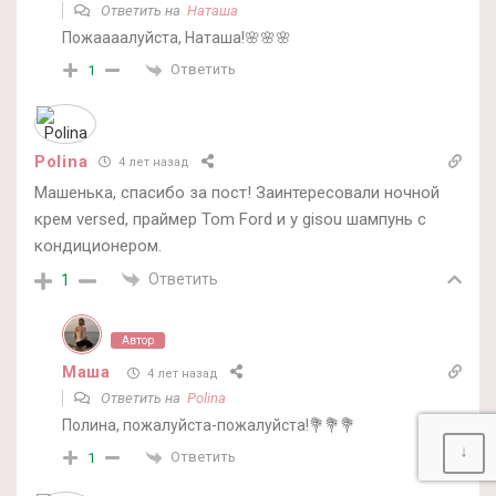
Ответить на
Наташа
Пожаааалуйста, Наташа!🌸🌸🌸
Ответить
1
Polina
4 лет назад
Машенька, спасибо за пост! Заинтересовали ночной
крем versed, праймер Tom Ford и у gisou шампунь с
кондиционером.
Ответить
1
Автор
Маша
4 лет назад
Ответить на
Polina
Полина, пожалуйста-пожалуйста!💐💐💐
↓
Ответить
1