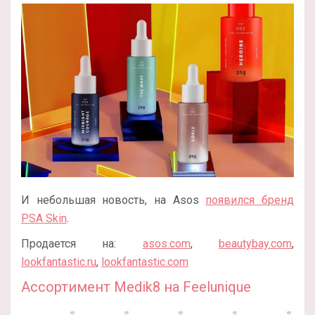
И небольшая новость, на Asos
появился бренд
PSA Skin
.
Продается на:
asos.com
,
beautybay.com
,
lookfantastic.ru
,
lookfantastic.com
Ассортимент Medik8 на Feelunique