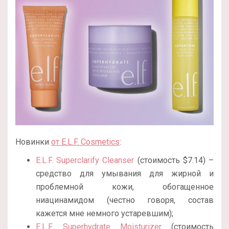
Новинки
от E.L.F. Cosmetics
:
E.L.F. Superclarify Cleanser
(стоимость $7.14) –
средство для умывания для жирной и
проблемной кожи, обогащенное
ниацинамидом (честно говоря, состав
кажется мне немного устаревшим);
E.L.F. Superhydrate Moisturizer
(стоимость