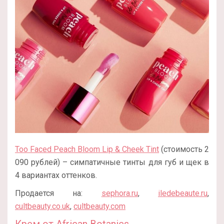
Too Faced Peach Bloom Lip & Cheek Tint
(стоимость 2
090 рублей) – симпатичные тинты для губ и щек в
4 вариантах оттенков.
Продается на:
sephora.ru
,
iledebeaute.ru
,
cultbeauty.co.uk
,
cultbeauty.com