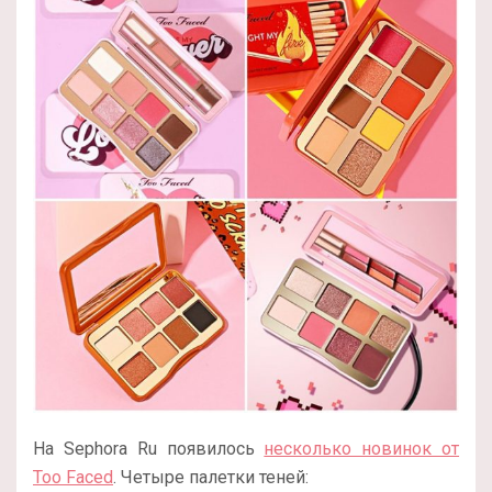
На Sephora Ru появилось
несколько новинок от
Too Faced
. Четыре палетки теней: