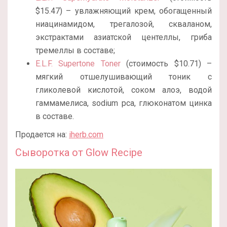
$15.47) – увлажняющий крем, обогащенный
ниацинамидом, трегалозой, скваланом,
экстрактами азиатской центеллы, гриба
тремеллы в составе;
E.L.F. Supertone Toner
(стоимость $10.71) –
мягкий отшелушивающий тоник с
гликолевой кислотой, соком алоэ, водой
гаммамелиса, sodium pca, глюконатом цинка
в составе.
Продается на:
iherb.com
Сыворотка от Glow Recipe