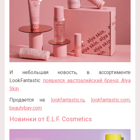
И небольшая новость, в ассортименте
LookFantastic
появился австралийский бренд Alya
Skin
.
Продается на:
lookfantastic.ru
,
lookfantastic.com
,
beautybay.com
Новинки от E.L.F. Cosmetics