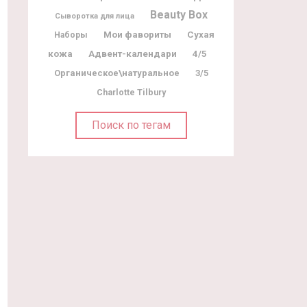
Beauty Box
Сыворотка для лица
Мои фавориты
Сухая
Наборы
Адвент-календари
кожа
4/5
Органическое\натуральное
3/5
Charlotte Tilbury
Поиск по тегам