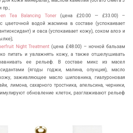
е для кожи минералы), маслом камелии (богато Омега 3
 пр.;
een Tea Balancing Toner
(цена £20.00 — £33.00) –
с цветочной водой жасмина в составе (успокаивает
антиоксидант) и овса (успокаивает кожу), соком алоэ и
ылке);
erfruit Night Treatment
(цена £48.00) – ночной бальзам
око питать и увлажнять кожу, а также отшелушивать
авнивать ее рельеф. В составе микс из масел
ксидантами (ягоды годжи, малина, опунция), масло
кожу, заживляющее масло шиповника, гиалуроновая
йи, лимона, сахарного тростника, апельсина, черники,
имулируют обновление клеток, разглаживают рельеф