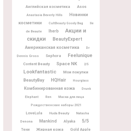
Английская косметика
Asos
Новинки
Anastasia Beverly Hills
косметики
Ile
CultBeauty Goody Bag
Акции и
Iherb
de Beaute
скидки
BeautyExpert
Американская косметика
Dr
Feelunique
Sephora
Dennis Gross
Space NK
Content Beauty
2/5
Lookfantastic
Мои покупки
BeautyBay
HQHair
Hourglass
Комбинированная кожа
Drunk
Elephant
Ren
Маска для лица
Рождественские наборы 2021
LoveLula
Huda Beauty
Natasha
5/5
Mankind
Alyaka
Denona
Жирная кожа
Gold Apple
Тени