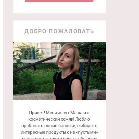
ДОБРО ПОЖАЛОВАТЬ
Привет! Меня зовут Маша и я
косметический хомяк! Люблю
пробовать новые баночки, выбирать
интересные продукты с не «пустыми»
составами, а также писать обо всем