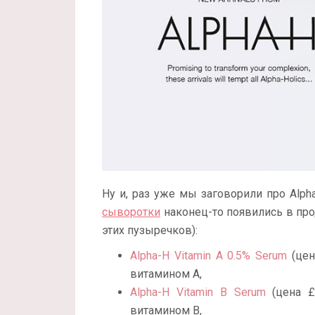
Ну и, раз уже мы заговорили про Alpha
сыворотки
наконец-то появились в про
этих пузыречков):
Alpha-H Vitamin A 0.5% Serum
(це
витамином А
,
Alpha-H Vitamin B Serum
(цена
£
витамином В,