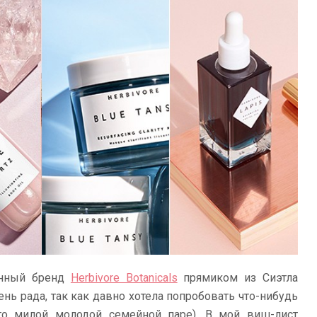
онный бренд
Herbivore Botanicals
прямиком из Сиэтла
ень рада, так как давно хотела попробовать что-нибудь
го милой молодой семейной паре). В мой виш-лист