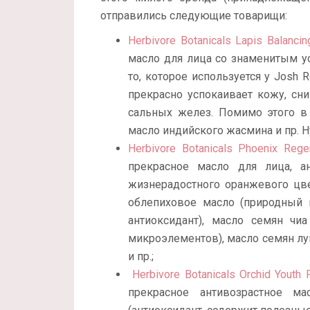
отправились следующие товарищи:
Herbivore Botanicals Lapis Balancing
масло для лица со знаменитым 
то, которое используется у Josh R
прекрасно успокаивает кожу, сни
сальных желез. Помимо этого в 
масло индийского жасмина и пр. Н
Herbivore Botanicals Phoenix Regen
прекрасное масло для лица, а
жизнерадостного оранжевого цв
облепиховое масло (природный 
антиоксидант), масло семян чи
микроэлементов), масло семян лу
и пр.;
Herbivore Botanicals Orchid Youth P
прекрасное антивозрастное м