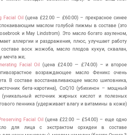
 Facial Oil
(цена £22.00 — £60.00) – прекрасное синее
успокаивающим маслом голубой пижмы в составе (это
osebrook и May Lindstrom). Это масло богато азуленом,
мает аллергии и раздражения, плюс, улучшает работу
составе воск жожоба, масло плодов кукуи, сквалан,
у мечта же;
erating Facial Oil
(цена £24.00 — £74.00) – и второе
нтивозрастное возраждающее масло Феникс очень
ета. В составе восстанавливающее масло шиповника,
источник бета-каротина), CoQ10 (убихинон – мощный
а (уникальный источник жирных кислот и полезных
гового пенника (удерживает влагу и витамины в коже)
reserving Facial Oil
(цена £22.00 — £54.00) – еще одно
асло для лица с экстрактом орхидеи в составе