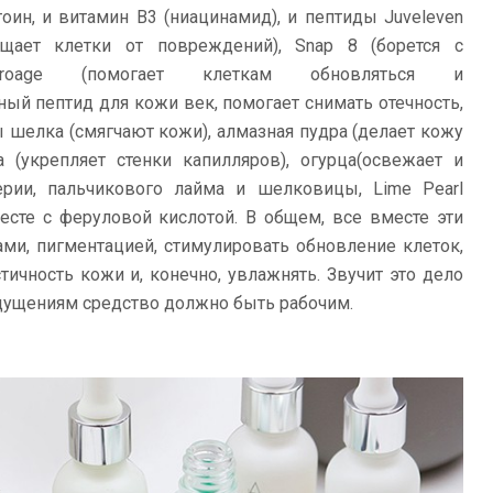
оин, и витамин В3 (ниацинамид), и пептиды Juveleven
щает клетки от повреждений), Snap 8 (борется с
proage (помогает клеткам обновляться и
ьный пептид для кожи век, помогает снимать отечность,
 шелка (смягчают кожи), алмазная пудра (делает кожу
 (укрепляет стенки капилляров), огурца(освежает и
терии, пальчикового лайма и шелковицы, Lime Pearl
есте с феруловой кислотой. В общем, все вместе эти
и, пигментацией, стимулировать обновление клеток,
тичность кожи и, конечно, увлажнять. Звучит это дело
ощущениям средство должно быть рабочим.