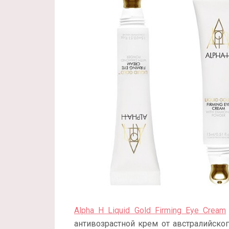
Alpha H Liquid Gold Firming Eye Cream
антивозрастной крем от австралийско