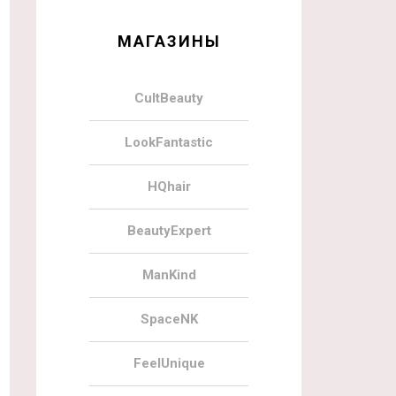
МАГАЗИНЫ
CultBeauty
LookFantastic
HQhair
BeautyExpert
ManKind
SpaceNK
FeelUnique