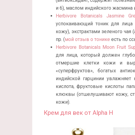
(антиоксидант, содержит полезны
и 6), маслом индийского жасмина и
Herbivore Botanicals Jasmine Gr
успокаивающий тоник для лица 
кожу), экстрактами зеленого чая (
пр. (
мой отзыв о тонике
есть по сс
Herbivore Botanicals Moon Fruit Sup
для лица, который должен глуб
отмершие клетки кожи и выр
«суперфруктов», богатых антио
индийской гарцинии увлажняет 
кислота, фруктовые кислоты папа
клюквы (отшелушивают кожу, ст
кожи).
Крем для век от Alpha H