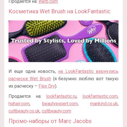
Продается на:
iherb.com
Косметика Wet Brush на LookFantastic
И еще одна новость,
на LookFantastic вернулись
расчески Wet Brush
(я безумно люблю вот такую
их расческу –
Flex Dry
).
Продается на:
lookfantastic.ru
,
lookfantastic.com
,
hqhair.com
,
beautyexpert.com
,
mankind.co.uk
,
cultbeauty.co.uk
,
cultbeauty.com
Промо-наборы от Marc Jacobs