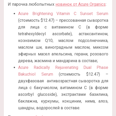
И парочка любопытных
новинок от Acure Organics
:
Acure Brightening Vitamin C Sunset Serum
(стоимость $12.47) – прессованная сыворотка
для лица с витамином С (в форме
tetrahexyldecyl ascorbate), астаксантином,
коэнзимом Q10, маслом подсолнечника,
маслом ши, виноградным маслом, миксом
эфирных масел апельсина, герани, розового
дерева, жасмина и мандарина в составе;
Acure Radically Rejuvenating Dual Phase
Bakuchiol Serum
(стоимость $12.47) –
двухфазовая антивозрастная сыворотка для
лица с бакучиолом, витамином С (в форме
ascorbyl glucoside), экстрактами базилика,
баклажна, куркумы, кокцинии, нима, алоэ,
шандры, водорослей в составе.