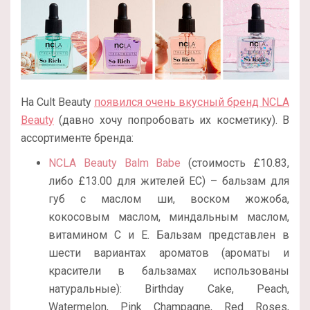
На Cult Beauty
появился очень вкусный бренд NCLA
Beauty
(давно хочу попробовать их косметику). В
ассортименте бренда:
NCLA Beauty Balm Babe
(стоимость £10.83,
либо £13.00 для жителей ЕС) – бальзам для
губ с маслом ши, воском жожоба,
кокосовым маслом, миндальным маслом,
витамином С и Е. Бальзам представлен в
шести вариантах ароматов (ароматы и
красители в бальзамах использованы
натуральные):
Birthday Cake, Peach,
Watermelon,
Pink Champagne, Red Roses,