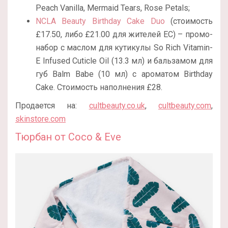
Peach Vanilla, Mermaid Tears, Rose Petals;
NCLA Beauty Birthday Cake Duo
(стоимость
£17.50, либо £21.00 для жителей ЕС) – промо-
набор с маслом для кутикулы So Rich Vitamin-
E Infused Cuticle Oil (13.3 мл) и бальзамом для
губ Balm Babe (10 мл) с ароматом Birthday
Cake. Стоимость наполнения
£28.
Продается на:
cultbeauty.co.uk
,
cultbeauty.com
,
skinstore.com
Тюрбан от Coco & Eve