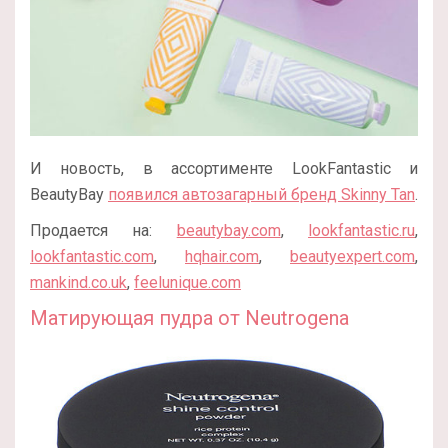
И новость, в ассортименте LookFantastic и
BeautyBay
появился автозагарный бренд Skinny Tan
.
Продается на:
beautybay.com
,
lookfantastic.ru
,
lookfantastic.com
,
hqhair.com
,
beautyexpert.com
,
mankind.co.uk
,
feelunique.com
Матирующая пудра от Neutrogena