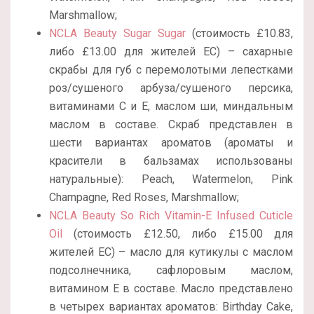
Marshmallow;
NCLA Beauty Sugar Sugar
(стоимость £10.83,
либо £13.00 для жителей ЕС) – сахарные
скрабы для губ с перемолотыми лепестками
роз/сушеного арбуза/сушеного персика,
витаминами С и Е, маслом ши, миндальным
маслом в составе. Скраб представлен в
шести вариантах ароматов (ароматы и
красители в бальзамах использованы
натуральные):
Peach,
Watermelon,
Pink
Champagne, Red Roses, Marshmallow;
NCLA Beauty So Rich Vitamin-E Infused Cuticle
Oil
(стоимость £12.50, либо £15.00 для
жителей ЕС) – масло для кутикулы с маслом
подсолнечника, сафлоровым маслом,
витамином Е в составе. Масло представлено
в четырех вариантах ароматов:
Birthday Cake,