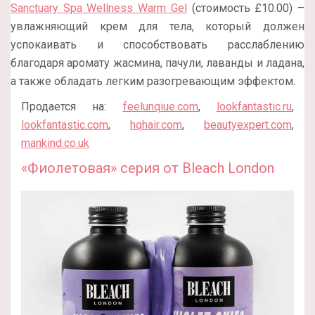
Sanctuary Spa Wellness Warm Gel
(стоимость £10.00) –
увлажняющий крем для тела, который должен
успокаивать и способствовать расслаблению
благодаря аромату жасмина, пачули, лаванды и ладана,
а также обладать легким разогревающим эффектом.
Продается на:
feelunqiue.com
,
lookfantastic.ru
,
lookfantastic.com
,
hqhair.com
,
beautyexpert.com
,
mankind.co.uk
«Фиолетовая» серия от Bleach London