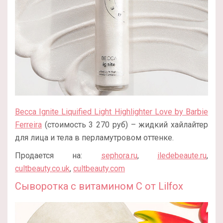
Becca Ignite Liquified Light Highlighter Love by Barbie
Ferreira
(стоимость 3 270 руб) – жидкий хайлайтер
для лица и тела в перламутровом оттенке.
Продается на:
sephora.ru
,
iledebeaute.ru
,
cultbeauty.co.uk
,
cultbeauty.com
Сыворотка с витамином С от Lilfox