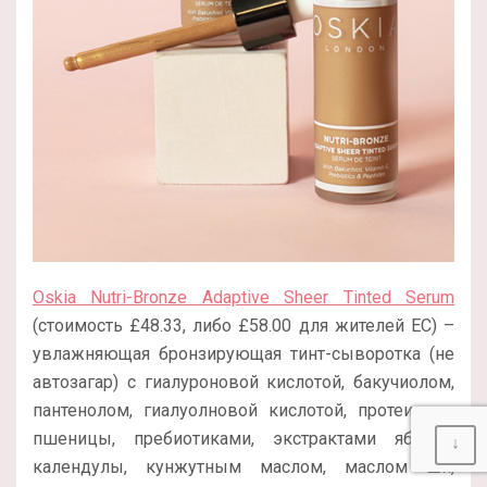
Oskia Nutri-Bronze Adaptive Sheer Tinted Serum
(стоимость £48.33, либо £58.00 для жителей ЕС) –
увлажняющая бронзирующая тинт-сыворотка (не
автозагар) с гиалуроновой кислотой, бакучиолом,
пантенолом, гиалуолновой кислотой, протеинами
пшеницы, пребиотиками, экстрактами яблока,
↓
календулы, кунжутным маслом, маслом ши,