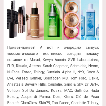
Привет-привет! А вот и очередно выпуск
«косметического вестника», сегодня покажу
новинки от Murad, Kevyn Aucoin, SVR Laboratoires,
FUR, Rituals, Alterna, Sarah Chapman, Schmidt’s, Neom,
NuFace, Foreo, Trilogy, Guerlain, Alpha H, NYX, Coco &
Eve, Versed, Garnier, Goldfaden MD, Tom Ford, Oskia,
Anastasia Beverly Hills, Caudalie, Sand & Sky, Dr Jart+,
Volition, Sol De Janeiro, Kosas, MAC, Gallinée, Huda
Beauty, Acqua di Parma, Dear, Klairs, Clé de Peau
Beauté, GlamGlow, Skin79, Too Faced, Charlotte Tilbury,