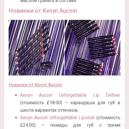
маслом граната в составе.
Новинки от Kevyn Aucoin
Новинки от Kevyn Aucoin
:
Kevyn Aucoin Unforgettable Lip Definer
(стоимость £18.00) – карандаши для губ в
шести вариантах оттенков;
Kevyn Aucoin Unforgettable Lipstick
(стоимость
£24.00) – помады для губ с тремя