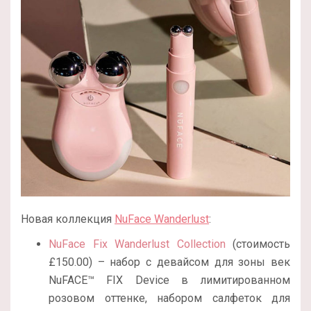
Новая коллекция
NuFace Wanderlust
:
NuFace Fix Wanderlust Collection
(стоимость
£150.00) – набор с девайсом для зоны век
NuFACE™ FIX Device в лимитированном
розовом оттенке, набором салфеток для