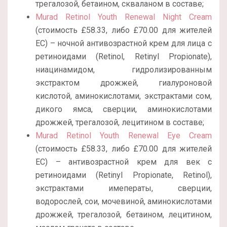
трегалозой, бетаином, скваланом в составе;
Murad Retinol Youth Renewal Night Cream
(стоимость £58.33, либо
£
70.00
для жителей
ЕС) – ночной антивозрастной крем для лица с
ретиноидами (Retinol, Retinyl Propionate),
ниацинамидом, гидролизированным
экстрактом дрожжей, гиалуроновой
кислотой, аминокислотами, экстрактами сом,
дикого ямса, сверции, аминокислотами
дрожжей, трегалозой, лецитином в составе;
Murad Retinol Youth Renewal Eye Cream
(стоимость £58.33, либо
£
70.00
для жителей
ЕС) – антивозрастной крем для век с
ретиноидами (Retinyl Propionate, Retinol),
экстрактами имеператы, сверции,
водорослей, сои, мочевиной, аминокислотами
дрожжей, трегалозой, бетаином, лецитином,