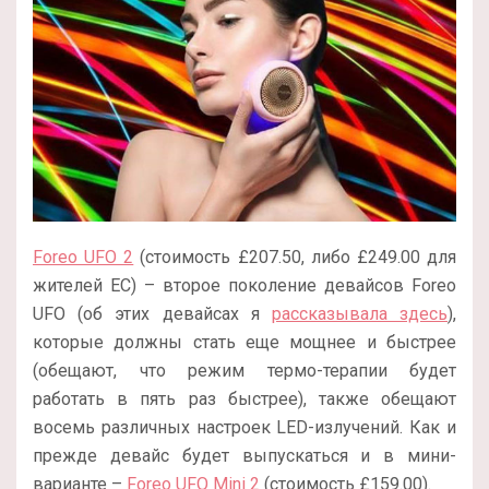
Foreo UFO 2
(стоимость £207.50, либо £249.00 для
жителей ЕС) – второе поколение девайсов Foreo
UFO (об этих девайсах я
рассказывала здесь
),
которые должны стать еще мощнее и быстрее
(обещают, что режим термо-терапии будет
работать в пять раз быстрее), также обещают
восемь различных настроек LED-излучений. Как и
прежде девайс будет выпускаться и в мини-
варианте –
Foreo UFO Mini 2
(стоимость £159.00).