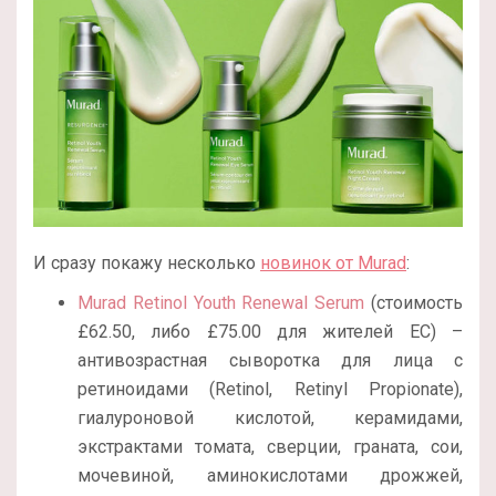
И сразу покажу несколько
новинок от Murad
:
Murad Retinol Youth Renewal Serum
(стоимость
£62.50, либо
£
75.00
для жителей ЕС) –
антивозрастная сыворотка для лица с
ретиноидами (Retinol, Retinyl Propionate),
гиалуроновой кислотой, керамидами,
экстрактами томата, сверции, граната, сои,
мочевиной, аминокислотами дрожжей,