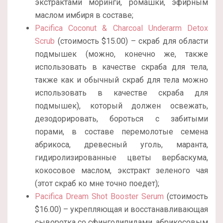
экстрактами моринги, ромашки, эфирным
маслом имбиря в составе;
Pacifica Coconut & Charcoal Underarm Detox
Scrub
(стоимость $15.00) – скраб для области
подмышек (можно, конечно же, также
использовать в качестве скраба для тела,
также как и обычный скраб для тела можно
использовать в качестве скраба для
подмышек), который должен освежать,
дезодорировать, бороться с забитыми
порами, в составе перемолотые семена
абрикоса, древесный уголь, маранта,
гидиролизированные цветы вербаскума,
кокосовое маслом, экстракт зеленого чая
(этот скраб ко мне точно поедет);
Pacifica Dream Shot Booster Serum
(стоимость
$16.00) – укрепляющая и восстанавливающая
сыворотка со сфинголипидами, абрикосовым