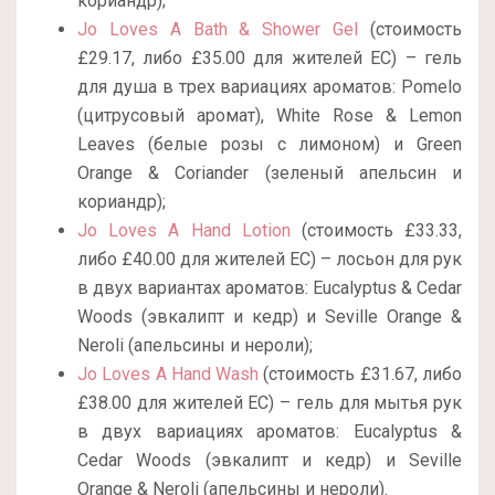
кориандр);
Jo Loves A Bath & Shower Gel
(стоимость
£29.17, либо £35.00 для жителей ЕС) – гель
для душа в трех вариациях ароматов: Pomelo
(цитрусовый аромат), White Rose & Lemon
Leaves (белые розы с лимоном) и Green
Orange & Coriander (зеленый апельсин и
кориандр);
Jo Loves A Hand Lotion
(стоимость £33.33,
либо £40.00 для жителей ЕС) – лосьон для рук
в двух вариантах ароматов: Eucalyptus & Cedar
Woods (эвкалипт и кедр) и Seville Orange &
Neroli (апельсины и нероли);
Jo Loves A Hand Wash
(стоимость £31.67, либо
£38.00 для жителей ЕС) – гель для мытья рук
в двух вариациях ароматов: Eucalyptus &
Cedar Woods (эвкалипт и кедр) и Seville
Orange & Neroli (апельсины и нероли).