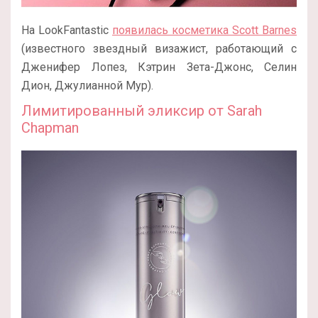
На LookFantastic
появилась косметика Scott Barnes
(известного звездный визажист, работающий с
Дженифер Лопез, Кэтрин Зета-Джонс, Селин
Дион, Джулианной Мур).
Лимитированный эликсир от Sarah
Chapman