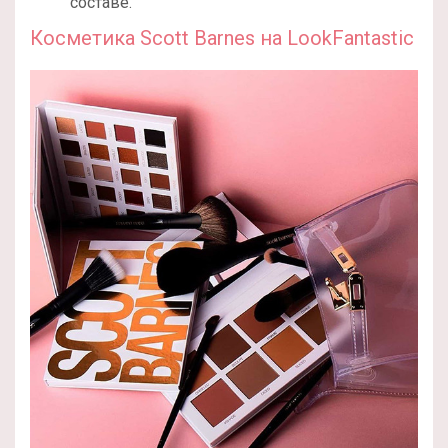
составе.
Косметика Scott Barnes на LookFantastic