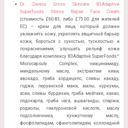
Dr. Dennis Gross Skincare B3Adaptive
Superfoods Stress Repair Face Cream
(стоимость £60.83, либо £73.00 для жителей
ЕС) – крем для лица, который должен
увлажнять кожу, укреплять защитный барьер
кожи, бороться с сухостью, тусклостью и
покраснениями, улучшать рельеф кожи
благодаря комплексу B3Adaptive SuperFoods™
Microcapsule Complex, ниацинамиду,
миндальному маслу, экстрактам киви,
авокадо, гриба кордицепс, сливы какаду,
годжи, перуанской маки, амлы, куркумы,
асаи, сливы бурдекин, гриба мейтаке, какао,
подокарпа, гриба чага, ашваганды, спаржи,
родиолы, гиалуроновой кислоте, маслу
подсолнечника, кунжутному маслу,
фосфолипидам, сфинголипидам, коллоидной