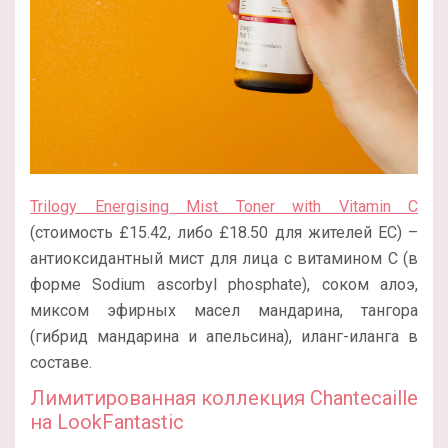
Trilogy Energising Mist Toner with Vitamin C
(стоимость £15.42, либо £18.50 для жителей ЕС) –
антиоксидантный мист для лица с витамином С (в
форме Sodium ascorbyl phosphate), соком алоэ,
миксом эфирных масел мандарина, тангора
(гибрид мандарина и апельсина), иланг-иланга в
составе.
Лимитированная коллекция Chantecaille
на LookFantastic