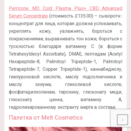
Perricone MD Cold Plasma Plus+ CBD Advanced
Serum Concentrate
(стоимость £135.00) – сыворотк-
концентрат для лица, которая должна успокаивать,
укреплять кожу, увлажнять, бороться с
покраснениями, выравнивать тон кожи, бороться с
тусклостью благодаря витамину С (в форме
Tetrahexyldecyl Ascorbate), DMAE, пептидам (Acetyl
Hexapeptide-8, Palmitoyl Tripeptide-1, Palmitoyl
Tetrapeptide-7, Copper Tripeptide-1), каннабидиолу,
гиалуроновой кислоте, маслу подсолнечника и
маслу эхиума, гликолевой кислоте,
фосфатидилхолинам, тирозину, глюконату меди,
глюконату цинка, витамину А,
гидролизированному экстракту мирта в составе.
Палетка от Melt Cosmetics
↓