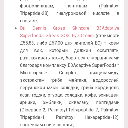
фосфолипидам, пептидам (Palmitoyl
Tripeptide-28), гиалуроновой кислоте в
составе;
Dr. Dennis Gross Skincare B3Adaptive
Superfoods Stress SOS Eye Cream
(стоимость
£55.83, либо £67.00 для жителей ЕС) – крем
для век, который должен осветлять,
разглаживать кожу, бороться с морщинками
благодаря комплексу B3Adaptive SuperFoods™
Microcapsule Complex, ниацинамиду,
экстрактам гриба мейтаке, водорослей,
перуанской маки, солодки, гриба кордицепс,
асаи, годжи, огурца, солодки, кофе, эхинацеи,
арники, эмблики, сквалану, пептидами
(Dipeptide-2, Palmitoyl Tetrapeptide-7, Palmitoyl
Tripeptide-1, Palmitoyl Hexapeptide-12),
протеинам сои в составе;