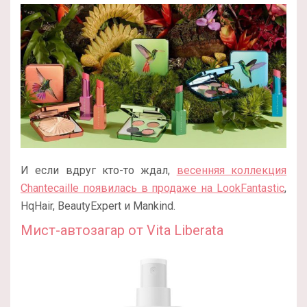
И если вдруг кто-то ждал,
весенняя коллекция
Chantecaille появилась в продаже на LookFantastic
,
HqHair, BeautyExpert и Mankind.
Мист-автозагар от Vita Liberata