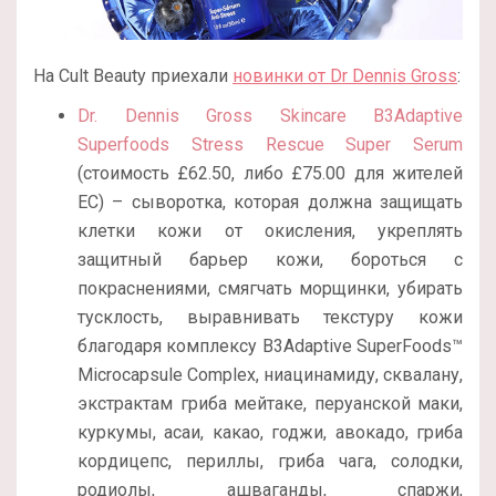
На Cult Beauty приехали
новинки от Dr Dennis Gross
:
Dr. Dennis Gross Skincare B3Adaptive
Superfoods Stress Rescue Super Serum
(стоимость £62.50, либо £75.00 для жителей
ЕС) – сыворотка, которая должна защищать
клетки кожи от окисления, укреплять
защитный барьер кожи, бороться с
покраснениями, смягчать морщинки, убирать
тусклость, выравнивать текстуру кожи
благодаря комплексу B3Adaptive SuperFoods™
Microcapsule Complex, ниацинамиду, сквалану,
экстрактам гриба мейтаке, перуанской маки,
куркумы, асаи, какао, годжи, авокадо, гриба
кордицепс, периллы, гриба чага, солодки,
родиолы, ашваганды, спаржи,