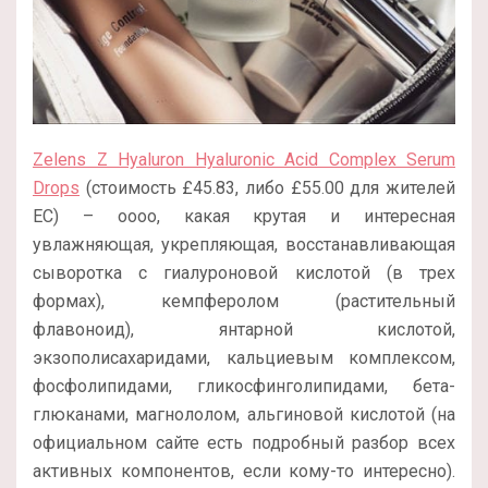
Zelens Z Hyaluron Hyaluronic Acid Complex Serum
Drops
(стоимость £45.83, либо £55.00 для жителей
ЕС) – оооо, какая крутая и интересная
увлажняющая, укрепляющая, восстанавливающая
сыворотка с гиалуроновой кислотой (в трех
формах), кемпферолом (растительный
флавоноид), янтарной кислотой,
экзополисахаридами, кальциевым комплексом,
фосфолипидами, гликосфинголипидами, бета-
глюканами, магнололом, альгиновой кислотой (на
официальном сайте есть подробный разбор всех
активных компонентов, если кому-то интересно).