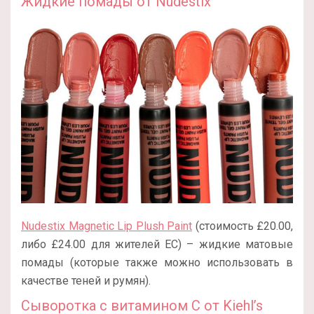
Жидкие помады от Nudestix
Nudestix Magnetic Lip Plush Paint
(стоимость £20.00,
либо £24.00 для жителей ЕС) – жидкие матовые
помады (которые также можно использовать в
качестве теней и румян).
Сыворотка с витамином С от Kiehl’s