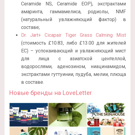
Ceramide NS, Ceramide EOP), экстрактами
амаринта, гаммамелиса, родиолы, NMF
(натуральный увлажняющий фактор) в
составе;
Dr. Jart+ Cicapair Tiger Grass Calming Mist
(стоимость £10.83, либо £13.00 для жителей
ЕС) – успокаивающий и увлажняющий мист
для лица с азиатской центеллой,
водорослями, аденозином, ниацинамидом,
экстрактами гуттуинии, пудуба, мелии, плюща
в составе.
Новые бренды на LoveLetter