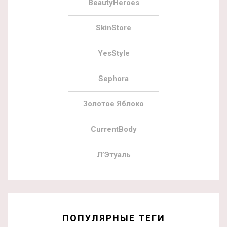
BeautyHeroes
SkinStore
YesStyle
Sephora
Золотое Яблоко
CurrentBody
Л’Этуаль
ПОПУЛЯРНЫЕ ТЕГИ