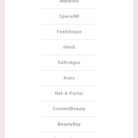
ManKind
SpaceNK
FeelUnique
iHerb
Selfridges
Asos
Net-A-Porter
ContentBeauty
BeautyBay