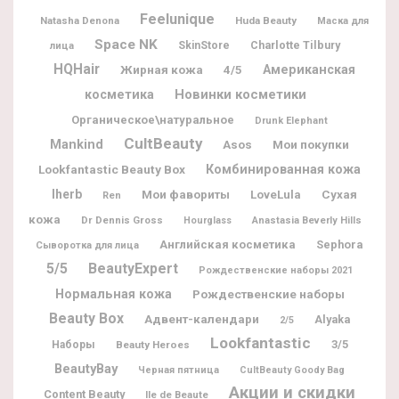
Feelunique
Natasha Denona
Huda Beauty
Маска для
Space NK
Charlotte Tilbury
SkinStore
лица
HQHair
Жирная кожа
Американская
4/5
Новинки косметики
косметика
Органическое\натуральное
Drunk Elephant
CultBeauty
Mankind
Мои покупки
Asos
Lookfantastic Beauty Box
Комбинированная кожа
Iherb
Мои фавориты
LoveLula
Сухая
Ren
кожа
Dr Dennis Gross
Hourglass
Anastasia Beverly Hills
Английская косметика
Sephora
Сыворотка для лица
5/5
BeautyExpert
Рождественские наборы 2021
Нормальная кожа
Рождественские наборы
Beauty Box
Адвент-календари
Alyaka
2/5
Lookfantastic
3/5
Наборы
Beauty Heroes
BeautyBay
Черная пятница
CultBeauty Goody Bag
Акции и скидки
Content Beauty
Ile de Beaute