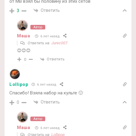
от MB взял бы половину из этих сетов
Ответить
3
Автор
Маша
6 лет назад
Ответить на
Jurec007
😊😊😊
Ответить
0
Lollipop
6 лет назад
Спасибо! Взяла набор на культе 🙂
Ответить
0
Автор
Маша
6 лет назад
Ответить на
Lollipop