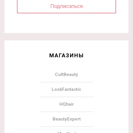
МАГАЗИНЫ
CultBeauty
LookFantastic
HQhair
BeautyExpert