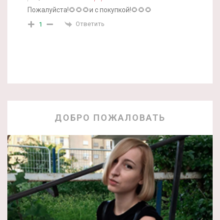
Пожалуйста!🌻🌻🌻и с покупкой!🌻🌻🌻
Ответить
1
ДОБРО ПОЖАЛОВАТЬ