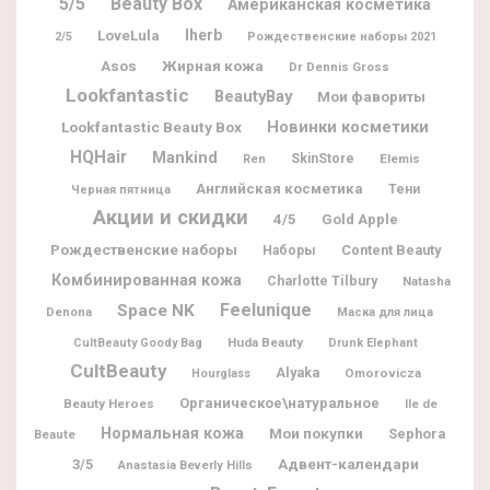
5/5
Beauty Box
Американская косметика
Iherb
LoveLula
2/5
Рождественские наборы 2021
Жирная кожа
Asos
Dr Dennis Gross
Lookfantastic
BeautyBay
Мои фавориты
Новинки косметики
Lookfantastic Beauty Box
HQHair
Mankind
SkinStore
Elemis
Ren
Английская косметика
Тени
Черная пятница
Акции и скидки
4/5
Gold Apple
Рождественские наборы
Content Beauty
Наборы
Комбинированная кожа
Charlotte Tilbury
Natasha
Feelunique
Space NK
Denona
Маска для лица
Huda Beauty
CultBeauty Goody Bag
Drunk Elephant
CultBeauty
Alyaka
Omorovicza
Hourglass
Органическое\натуральное
Beauty Heroes
Ile de
Нормальная кожа
Мои покупки
Sephora
Beaute
Адвент-календари
3/5
Anastasia Beverly Hills