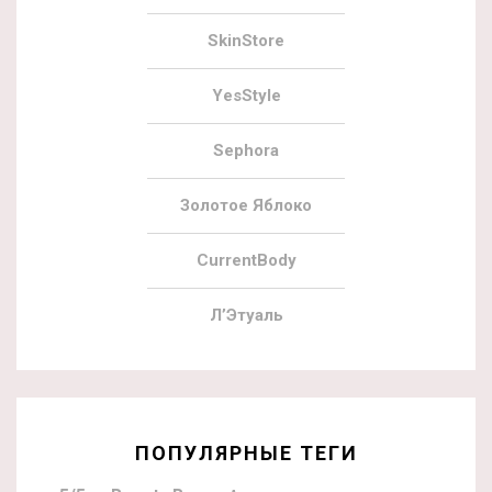
SkinStore
YesStyle
Sephora
Золотое Яблоко
CurrentBody
Л’Этуаль
ПОПУЛЯРНЫЕ ТЕГИ