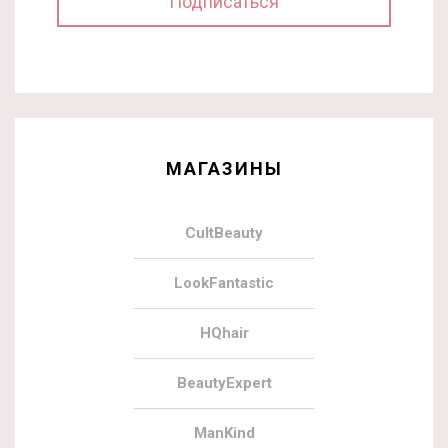
МАГАЗИНЫ
CultBeauty
LookFantastic
HQhair
BeautyExpert
ManKind