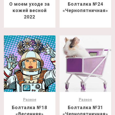
О моем уходе за
Болталка №24
кожей весной
«Чернопятничная»
2022
Разное
Разное
Болталка №18
Болталка №31
«Весенняя»
«Чернопятничная»