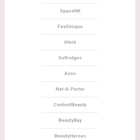
SpaceNK
FeelUnique
iHerb
Selfridges
Asos
Net-A-Porter
ContentBeauty
BeautyBay
BeautyHeroes