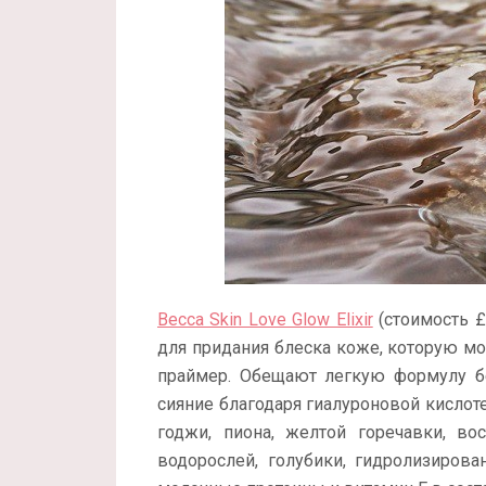
Becca Skin Love Glow Elixir
(стоимость £
для придания блеска коже, которую мож
праймер. Обещают легкую формулу бе
сияние благодаря гиалуроновой кислоте
годжи, пиона, желтой горечавки, во
водорослей, голубики, гидролизирова