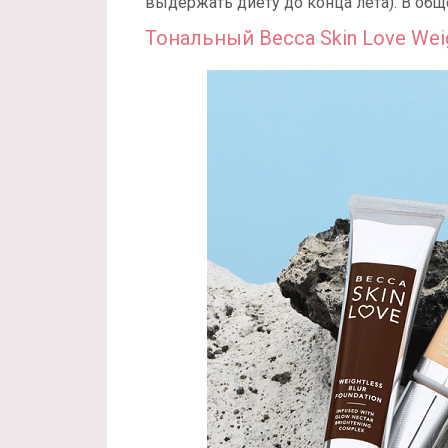
выдержать диету до конца лета). В об
Тональный Becca Skin Love Weigh