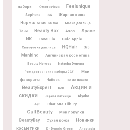
Feelunique
наборы
Omorovicza
Жирная кожа
Sephora
2/5
Нормальная кожа
Маска для лица
Beauty Box
Space
Asos
Тени
NK
LoveLula
Gold Apple
HQHair
3/5
Сыворотка для лица
Mankind
Английская косметика
Beauty Heroes
Natasha Denona
Мои
Рождественские наборы 2021
фавориты
Наборы
Ile de Beaute
Акции и
BeautyExpert
Ren
скидки
Alyaka
Черная пятница
4/5
Charlotte Tilbury
CultBeauty
Мои покупки
BeautyBay
Новинки
Сухая кожа
косметики
Dr Dennis Gross
Anastasia