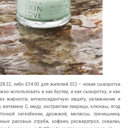
28.22, либо £34.00 для жителей ЕС) – новая сыворотка
но использовать и как бустер, и как сыворотку, и как
з жирности, антиоксидантную защиту, увлажнение и
, витамину С, меду, экстрактам лакрицы, клюквы, ягод
сточной сигезбекии, дрожжей, мелассы, гречишника,
нные рисовые отруби, кофеин, ресвератрол, сквалан,