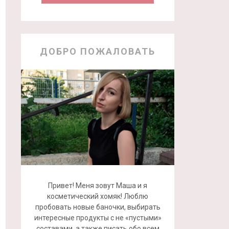
ДОБРО ПОЖАЛОВАТЬ
Привет! Меня зовут Маша и я
косметический хомяк! Люблю
пробовать новые баночки, выбирать
интересные продукты с не «пустыми»
составами, а также писать обо всем