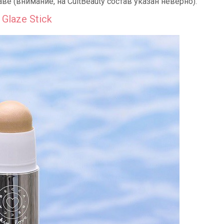
е (внимание, на CultBeauty состав указан неверно).
Glaze Stick