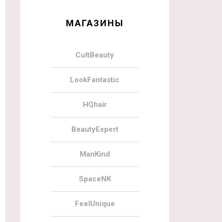
МАГАЗИНЫ
CultBeauty
LookFantastic
HQhair
BeautyExpert
ManKind
SpaceNK
FeelUnique