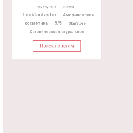
Elemis
Beverly Hills
Lookfantastic
Американская
5/5
косметика
SkinStore
Органическое\натуральное
Поиск по тегам