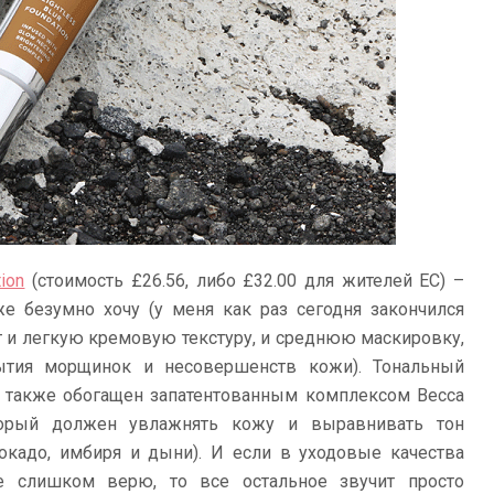
ion
(стоимость £26.56, либо £32.00 для жителей ЕС) –
е безумно хочу (у меня как раз сегодня закончился
ают и легкую кремовую текстуру, и среднюю маскировку,
ытия морщинок и несовершенств кожи). Тональный
й также обогащен запатентованным комплексом Becca
который должен увлажнять кожу и выравнивать тон
вокадо, имбиря и дыни). И если в уходовые качества
не слишком верю, то все остальное звучит просто