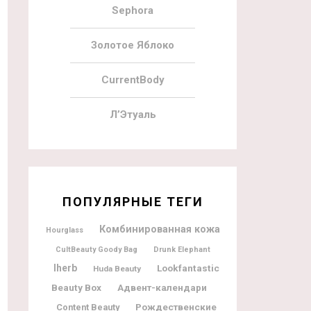
Sephora
Золотое Яблоко
CurrentBody
Л’Этуаль
ПОПУЛЯРНЫЕ ТЕГИ
Комбинированная кожа
Hourglass
CultBeauty Goody Bag
Drunk Elephant
Iherb
Lookfantastic
Huda Beauty
Beauty Box
Адвент-календари
Рождественские
Content Beauty