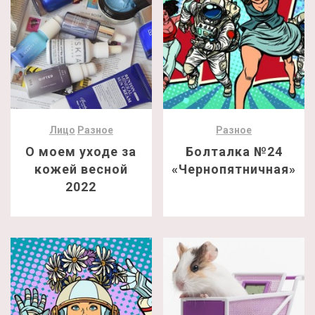
Лицо
Разное
Разное
О моем уходе за
Болталка №24
кожей весной
«Чернопятничная»
2022