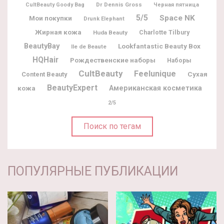
Dr Dennis Gross
CultBeauty Goody Bag
Черная пятница
5/5
Space NK
Мои покупки
Drunk Elephant
Жирная кожа
Charlotte Tilbury
Huda Beauty
BeautyBay
Lookfantastic Beauty Box
Ile de Beaute
HQHair
Рождественские наборы
Наборы
CultBeauty
Feelunique
Content Beauty
Сухая
BeautyExpert
Американская косметика
кожа
2/5
Поиск по тегам
ПОПУЛЯРНЫЕ ПУБЛИКАЦИИ