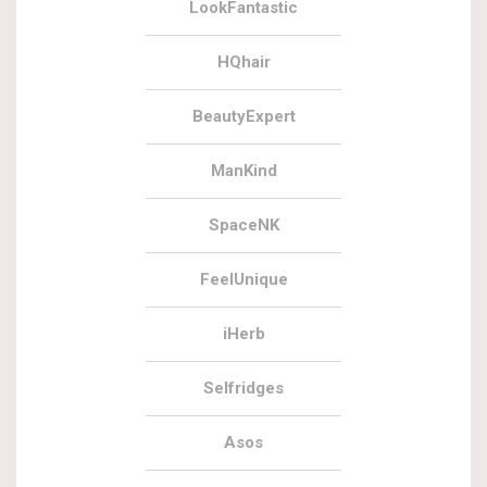
LookFantastic
HQhair
BeautyExpert
ManKind
SpaceNK
FeelUnique
iHerb
Selfridges
Asos