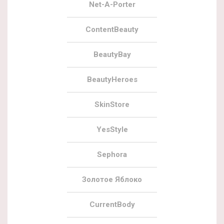
Net-A-Porter
ContentBeauty
BeautyBay
BeautyHeroes
SkinStore
YesStyle
Sephora
Золотое Яблоко
CurrentBody