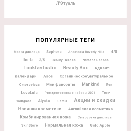
Л’Этуаль
ПОПУЛЯРНЫЕ ТЕГИ
Sephora
4/5
Маска для лица
Anastasia Beverly Hills
Iherb
3/5
Beauty Heroes
Natasha Denona
Lookfantastic
Beauty Box
Адвент-
календари
Asos
Органическое\натуральное
Мои фавориты
Mankind
Omorovicza
Ren
LoveLula
Тени
Рождественские наборы 2021
Акции и скидки
Alyaka
Elemis
Hourglass
Новинки косметики
Английская косметика
Комбинированная кожа
Сыворотка для лица
Нормальная кожа
Gold Apple
SkinStore