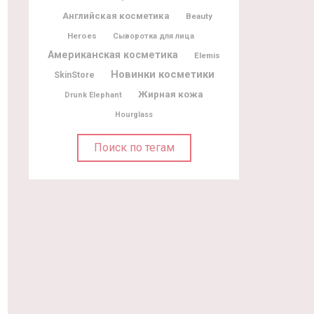
Английская косметика
Beauty
Heroes
Сыворотка для лица
Американская косметика
Elemis
Новинки косметики
SkinStore
Жирная кожа
Drunk Elephant
Hourglass
Поиск по тегам