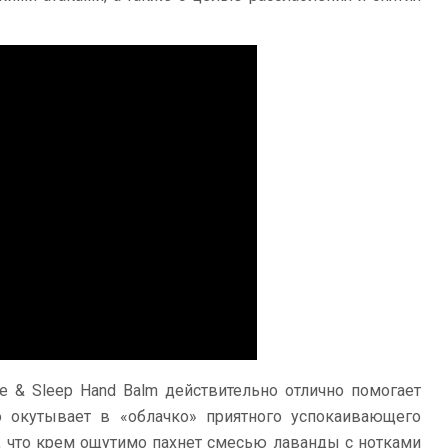
he & Sleep Hand Balm действительно отлично помогает
во окутывает в «облачко» приятного успокаивающего
а, что крем ощутимо пахнет смесью лаванды с нотками