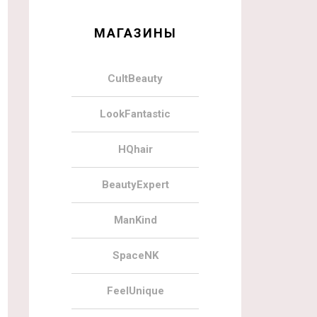
МАГАЗИНЫ
CultBeauty
LookFantastic
HQhair
BeautyExpert
ManKind
SpaceNK
FeelUnique