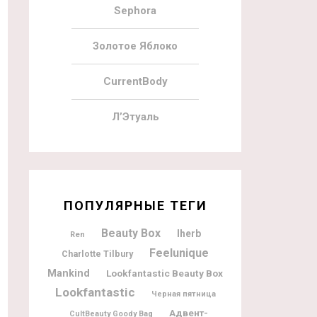
Sephora
Золотое Яблоко
CurrentBody
Л’Этуаль
ПОПУЛЯРНЫЕ ТЕГИ
Beauty Box
Iherb
Ren
Feelunique
Charlotte Tilbury
Mankind
Lookfantastic Beauty Box
Lookfantastic
Черная пятница
Адвент-
CultBeauty Goody Bag