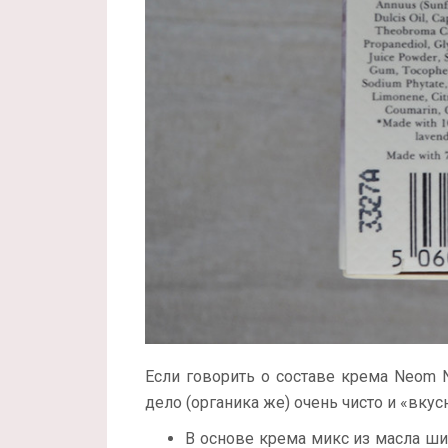
Если говорить о составе крема Neom Nou
дело (органика же) очень чисто и «вкус
В основе крема микс из масла ши