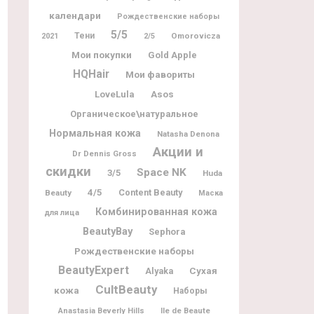
календари
Рождественские наборы
5/5
Тени
Omorovicza
2021
2/5
Мои покупки
Gold Apple
HQHair
Мои фавориты
LoveLula
Asos
Органическое\натуральное
Нормальная кожа
Natasha Denona
Акции и
Dr Dennis Gross
скидки
Space NK
3/5
Huda
4/5
Content Beauty
Beauty
Маска
Комбинированная кожа
для лица
BeautyBay
Sephora
Рождественские наборы
BeautyExpert
Alyaka
Сухая
CultBeauty
кожа
Наборы
Ile de Beaute
Anastasia Beverly Hills