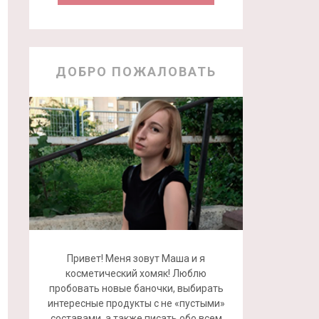
ДОБРО ПОЖАЛОВАТЬ
Привет! Меня зовут Маша и я
косметический хомяк! Люблю
пробовать новые баночки, выбирать
интересные продукты с не «пустыми»
составами, а также писать обо всем