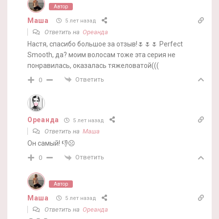
Автор
Маша
5 лет назад
Ответить на
Ореанда
Настя, спасибо большое за отзыв!🌷🌷🌷 Perfect
Smooth, да? моим волосам тоже эта серия не
понравилась, оказалась тяжеловатой(((
Ответить
0
Ореанда
5 лет назад
Ответить на
Маша
Он самый! 👎☹️
Ответить
0
Автор
Маша
5 лет назад
Ответить на
Ореанда