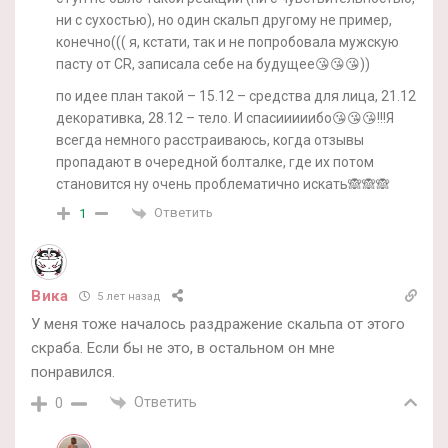
ни с сухостью), но один скальп другому не пример,
конечно((( я, кстати, так и не попробовала мужскую
пасту от CR, записала себе на будущее😘😘😘))
по идее план такой – 15.12 – средства для лица, 21.12
декоративка, 28.12 – тело. И спасииииибо😘😘😘!!!Я
всегда немного расстраиваюсь, когда отзывы
пропадают в очередной болталке, где их потом
становится ну очень проблематично искать🙈🙈🙈
Ответить
1
Вика
5 лет назад
У меня тоже началось раздражение скальпа от этого
скраба. Если бы не это, в остальном он мне
понравился.
Ответить
0