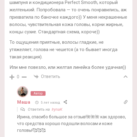
шампуня и кондиционера Perfect Smooth, который
желтенький. Попробовала — то очень понравились, аж
прихватила по баночке каждого)) У меня некрашенные
волосы, чувствительная кожа головы, корни жирные,
концы сухие. Стандартная схема, короче))
То ощущения приятные, волосы гладкие, не
утяжеляет, голова не чешется (а то бывает иногда
такая реакция).
Или мне повезло, или желтая линейка более удачная))
Ответить
0
Автор
Маша
5 лет назад
Ответить на
IrynaK
Ирина, спасибо большое за отзыв!🌺🌺🌺 как здорово,
что средства хорошо подошли волосам и коже
головы!🥰🥰🥰