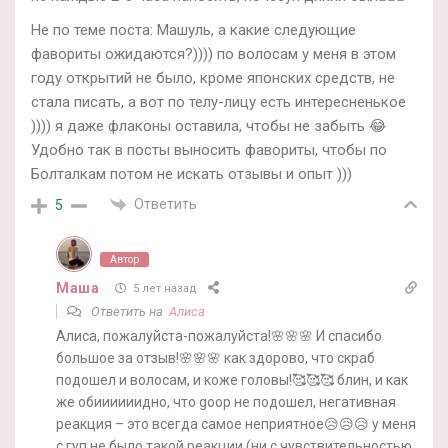
Не по теме поста: Машуль, а какие следующие
фавориты ожидаются?)))) по волосам у меня в этом
году открытий не было, кроме японских средств, не
стала писать, а вот по телу-лицу есть интересненькое
)))) я даже флаконы оставила, чтобы не забыть 😂
Удобно так в посты выносить фавориты, чтобы по
Болталкам потом не искать отзывы и опыт )))
Ответить
5
Автор
Маша
5 лет назад
Ответить на
Алиса
Алиса, пожалуйста-пожалуйста!🌸🌸🌸 И спасибо
большое за отзыв!🌸🌸🌸 как здорово, что скраб
подошел и волосам, и коже головы!🥰🥰🥰 блин, и как
же обиииииидно, что goop не подошел, негативная
реакция – это всегда самое неприятное😥😥😥 у меня
с гуп не было такой реакции (ни с чувствительностью,