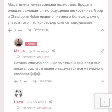
Маша, впечатления совпали полностью. Вроде и
очищает, смывается, но ощущения легкости нет. Goop
и Christophe Robin нравятся намного больше. даже с
учетом того, что кристофер слегка подсушивает
Ответить
0
Автор
Маша
5 лет назад
Ответить на
Ната
Наташа, спасибо большое за отзыв!🌻🌻🌻 вот и мне
показалось, что в плане очищения он все же немного
слабоват😞😞😞
Ответить
1
↓
Ната
5 лет назад
Ответить на
Маша