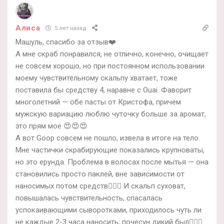
Алиса
5 лет назад
Машуль, спасибо за отзыв❤️
А мне скраб понравился, не отлично, конечно, очищает
не совсем хорошо, но при постоянном использовании
моему чувствительному скальпу хватает, тоже
поставила бы средству 4, наравне с Ouai. Фаворит
многолетний — обе пасты от Кристофа, причём
мужскую вариацию люблю чуточку больше за аромат,
это прям мое 😍😍😍
А вот Goop совсем не пошло, извела в итоге на тело.
Мне частички скрабирующие показались крупноваты,
но это ерунда. Проблема в волосах после мытья — она
становились просто паклей, вне зависимости от
наносимых потом средств🤷🏼‍♀️ И скальп суховат,
повышалась чувствительность, спасалась
успокаивающими сыворотками, приходилось чуть ли
не каждые 2-3 часа наносить, почесун дикий был🤷🏼‍♀️