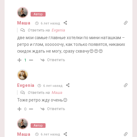
Автор
Маша
6 лет назад
Ответить на
Evgenia
две мои самые главные хотелки по мини наташкам –
ретро и глэм, хооооочу, как только появятся, никаких
скидок ждать не могу, сразу схвачу😍😍😍
Ответить
1
Evgenia
6 лет назад
Ответить на
Маша
Тоже ретро жду очень😊
Ответить
0
Автор
Маша
6 лет назад