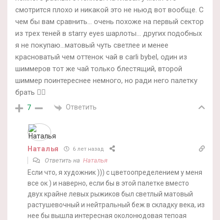
смотрится плохо и никакой это не ньюд вот вообще. С
чем бы вам сравнить… очень похоже на первый сектор
из трех теней в starry eyes шарлоты… других подобных
я не покупаю…матовый чуть светлее и менее
красноватый чем оттенок чай в carli bybel, один из
шиммеров тот же чай только блестящий, второй
шиммер поинтереснее немного, но ради него палетку
брать 🤷‍♀️
Ответить
7
Наталья
6 лет назад
Ответить на
Наталья
Если что, я художник ))) с цветоопределением у меня
все ок ) и наверно, если бы в этой палетке вместо
двух крайне левых рыжиков был светлый матовый
растушевочный и нейтральный беж в складку века, из
нее бы вышла интересная околонюдовая тепоая