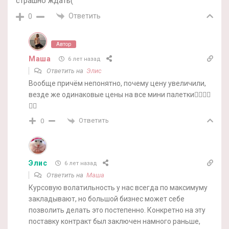
страшно ждать(
Ответить
0
Автор
Маша
6 лет назад
Ответить на
Элис
Вообще причём непонятно, почему цену увеличили,
везде же одинаковые цены на все мини палетки🤷‍♀️🤷‍♀️
🤷‍♀️
Ответить
0
Элис
6 лет назад
Ответить на
Маша
Курсовую волатильность у нас всегда по максимуму
закладывают, но большой бизнес может себе
позволить делать это постепенно. Конкретно на эту
поставку контракт был заключен намного раньше,