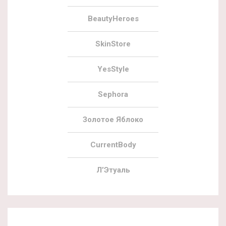
BeautyHeroes
SkinStore
YesStyle
Sephora
Золотое Яблоко
CurrentBody
Л’Этуаль