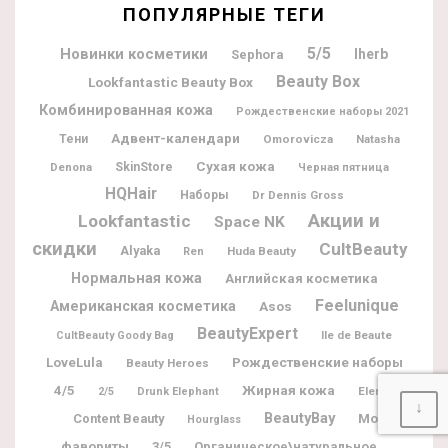
ПОПУЛЯРНЫЕ ТЕГИ
5/5
Новинки косметики
Iherb
Sephora
Beauty Box
Lookfantastic Beauty Box
Комбинированная кожа
Рождественские наборы 2021
Адвент-календари
Тени
Omorovicza
Natasha
Сухая кожа
Denona
SkinStore
Черная пятница
HQHair
Наборы
Dr Dennis Gross
Акции и
Lookfantastic
Space NK
скидки
CultBeauty
Alyaka
Huda Beauty
Ren
Нормальная кожа
Английская косметика
Feelunique
Американская косметика
Asos
BeautyExpert
Ile de Beaute
CultBeauty Goody Bag
Рождественские наборы
LoveLula
Beauty Heroes
Жирная кожа
4/5
Elemis
2/5
Drunk Elephant
↓
BeautyBay
Мои
Content Beauty
Hourglass
фавориты
3/5
Органическое\натуральное