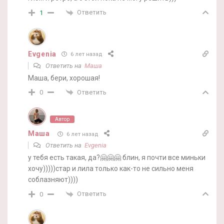
Ответить
1
Evgenia
6 лет назад
Ответить на
Маша
Маша, бери, хорошая!
Ответить
0
Автор
Маша
6 лет назад
Ответить на
Evgenia
у тебя есть такая, да?🤗🤗🤗 блин, я почти все миньки
хочу)))))стар и лила только как-то не сильно меня
соблазняют))))
Ответить
0