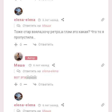
elena-elena
6 лет назад
Ответить на
Маша
Тоже стар взяла,хочу ретро,а глэм это какая? Что то я
пропустила…
Ответить
0
Автор
Маша
6 лет назад
Ответить на
elena-elena
вот эта
🤗🤗🤗
Ответить
0
elena-elena
6 лет назад
Ответить на
Маша