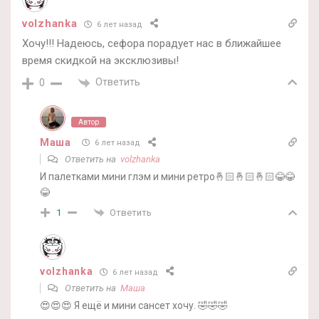
volzhanka
6 лет назад
Хочу!!! Надеюсь, сефора порадует нас в ближайшее
время скидкой на эксклюзивы!
Ответить
0
Автор
Маша
6 лет назад
Ответить на
volzhanka
И палетками мини глэм и мини ретро🤞🏻🤞🏻🤞🏻😂😂
😂
Ответить
1
volzhanka
6 лет назад
Ответить на
Маша
😍😍😍 Я ещё и мини сансет хочу. 🤣🤣🤣