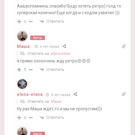
Ааа,вспомнила, спасибо! Буду хотеть ретро) голд то
суперская конечно! Ещё когда и с кодом ухватил )))
Ответить
0
Автор
Маша
6 лет назад
Ответить на
elena-elena
я прямо ооооочень жду ретро😍😍😍
Ответить
1
elena-elena
6 лет назад
Ответить на
Маша
Ну раз Маша ждёт,то и мы не пропустим)))
Ответить
0
Автор