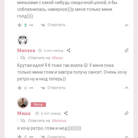
миньками с какой-нибудь скидочной ценой, я бы
соблазнилась, наверное)))у меня только мини
голд))))
Ответить
3
Милена
6 лет назад
Ответить на
Маша
Крутая идея! Я б тоже так взяла 😛 У меня пока
только мини глэм и завтра получу сансет. Очень хочу
ретро ну и нюд теперь))
Ответить
0
Автор
Маша
6 лет назад
Ответить на
Милена
я хочу ретро, глэм и нюд)))))))))
Ответить
0