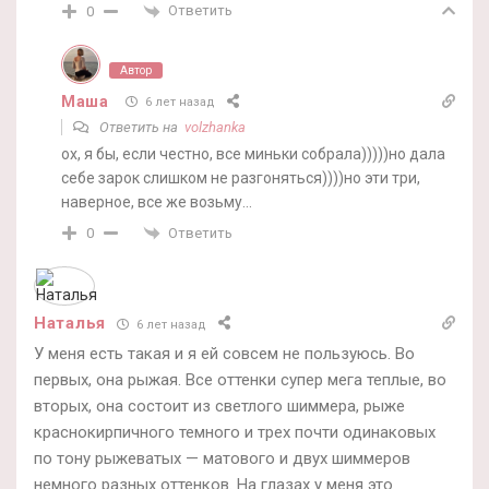
Ответить
0
Автор
Маша
6 лет назад
Ответить на
volzhanka
ох, я бы, если честно, все миньки собрала)))))но дала
себе зарок слишком не разгоняться))))но эти три,
наверное, все же возьму…
Ответить
0
Наталья
6 лет назад
У меня есть такая и я ей совсем не пользуюсь. Во
первых, она рыжая. Все оттенки супер мега теплые, во
вторых, она состоит из светлого шиммера, рыже
краснокирпичного темного и трех почти одинаковых
по тону рыжеватых — матового и двух шиммеров
немного разных оттенков. На глазах у меня это