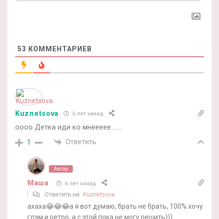
53
КОММЕНТАРИЕВ
Kuznetsova
6 лет назад
оооо Детка иди ко мнеееее……..
Ответить
1
Автор
Маша
6 лет назад
Ответить на
Kuznetsova
ахаха😂😂😂а я вот думаю, брать не брать, 100% хочу
глэм и ретро, а с этой пока не могу решить)))