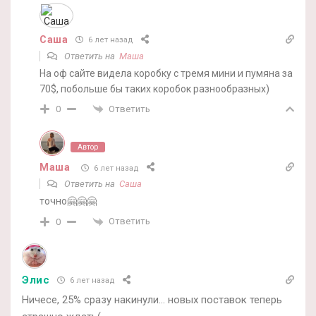
Саша
6 лет назад
Ответить на
Маша
На оф сайте видела коробку с тремя мини и пумяна за
70$, побольше бы таких коробок разнообразных)
Ответить
0
Автор
Маша
6 лет назад
Ответить на
Саша
точно🤗🤗🤗
Ответить
0
Элис
6 лет назад
Ничесе, 25% сразу накинули… новых поставок теперь