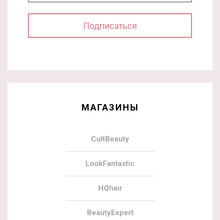
МАГАЗИНЫ
CultBeauty
LookFantastic
HQhair
BeautyExpert