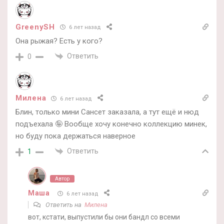
GreenySH
6 лет назад
Она рыжая? Есть у кого?
Ответить
0
Милена
6 лет назад
Блин, только мини Сансет заказала, а тут ещё и нюд
подъехала 🤪 Вообще хочу конечно коллекцию минек,
но буду пока держаться наверное
Ответить
1
Автор
Маша
6 лет назад
Ответить на
Милена
вот, кстати, выпустили бы они бандл со всеми