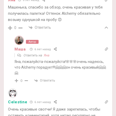
6 лет назад
Машенька, спасибо за обзор, очень красивая у тебя
получилась палетка! Оттенок Alchemy обязательно
возьму однушкой на пробу 😍
Ответить
0
Автор
Маша
6 лет назад
Ответить на
Яна
Яна, пожалуйста-пожалуйста!🌸🌸🌸очень надеюсь,
что Alchemy порадует!!!🤗🤗🤗он очень красивый🤗🤗
🤗
Ответить
0
Celestine
6 лет назад
Очень красивые свотчи! Я даже зарегилась, чтобы
оставить комментарий, хотя читаю регулярно не