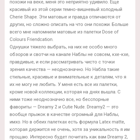
похожи на веке, меня это неприятно удивило. Еще
красивый из этой серии темно-вишневый холодный
Сherie Shape. Эти матовые и правда отличаются от
других, но сложно описать на что они похожи. Больше
всего мне напомнили матовые из палетки Dose of
Colours Friendcation.
Однушки тяжело выбрать, на них не особо много
обзоров и свотчи на канале Наблы не совсем, кхе-кхе,
правдивые, и если рассматривать чисто с точки
зрения качества — неоднозначно. Но Набла такие
стильные, красивые и внимательные к деталям, что я
их не могу не любить. У меня есть все их палетки,
кроме новой коллекции, которая на днях вышла. С
ними тоже неоднозначно все, но бесспорные
фавориты — Dreamy 2 и Сutie Nude. Dreamy2 — это
вообще прыжок в качестве огромный для Наблы,
имхо. Но в обеих палетках есть формула Latex matte,
которая держится не очень, хотя за уникальность я им
прощаю. Интересно будет почитать как вам Dreamy 2,