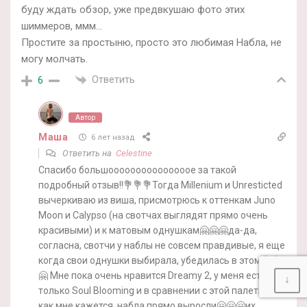
буду ждать обзор, уже предвкушаю фото этих
шиммеров, ммм…
Простите за простыню, просто это любимая Набла, не
могу молчать.
Ответить
6
Автор
Маша
6 лет назад
Ответить на
Celestine
Спасибо большооооооооооооооое за такой
подробный отзыв!!💐💐💐Тогда Millenium и Unresticted
вычеркиваю из виша, присмотрюсь к оттенкам Juno
Moon и Calypso (на свотчах выглядят прямо очень
красивыми) и к матовым однушкам🤗🤗🤗да-да,
согласна, свотчи у наблы не совсем правдивые, я еще
когда свои однушки выбирала, убедилась в этом🤗🤗
🤗 Мне пока очень нравится Dreamy 2, у меня есть
↓
только Soul Blooming и в сравнении с этой палеткой,
как мне кажется, набла прямо выросли🤗🤗🤗их