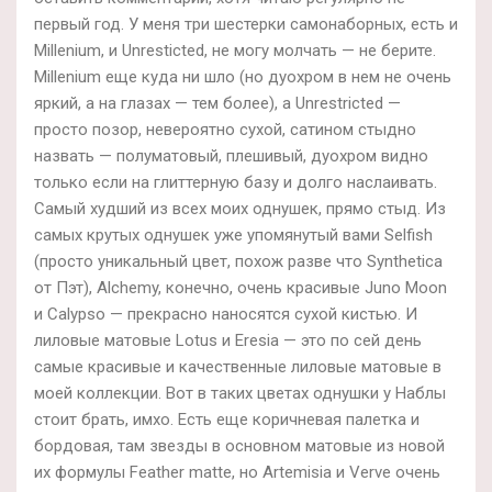
первый год. У меня три шестерки самонаборных, есть и
Millenium, и Unresticted, не могу молчать — не берите.
Millenium еще куда ни шло (но дуохром в нем не очень
яркий, а на глазах — тем более), а Unrestricted —
просто позор, невероятно сухой, сатином стыдно
назвать — полуматовый, плешивый, дуохром видно
только если на глиттерную базу и долго наслаивать.
Самый худший из всех моих однушек, прямо стыд. Из
самых крутых однушек уже упомянутый вами Selfish
(просто уникальный цвет, похож разве что Synthetica
от Пэт), Alchemy, конечно, очень красивые Juno Moon
и Calypso — прекрасно наносятся сухой кистью. И
лиловые матовые Lotus и Eresia — это по сей день
самые красивые и качественные лиловые матовые в
моей коллекции. Вот в таких цветах однушки у Наблы
стоит брать, имхо. Есть еще коричневая палетка и
бордовая, там звезды в основном матовые из новой
их формулы Feather matte, но Artemisia и Verve очень