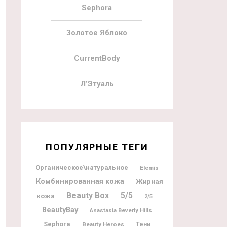
Sephora
Золотое Яблоко
CurrentBody
Л’Этуаль
ПОПУЛЯРНЫЕ ТЕГИ
Органическое\натуральное
Elemis
Комбинированная кожа
Жирная
Beauty Box
5/5
кожа
2/5
BeautyBay
Anastasia Beverly Hills
Sephora
Beauty Heroes
Тени