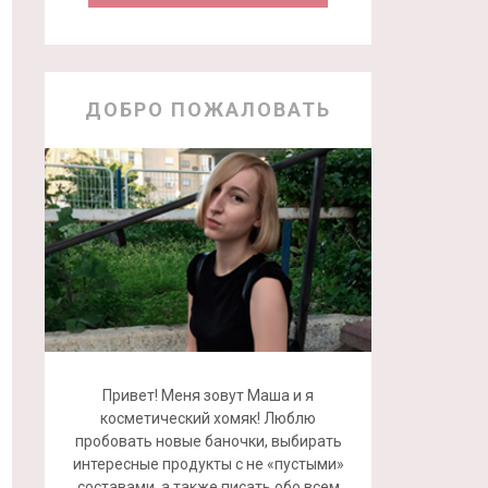
ДОБРО ПОЖАЛОВАТЬ
Привет! Меня зовут Маша и я
косметический хомяк! Люблю
пробовать новые баночки, выбирать
интересные продукты с не «пустыми»
составами, а также писать обо всем