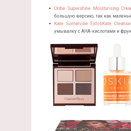
Oribe Supershine Moisturising Cre
большую версию, так как маленьк
Kate Somerville ExfoliKate Cleans
умывалку с AHA-кислотами и фру