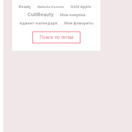
Beauty
Gold Apple
Natasha Denona
CultBeauty
Мои покупки
Адвент-календари
Мои фавориты
Поиск по тегам