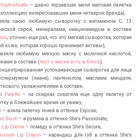
 Sophisticate
– давно терзавшая меня матовая палетка
ю коллекцию интересовавших меня четверок бренда);
яла свою любимую сыворотку с витамином С, 13
ческой серой, минералами, ниацинамидом в составе
есь
, уточню еще раз, что это мягкая сыворотка, которая
ой коже, которая хорошо принимает активы);
взяла любимую мягкую маску с молочной кислотой,
ами в составе (
пост о маске есть в блоге
);
онцентрированная успокаивающая сыворотка для лица
спермумом (лиана), пантенолом, маслами миндаля,
ткового, увлажнителями в составе;
 Palette
– на скидках схватила еще одну палетку от
летку в ближайшее время не увижу;
e
– взяла палетку теней в оттенке Expose;
et Blush
– и румяна в оттенке She’s Passionate;
y Lip Crème
– помаду в оттенке She’s Secure;
cision Lip Crayon
– карандаш для губ в оттенке She’s