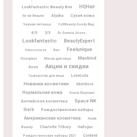
HQHair
Lookfantastic Beauty Box
Alyaka
Сухая кожа
Ile de Beaute
Черная пятница
CultBeauty Goody Bag
4/5
3/5
Dr Dennis Gross
Lookfantastic
BeautyExpert
Feelunique
Omorovicza
Ren
Mankind
Hourglass
Маска для лица
Акции и скидки
Asos
LoveLula
Сыворотка для лица
Новинки косметики
SkinStore
Нормальная кожа
Drunk Elephant
Space NK
Английская косметика
Iherb
Рождественские наборы
Американская косметика
Huda
Charlotte Tilbury
Beauty
Наборы
Content
Рождественские наборы 2021