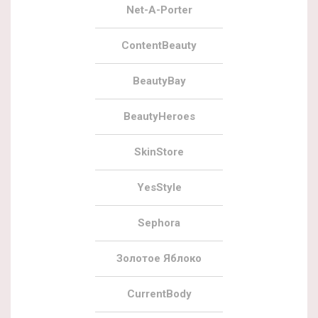
Net-A-Porter
ContentBeauty
BeautyBay
BeautyHeroes
SkinStore
YesStyle
Sephora
Золотое Яблоко
CurrentBody