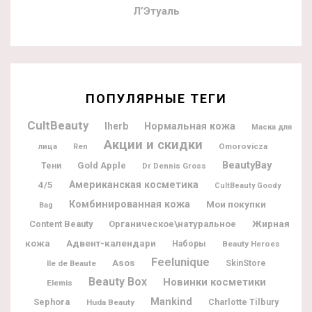
Л’Этуаль
ПОПУЛЯРНЫЕ ТЕГИ
CultBeauty
Iherb
Нормальная кожа
Маска для
Акции и скидки
Omorovicza
лица
Ren
BeautyBay
Gold Apple
Тени
Dr Dennis Gross
Американская косметика
4/5
CultBeauty Goody
Комбинированная кожа
Мои покупки
Bag
Жирная
Content Beauty
Органическое\натуральное
кожа
Адвент-календари
Наборы
Beauty Heroes
Feelunique
Asos
Ile de Beaute
SkinStore
Beauty Box
Новинки косметики
Elemis
Mankind
Sephora
Charlotte Tilbury
Huda Beauty