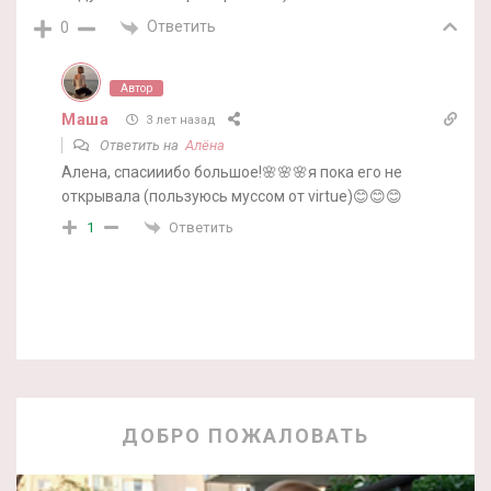
Ответить
0
Автор
Маша
3 лет назад
Ответить на
Алёна
Алена, спасииибо большое!🌸🌸🌸я пока его не
открывала (пользуюсь муссом от virtue)😊😊😊
Ответить
1
ДОБРО ПОЖАЛОВАТЬ