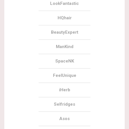
LookFantastic
HQhair
BeautyExpert
ManKind
SpaceNK
FeelUnique
iHerb
Selfridges
Asos