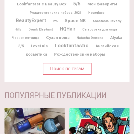
5/5
Lookfantastic Beauty Box
Мои фавориты
Рождественские наборы 2021
Hourglass
BeautyExpert
Space NK
2/5
Anastasia Beverly
HQHair
Hills
Drunk Elephant
Сыворотка для лица
Сухая кожа
Alyaka
Natasha Denona
Черная пятница
Lookfantastic
3/5
LoveLula
Английская
Рождественские наборы
косметика
Поиск по тегам
ПОПУЛЯРНЫЕ ПУБЛИКАЦИИ