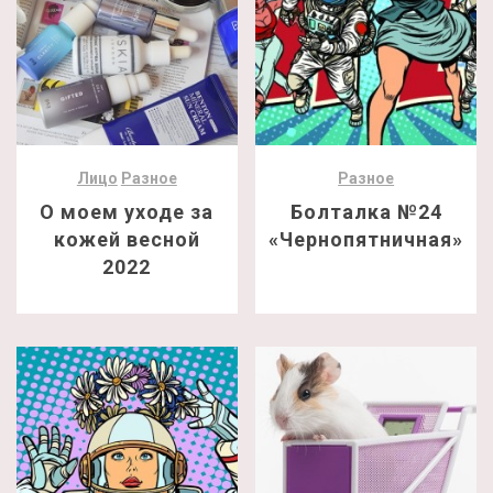
Лицо
Разное
Разное
О моем уходе за
Болталка №24
кожей весной
«Чернопятничная»
2022