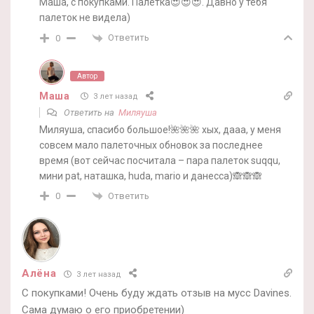
Маша, с покупками. Палетка😍😍😍. Давно у тебя
палеток не видела)
Ответить
0
Автор
Маша
3 лет назад
Ответить на
Миляуша
Миляуша, спасибо большое!🌺🌺🌺 хых, дааа, у меня
совсем мало палеточных обновок за последнее
время (вот сейчас посчитала – пара палеток suqqu,
мини pat, наташка, huda, mario и данесса)🙈🙈🙈
Ответить
0
Алёна
3 лет назад
С покупками! Очень буду ждать отзыв на мусс Davines.
Сама думаю о его приобретении)