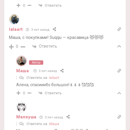
Ответить
0
lalaart
3 лет назад
Маша, с покупками! Suqqu — красавица 😻😻😻
Ответить
0
Автор
Маша
3 лет назад
Ответить на
lalaart
Алена, спасииибо большое!🌷🌷🌷🥰🥰🥰
Ответить
0
Миляуша
3 лет назад
Ответить на
Маша