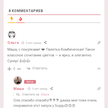
8
КОММЕНТАРИЕВ
Ольга
3 лет назад
Маша, с покупками! ❤️ Палетка бомбическая! Такое
классное сочетание цветов — и ярко, и элегантно.
Супер! 👍👍👍
Ответить
0
Автор
Маша
3 лет назад
Ответить на
Ольга
Оля, спасибо-спасибо!💐💐💐 даааа, мне тоже очень
понравился этот запуск у Suqqu😍😍😍