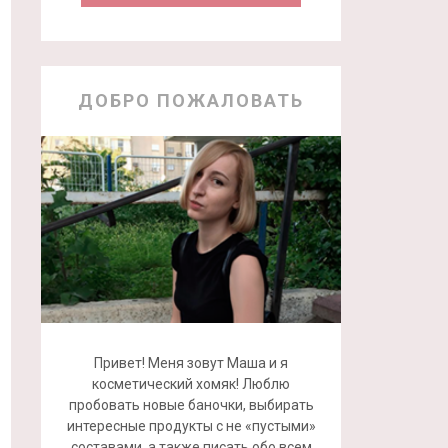
ДОБРО ПОЖАЛОВАТЬ
Привет! Меня зовут Маша и я
косметический хомяк! Люблю
пробовать новые баночки, выбирать
интересные продукты с не «пустыми»
составами, а также писать обо всем