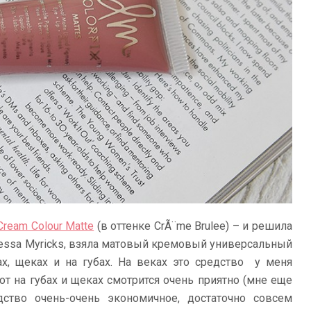
Cream Colour Matte
(в оттенке CrÃ¨me Brulee) – и решила
essa Myricks, взяла матовый кремовый универсальный
х, щеках и на губах. На веках это средство у меня
от на губах и щеках смотрится очень приятно (мне еще
дство очень-очень экономичное, достаточно совсем