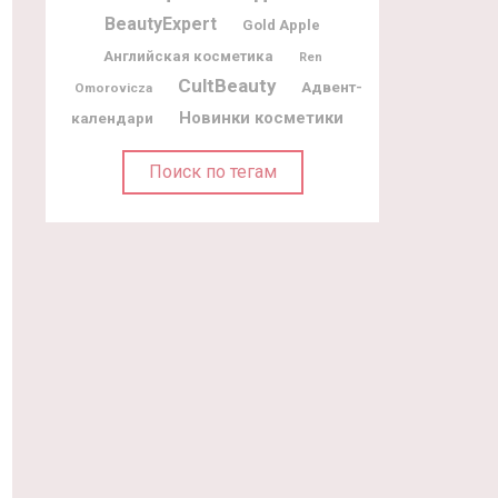
BeautyExpert
Gold Apple
Английская косметика
Ren
CultBeauty
Адвент-
Omorovicza
Новинки косметики
календари
Поиск по тегам