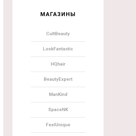
МАГАЗИНЫ
CultBeauty
LookFantastic
HQhair
BeautyExpert
ManKind
SpaceNK
FeelUnique