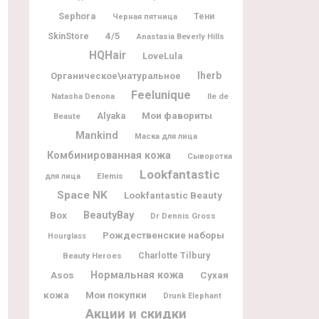
Sephora
Тени
Черная пятница
4/5
SkinStore
Anastasia Beverly Hills
HQHair
LoveLula
Iherb
Органическое\натуральное
Feelunique
Natasha Denona
Ile de
Мои фавориты
Alyaka
Beaute
Mankind
Маска для лица
Комбинированная кожа
Сыворотка
Lookfantastic
Elemis
для лица
Space NK
Lookfantastic Beauty
BeautyBay
Box
Dr Dennis Gross
Рождественские наборы
Hourglass
Charlotte Tilbury
Beauty Heroes
Нормальная кожа
Asos
Сухая
Мои покупки
кожа
Drunk Elephant
Акции и скидки