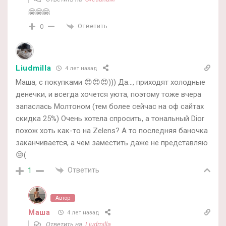
🤗🤗🤗
Ответить
0
Liudmilla
4 лет назад
Маша, с покупками 😍😍😍))) Да…, приходят холодные
денечки, и всегда хочется уюта, поэтому тоже вчера
запаслась Молтоном (тем более сейчас на оф сайтах
скидка 25%) Очень хотела спросить, а тональный Dior
похож хоть как-то на Zelens? А то последняя баночка
заканчивается, а чем заместить даже не представляю
😒(
Ответить
1
Автор
Маша
4 лет назад
Ответить на
Liudmilla