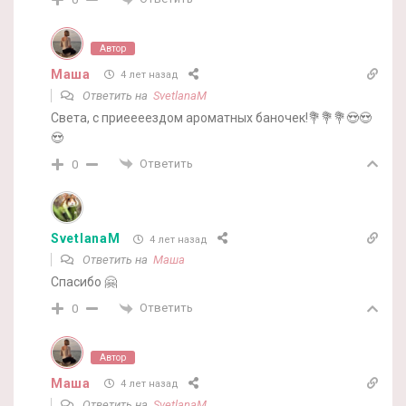
Автор
Маша
4 лет назад
Ответить на
SvetlanaM
Света, с приеееездом ароматных баночек!💐💐💐😍😍
😍
Ответить
0
SvetlanaM
4 лет назад
Ответить на
Маша
Спасибо 🤗
Ответить
0
Автор
Маша
4 лет назад
Ответить на
SvetlanaM