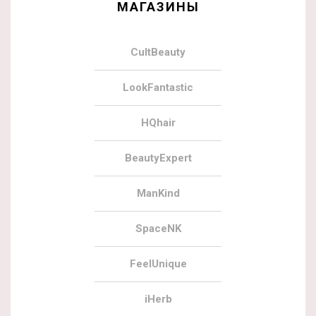
МАГАЗИНЫ
CultBeauty
LookFantastic
HQhair
BeautyExpert
ManKind
SpaceNK
FeelUnique
iHerb