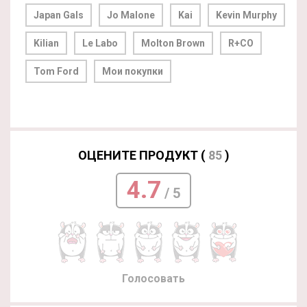
Japan Gals
Jo Malone
Kai
Kevin Murphy
Kilian
Le Labo
Molton Brown
R+CO
Tom Ford
Мои покупки
ОЦЕНИТЕ ПРОДУКТ (
85
)
4.7
/ 5
Голосовать