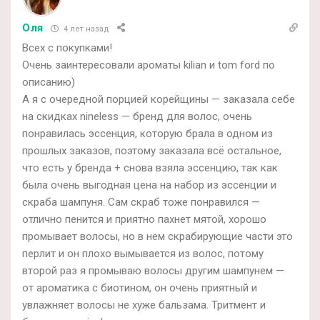
Оля
4 лет назад
Всех с покупками!
Очень заинтересовали ароматы kilian и tom ford по
описанию)
А я с очередной порцией корейщины — заказала себе
на скидках nineless — бренд для волос, очень
понравилась эссенция, которую брала в одном из
прошлых заказов, поэтому заказала всё остальное,
что есть у бренда + снова взяла эссенцию, так как
была очень выгодная цена на набор из эссенции и
скраба шампуня. Сам скраб тоже понравился —
отлично пенится и приятно пахнет мятой, хорошо
промывает волосы, но в нем скрабирующие части это
перлит и он плохо вымывается из волос, потому
второй раз я промываю волосы другим шампунем —
от ароматика с биотином, он очень приятный и
увлажняет волосы не хуже бальзама. Тритмент и