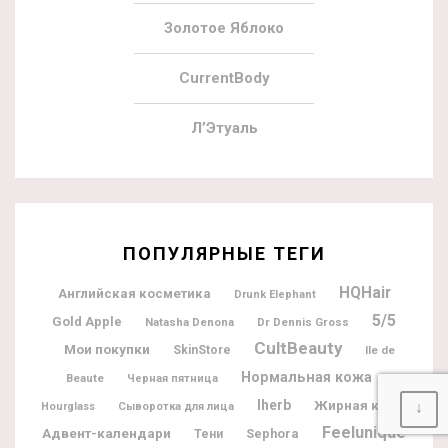
Золотое Яблоко
CurrentBody
Л’Этуаль
ПОПУЛЯРНЫЕ ТЕГИ
HQHair
Английская косметика
Drunk Elephant
5/5
Gold Apple
Natasha Denona
Dr Dennis Gross
CultBeauty
Мои покупки
SkinStore
Ile de
Нормальная кожа
Beaute
Черная пятница
Iherb
Жирная кожа
↓
Hourglass
Сыворотка для лица
Feelunique
Адвент-календари
Sephora
Тени