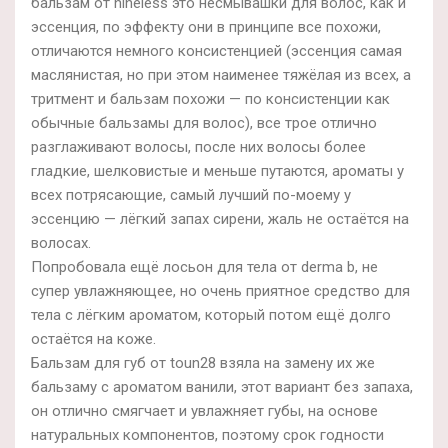
бальзам от nineless это несмывашки для волос, как и
эссенция, по эффекту они в принципе все похожи,
отличаются немного консистенцией (эссенция самая
маслянистая, но при этом наименее тяжёлая из всех, а
тритмент и бальзам похожи — по консистенции как
обычные бальзамы для волос), все трое отлично
разглаживают волосы, после них волосы более
гладкие, шелковистые и меньше путаются, ароматы у
всех потрясающие, самый лучший по-моему у
эссенцию — лёгкий запах сирени, жаль не остаётся на
волосах.
Попробовала ещё лосьон для тела от derma b, не
супер увлажняющее, но очень приятное средство для
тела с лёгким ароматом, который потом ещё долго
остаётся на коже.
Бальзам для губ от toun28 взяла на замену их же
бальзаму с ароматом ванили, этот вариант без запаха,
он отлично смягчает и увлажняет губы, на основе
натуральных компонентов, поэтому срок годности