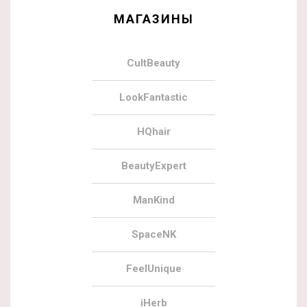
МАГАЗИНЫ
CultBeauty
LookFantastic
HQhair
BeautyExpert
ManKind
SpaceNK
FeelUnique
iHerb