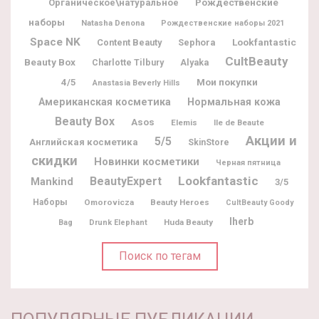
Рождественские
Органическое\натуральное
наборы
Natasha Denona
Рождественские наборы 2021
Space NK
Lookfantastic
Content Beauty
Sephora
CultBeauty
Beauty Box
Charlotte Tilbury
Alyaka
Мои покупки
4/5
Anastasia Beverly Hills
Американская косметика
Нормальная кожа
Beauty Box
Asos
Elemis
Ile de Beaute
Акции и
5/5
Английская косметика
SkinStore
скидки
Новинки косметики
Черная пятница
Lookfantastic
BeautyExpert
Mankind
3/5
Наборы
Omorovicza
Beauty Heroes
CultBeauty Goody
Iherb
Huda Beauty
Bag
Drunk Elephant
Поиск по тегам