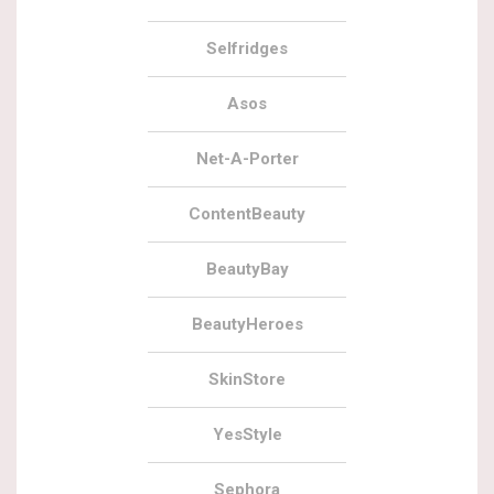
Selfridges
Asos
Net-A-Porter
ContentBeauty
BeautyBay
BeautyHeroes
SkinStore
YesStyle
Sephora