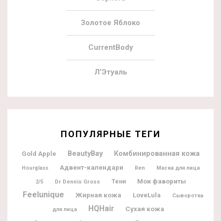
Золотое Яблоко
CurrentBody
Л’Этуаль
ПОПУЛЯРНЫЕ ТЕГИ
BeautyBay
Комбинированная кожа
Gold Apple
Адвент-календари
Hourglass
Ren
Маска для лица
Мои фавориты
Dr Dennis Gross
Тени
2/5
Feelunique
Жирная кожа
LoveLula
Сыворотка
HQHair
Сухая кожа
для лица