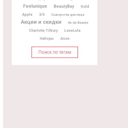
Feelunique
BeautyBay
Gold
Apple
3/5
Сыворотка для лица
Акции и скидки
Ile de Beaute
Charlotte Tilbury
LoveLula
Asos
Наборы
Поиск по тегам