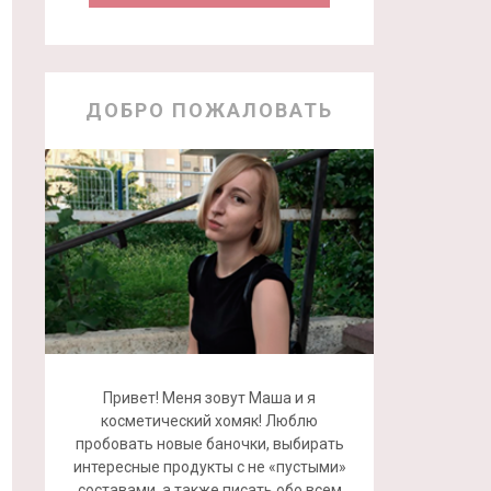
ДОБРО ПОЖАЛОВАТЬ
Привет! Меня зовут Маша и я
косметический хомяк! Люблю
пробовать новые баночки, выбирать
интересные продукты с не «пустыми»
составами, а также писать обо всем