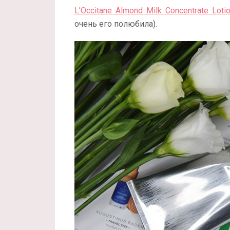
L’Occitane Almond Milk Concentrate Loti
очень его полюбила).