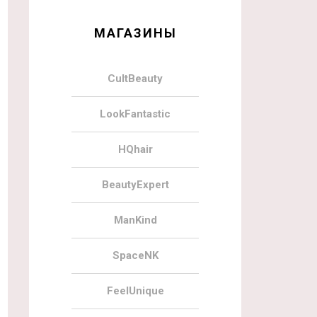
МАГАЗИНЫ
CultBeauty
LookFantastic
HQhair
BeautyExpert
ManKind
SpaceNK
FeelUnique