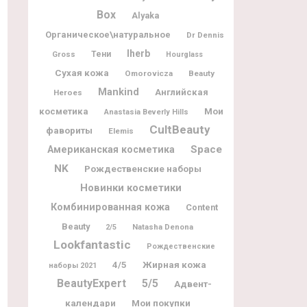
Box
Alyaka
Органическое\натуральное
Dr Dennis
Iherb
Gross
Тени
Hourglass
Сухая кожа
Omorovicza
Beauty
Mankind
Английская
Heroes
Мои
косметика
Anastasia Beverly Hills
CultBeauty
фавориты
Elemis
Space
Американская косметика
NK
Рождественские наборы
Новинки косметики
Комбинированная кожа
Content
Beauty
Natasha Denona
2/5
Lookfantastic
Рождественские
Жирная кожа
4/5
наборы 2021
BeautyExpert
5/5
Адвент-
календари
Мои покупки