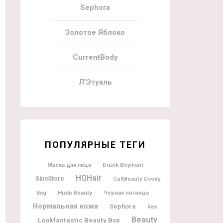
Sephora
Золотое Яблоко
CurrentBody
Л’Этуаль
ПОПУЛЯРНЫЕ ТЕГИ
Маска для лица
Drunk Elephant
HQHair
SkinStore
CultBeauty Goody
Huda Beauty
Bag
Черная пятница
Нормальная кожа
Sephora
Ren
Beauty
Lookfantastic Beauty Box