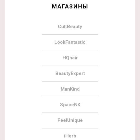
МАГАЗИНЫ
CultBeauty
LookFantastic
HQhair
BeautyExpert
ManKind
SpaceNK
FeelUnique
iHerb