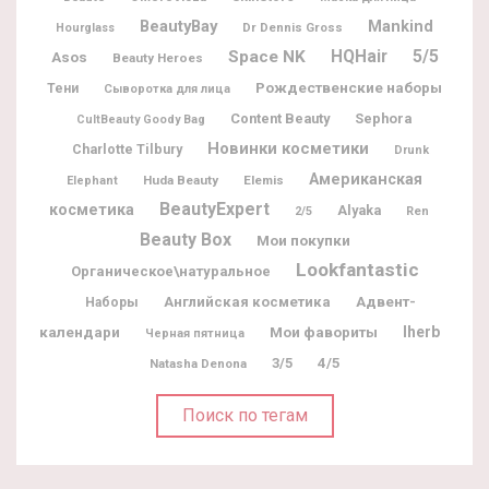
BeautyBay
Mankind
Dr Dennis Gross
Hourglass
5/5
Space NK
HQHair
Asos
Beauty Heroes
Рождественские наборы
Тени
Сыворотка для лица
Content Beauty
Sephora
CultBeauty Goody Bag
Новинки косметики
Charlotte Tilbury
Drunk
Американская
Huda Beauty
Elemis
Elephant
BeautyExpert
косметика
Alyaka
2/5
Ren
Beauty Box
Мои покупки
Lookfantastic
Органическое\натуральное
Адвент-
Английская косметика
Наборы
календари
Мои фавориты
Iherb
Черная пятница
3/5
4/5
Natasha Denona
Поиск по тегам