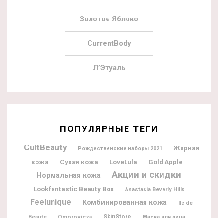
Золотое Яблоко
CurrentBody
Л’Этуаль
ПОПУЛЯРНЫЕ ТЕГИ
CultBeauty
Жирная
Рождественские наборы 2021
кожа
Сухая кожа
LoveLula
Gold Apple
Акции и скидки
Нормальная кожа
Lookfantastic Beauty Box
Anastasia Beverly Hills
Feelunique
Комбинированная кожа
Ile de
Beaute
Omorovicza
SkinStore
Маска для лица