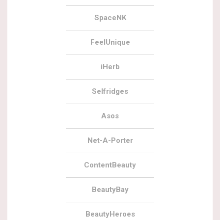
SpaceNK
FeelUnique
iHerb
Selfridges
Asos
Net-A-Porter
ContentBeauty
BeautyBay
BeautyHeroes