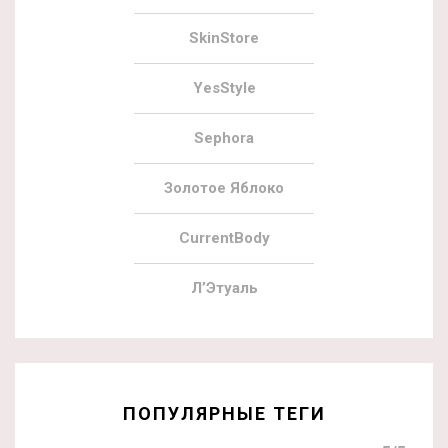
SkinStore
YesStyle
Sephora
Золотое Яблоко
CurrentBody
Л’Этуаль
ПОПУЛЯРНЫЕ ТЕГИ