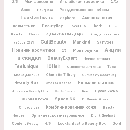
5/5
Мои фавориты
3/5
Английская косметика
Рождественские наборы
Asos
Hourglass
Lookfantastic
Американская
Sephora
BeautyBay
косметика
Iherb
LoveLula
Huda
Адвент-календари
Beauty
Elemis
Рождественские
CultBeauty
Mankind
SkinStore
наборы 2021
Акции
Новинки косметики
Мои покупки
2/5
и скидки
BeautyExpert
Черная пятница
Feelunique
HQHair
Тени
Сыворотка для лица
Charlotte Tilbury
Маска для лица
CultBeauty Goody Bag
Beauty Box
Нормальная кожа
Natasha Denona
Сухая кожа
Ile de Beaute
Anastasia Beverly Hills
Ren
Space NK
Жирная кожа
Dr Dennis Gross
Комбинированная кожа
Omorovicza
Beauty
Органическое\натуральное
Heroes
Drunk Elephant
Lookfantastic Beauty Box
Content Beauty
4/5
Gold