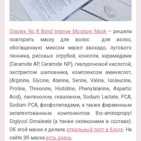
Olaplex No 8 Bond Intense Moisture Mask
– решила
повторить маску для волос для волос,
обогащенную миксом масел авокадо, лугового
пенника, рисовых отрубей, конопли, керамидами
(Ceramide AP, Ceramide NP), гиалуроновой кислотой,
экстрактом шиповника, комплексом амикислот,
(Arginine, Glycine, Alanine, Serine, Valine, Isoleucine,
Proline, Threonine, Histidine, Phenylalanine, Aspartic
Acid), пантенолом, скваланом, Sodium Lactate, PCA,
Sodium PCA, фосфолипидами, а также фирменным
запатентованным компонентом Bis-aminopropyl
Diglycol Dimaleate (а также силиконами в составе).
Об этой маске я делала
отдельный пост в блоге
. На
сайте ЗЯ маска
есть здесь
.