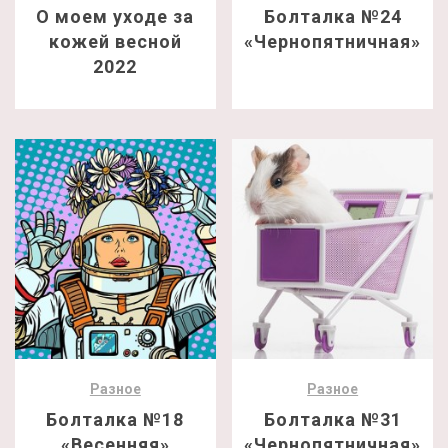
О моем уходе за
Болталка №24
кожей весной
«Чернопятничная»
2022
Разное
Разное
Болталка №18
Болталка №31
«Весенняя»
«Чернопятничная»