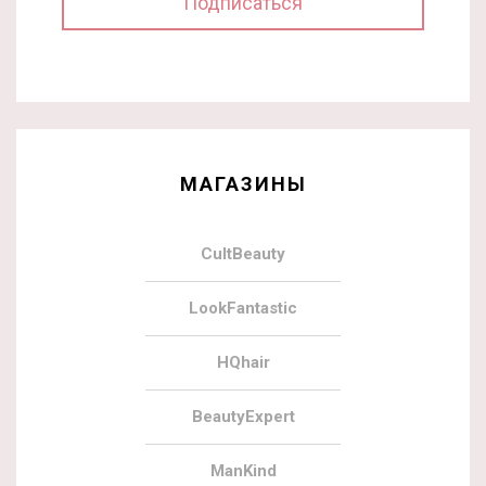
МАГАЗИНЫ
CultBeauty
LookFantastic
HQhair
BeautyExpert
ManKind