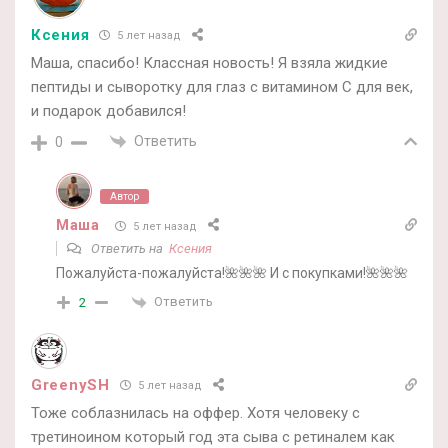
Ксения
5 лет назад
Маша, спасибо! Классная новость! Я взяла жидкие
пептиды и сыворотку для глаз с витамином С для век,
и подарок добавился!
Ответить
0
Автор
Маша
5 лет назад
Ответить на
Ксения
Пожалуйста-пожалуйста!🌺🌺🌺 И с покупками!🌺🌺🌺
Ответить
2
GreenySH
5 лет назад
Тоже соблазнилась на оффер. Хотя человеку с
третиноином который год эта сыва с ретиналем как