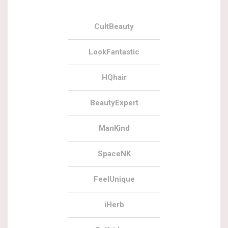
CultBeauty
LookFantastic
HQhair
BeautyExpert
ManKind
SpaceNK
FeelUnique
iHerb