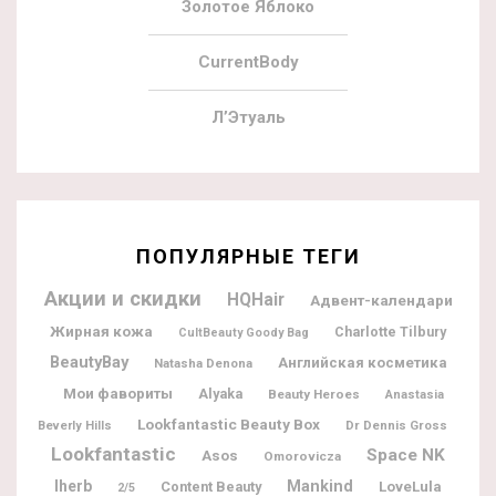
Золотое Яблоко
CurrentBody
Л’Этуаль
ПОПУЛЯРНЫЕ ТЕГИ
Акции и скидки
HQHair
Адвент-календари
Жирная кожа
Charlotte Tilbury
CultBeauty Goody Bag
BeautyBay
Английская косметика
Natasha Denona
Мои фавориты
Alyaka
Beauty Heroes
Anastasia
Lookfantastic Beauty Box
Dr Dennis Gross
Beverly Hills
Lookfantastic
Space NK
Asos
Omorovicza
Iherb
Mankind
Content Beauty
LoveLula
2/5