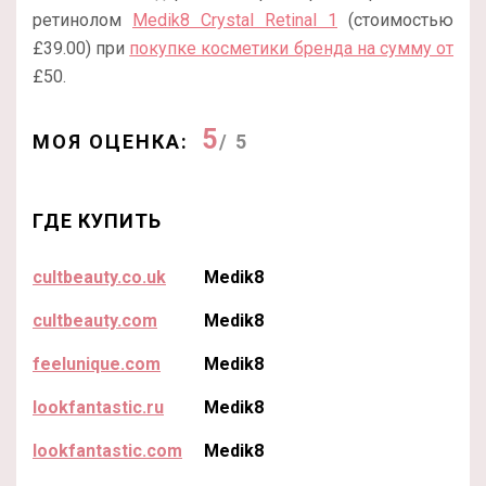
ретинолом
Medik8 Crystal Retinal 1
(стоимостью
£
39.00) при
покупке косметики бренда на сумму от
£50.
5
МОЯ ОЦЕНКА:
/ 5
ГДЕ КУПИТЬ
cultbeauty.co.uk
Medik8
cultbeauty.com
Medik8
feelunique.com
Medik8
lookfantastic.ru
Medik8
lookfantastic.com
Medik8