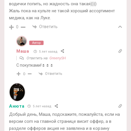
водички попить, но жадность она такая))))
Жаль пока на культе не такой хороший ассортимент
медика, как на Луке.
Ответить
0
Автор
Маша
5 лет назад
Ответить на
GreenySH
С покупками!🌷🌷🌷
Ответить
0
Анюта
5 лет назад
Добрый день, Маша, подскажите, пожалуйста, если на
версии com на главной странице висит оффер, а в
разделе офферов акция не заявлена и в корзину