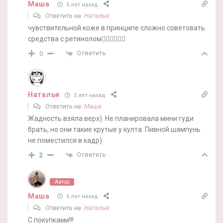
Маша
5 лет назад
Ответить на
Наталья
чувствительной коже в принципе сложно советовать
средства с ретинолом🤷‍♀️🤷‍♀️🤷‍♀️
Ответить
0
Наталья
5 лет назад
Ответить на
Маша
Жадность взяла верх). Не планировала мини гуди
брать, но они такие крутые у култа. Пивной шампунь
не поместился в кадр)
Ответить
2
Автор
Маша
5 лет назад
Ответить на
Наталья
С покупками!!!