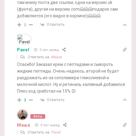
там внизу поста две ссылки, одна на версию uk
(фунта), другая на версию com🤗🤗🤗подарок сам
добавляется (его видно в корзине)🤗🤗🤗
Ответить
0
Pavel
5 лет назад
Ответить на
Маша
Спасибо! Заказал крем с пептидами и сывороть
жидкие пептиды. Очень надеюсь, второй не будет
раздражать из-за сополимера гликолиевой и
молочной кислот. Ну и ретиналь халявный добавился.
Плюс код сработал на 15% 😊
Ответить
3
Автор
Маша
5 лет назад
Ответить на
Pavel