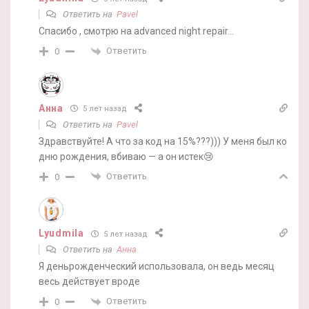
Ответить на
Pavel
Спасибо , смотрю на advanced night repair…
Ответить
0
Анна
5 лет назад
Ответить на
Pavel
Здравствуйте! А что за код на 15%???))) У меня был ко
дню рождения, вбиваю — а он истек😢
Ответить
0
Lyudmila
5 лет назад
Ответить на
Анна
Я деньрожденческий использовала, он ведь месяц
весь действует вроде
Ответить
0