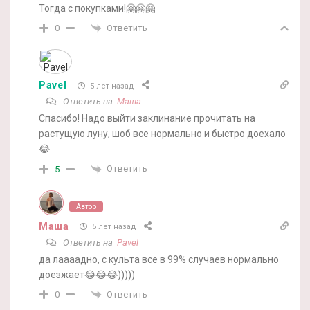
Тогда с покупками!🤗🤗🤗
Ответить
0
Pavel
5 лет назад
Ответить на
Маша
Спасибо! Надо выйти заклинание прочитать на
растущую луну, шоб все нормально и быстро доехало
😂
Ответить
5
Автор
Маша
5 лет назад
Ответить на
Pavel
да лаааадно, с культа все в 99% случаев нормально
доезжает😂😂😂)))))
Ответить
0