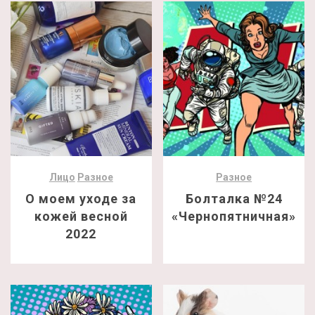
Лицо
Разное
Разное
О моем уходе за
Болталка №24
кожей весной
«Чернопятничная»
2022