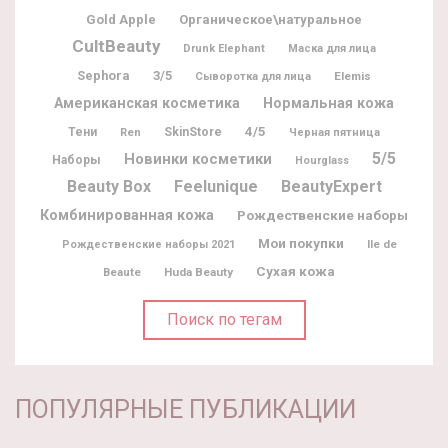
Gold Apple
Органическое\натуральное
CultBeauty
Drunk Elephant
Маска для лица
Sephora
3/5
Elemis
Сыворотка для лица
Американская косметика
Нормальная кожа
4/5
Тени
SkinStore
Ren
Черная пятница
5/5
Новинки косметики
Наборы
Hourglass
Beauty Box
Feelunique
BeautyExpert
Комбинированная кожа
Рождественские наборы
Мои покупки
Ile de
Рождественские наборы 2021
Сухая кожа
Beaute
Huda Beauty
Поиск по тегам
ПОПУЛЯРНЫЕ ПУБЛИКАЦИИ