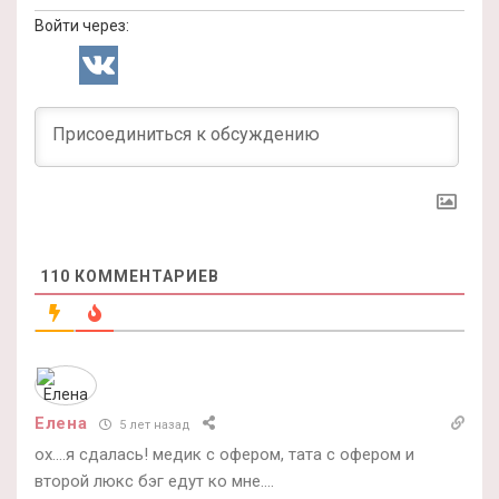
Войти через:
110
КОММЕНТАРИЕВ
Елена
5 лет назад
ох….я сдалась! медик с офером, тата с офером и
второй люкс бэг едут ко мне….