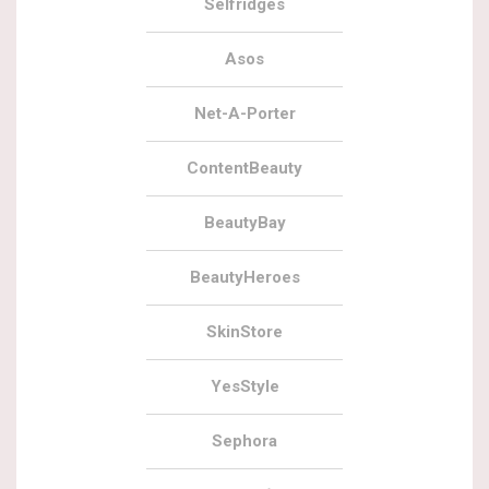
Selfridges
Asos
Net-A-Porter
ContentBeauty
BeautyBay
BeautyHeroes
SkinStore
YesStyle
Sephora