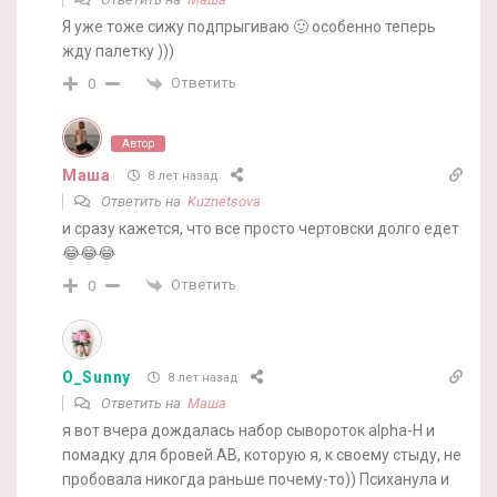
Я уже тоже сижу подпрыгиваю 🙂 особенно теперь
жду палетку )))
Ответить
0
Автор
Маша
8 лет назад
Ответить на
Kuznetsova
и сразу кажется, что все просто чертовски долго едет
😂😂😂
Ответить
0
O_Sunny
8 лет назад
Ответить на
Маша
я вот вчера дождалась набор сывороток alpha-H и
помадку для бровей AB, которую я, к своему стыду, не
пробовала никогда раньше почему-то)) Психанула и