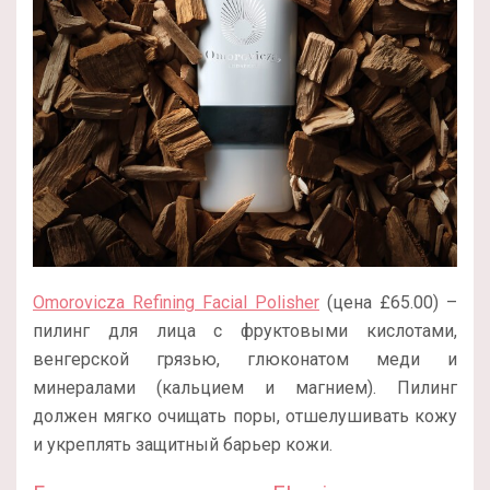
Omorovicza Refining Facial Polisher
(цена £65.00) –
пилинг для лица с фруктовыми кислотами,
венгерской грязью, глюконатом меди и
минералами (кальцием и магнием). Пилинг
должен мягко очищать поры, отшелушивать кожу
и укреплять защитный барьер кожи.