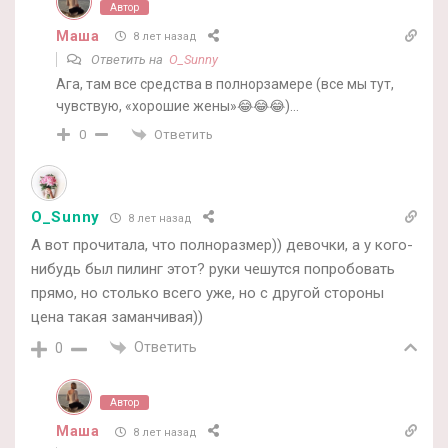
Автор
Маша
8 лет назад
Ответить на
O_Sunny
Ага, там все средства в полнорзамере (все мы тут,
чувствую, «хорошие жены»😂😂😂)…
Ответить
0
O_Sunny
8 лет назад
А вот прочитала, что полноразмер)) девочки, а у кого-
нибудь был пилинг этот? руки чешутся попробовать
прямо, но столько всего уже, но с другой стороны
цена такая заманчивая))
Ответить
0
Автор
Маша
8 лет назад