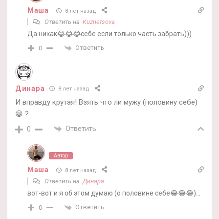
Маша
8 лет назад
Ответить на
Kuznetsova
Да никак😂😂😂себе если только часть забрать)))
Ответить
0
Динара
8 лет назад
И вправду крутая! Взять что ли мужу (половину себе)
😀 ?
Ответить
0
Автор
Маша
8 лет назад
Ответить на
Динара
вот-вот и я об этом думаю (о половине себе😂😂😂)…
Ответить
0