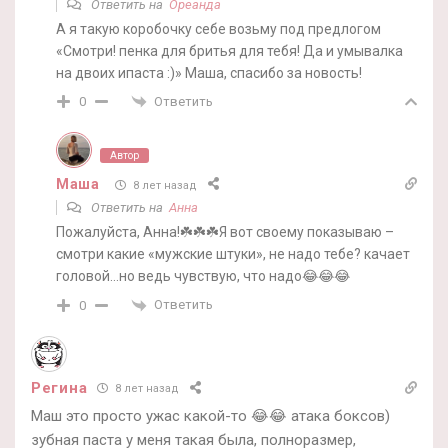
Ответить на
Ореанда
А я такую коробочку себе возьму под предлогом
«Смотри! пенка для бритья для тебя! Да и умывалка
на двоих ипаста :)» Маша, спасибо за новость!
Ответить
0
Автор
Маша
8 лет назад
Ответить на
Анна
Пожалуйста, Анна!☘️☘️☘️Я вот своему показываю –
смотри какие «мужские штуки», не надо тебе? качает
головой…но ведь чувствую, что надо😂😂😂
Ответить
0
Регина
8 лет назад
Маш это просто ужас какой-то 😂😂 атака боксов)
зубная паста у меня такая была, полноразмер,