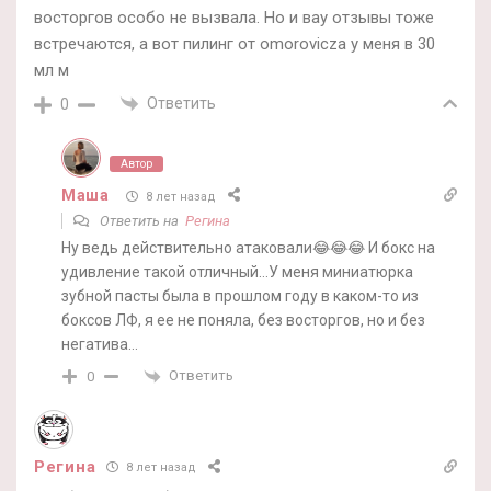
восторгов особо не вызвала. Но и вау отзывы тоже
встречаются, а вот пилинг от omorovicza у меня в 30
мл м
Ответить
0
Автор
Маша
8 лет назад
Ответить на
Регина
Ну ведь действительно атаковали😂😂😂 И бокс на
удивление такой отличный…У меня миниатюрка
зубной пасты была в прошлом году в каком-то из
боксов ЛФ, я ее не поняла, без восторгов, но и без
негатива…
Ответить
0
Регина
8 лет назад