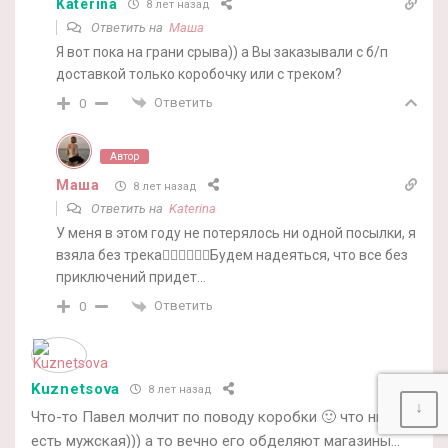
Katerina
8 лет назад
Ответить на
Маша
Я вот пока на грани срыва)) а Вы заказывали с б/п
доставкой только коробочку или с треком?
Ответить
0
Автор
Маша
8 лет назад
Ответить на
Katerina
У меня в этом году не потерялось ни одной посылки, я
взяла без трека🤷‍♀️🤷‍♀️🤷‍♀️Будем надеяться, что все без
приключений придет…
Ответить
0
Kuznetsova
8 лет назад
↓
Что-то Павел молчит по поводу коробки 🙂 что ни на
есть мужская))) а то вечно его обделяют магазины…