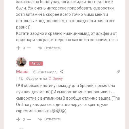
заказала на beautybay, когда скидки вот недавние
были. Уж очень интересно попробовать сыворотки,
хотя витамин Е скорее всего точно мимо меня и
остальные под вопросом, но от жадности взяла все
равно))
Кстати заодно и сравню нианцинамид от альфы и от
ординари как раз, интересно как кожа воспримет его
Ответить
0
Автор
Маша
8 лет назад
Ответить на
O_Sunny
О! Я обожаю настину помаду для бровей, прямо она
лучшая для меня)))И сыворотки мне понравились…
сыворотка с витамином В вообще отлично зашла (The
Ordinary как раз сегодня планирую открыть, уже
скрестила пальцы😂😂😂)
Ответить
0