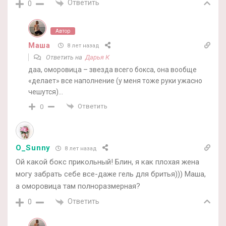
Ответить
0
Автор
Маша
8 лет назад
Ответить на
Дарья К
даа, оморовица – звезда всего бокса, она вообще
«делает» все наполнение (у меня тоже руки ужасно
чешутся)…
Ответить
0
O_Sunny
8 лет назад
Ой какой бокс прикольный! Блин, я как плохая жена
могу забрать себе все-даже гель для бритья))) Маша,
а оморовица там полноразмерная?
Ответить
0