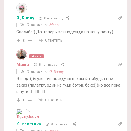
O_Sunny
8 лет назад
Ответить на
Маша
Спасибо!) Да, теперь вся надежда на нашу почту)
Ответить
0
Автор
Маша
8 лет назад
Ответить на
O_Sunny
Это да)))я уже очень жду хоть какой-нибудь свой
заказ (палетку, один из гуди бэгов, бокс)))но все пока
в пути…🤦‍♀️🤦‍♀️🤦‍♀️
Ответить
0
Kuznetsova
8 лет назад
Ответить на
Маша