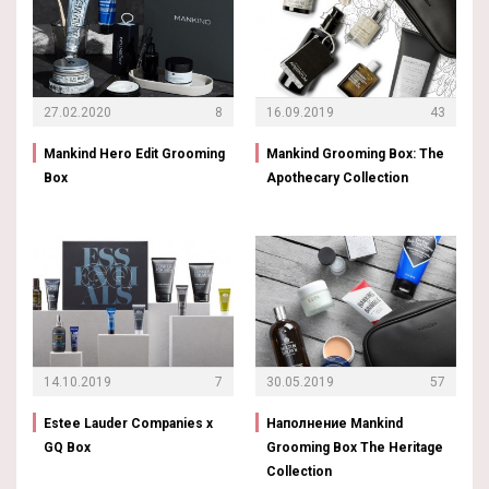
27.02.2020
8
16.09.2019
43
Mankind Hero Edit Grooming
Mankind Grooming Box: The
Box
Apothecary Collection
14.10.2019
7
30.05.2019
57
Estee Lauder Companies x
Наполнение Mankind
GQ Box
Grooming Box The Heritage
Collection