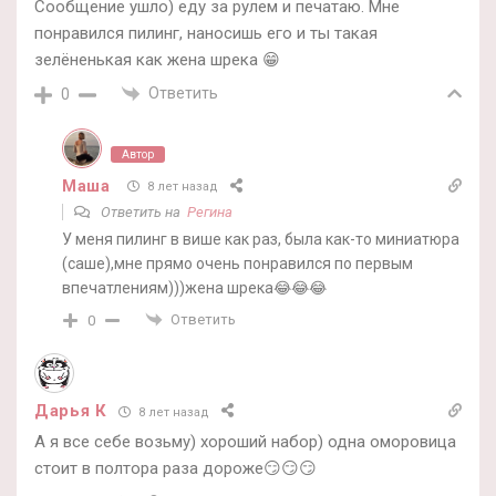
Сообщение ушло) еду за рулем и печатаю. Мне
понравился пилинг, наносишь его и ты такая
зелёненькая как жена шрека 😁
Ответить
0
Автор
Маша
8 лет назад
Ответить на
Регина
У меня пилинг в више как раз, была как-то миниатюра
(саше),мне прямо очень понравился по первым
впечатлениям)))жена шрека😂😂😂
Ответить
0
Дарья К
8 лет назад
А я все себе возьму) хороший набор) одна оморовица
стоит в полтора раза дороже😏😏😏