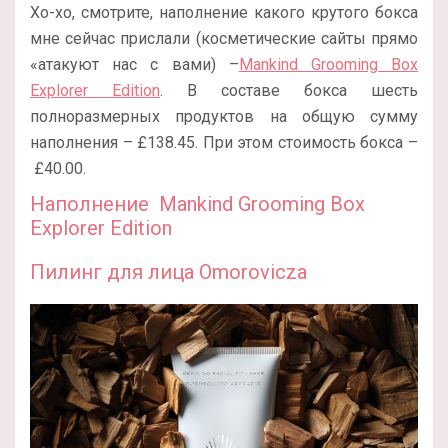
Хо-хо, смотрите, наполнение какого крутого бокса
мне сейчас прислали (косметические сайты прямо
«атакуют нас с вами) –
Mankind Grooming Box
Explorer Edition
. В составе бокса шесть
полноразмерных продуктов на общую сумму
наполнения – £138.45. При этом стоимость бокса –
£40.00.
Наполнение Mankind Grooming Box
Explorer Edition
Пилинг для лица Omorovicza