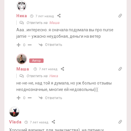
Ника
7 лет назад
Ответить на
Маша
Ааа…интересно. я сначала подумала вы про nurse
jamie — ужасно неудобная, деньги на ветер
Ответить
0
Автор
Маша
7 лет назад
Ответить на
Ника
не-не-не, над той я думала, но уж больно отзывы
неоднозначные, многие ей недовольны(((
Ответить
0
Vlada
7 лет назад
Хороший вариант для знакомства), на пятницу