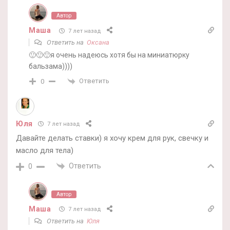
Автор
Маша
7 лет назад
Ответить на
Оксана
🙂🙂🙂я очень надеюсь хотя бы на миниатюрку
бальзама))))
Ответить
0
Юля
7 лет назад
Давайте делать ставки) я хочу крем для рук, свечку и
масло для тела)
Ответить
0
Автор
Маша
7 лет назад
Ответить на
Юля