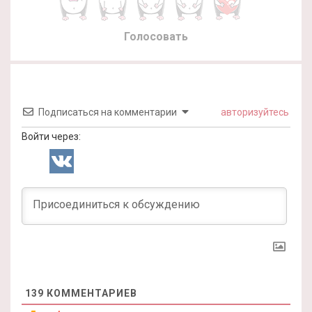
Голосовать
Подписаться на комментарии
авторизуйтесь
Войти через:
139
КОММЕНТАРИЕВ