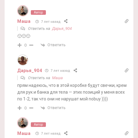
Автор
Маша
7 лет назад
Ответить на
Дарья_904
🙂🙂🙂
Ответить
0
Дарья_904
7 лет назад
Ответить на
Маша
прям надеюсь, что в этой коробке будут свечки, крем
для рук и банка для тела — этих позиций у меня всех
по 1-2, так что они не нарушат мой nobuy ))))
Ответить
0
Автор
Маша
7 лет назад