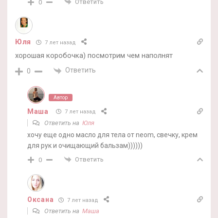
Ответить
0
Юля
7 лет назад
хорошая коробочка) посмотрим чем наполнят
Ответить
0
Автор
Маша
7 лет назад
Ответить на
Юля
хочу еще одно масло для тела от neom, свечку, крем
для рук и очищающий бальзам))))))
Ответить
0
Оксана
7 лет назад
Ответить на
Маша