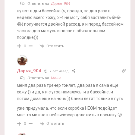
Ответить на
Дарья_904
ну вот в дни бассейна (я, правда, по два раза в
неделю всего хожу, 3-4 не могу себя заставить😂😂
😂) получается двойной расход, я и перед бассейном
часа за два мажусь и после в обязательном
порядке)))
Ответить
0
Дарья_904
7 лет назад
Ответить на
Маша
меня два раза тренер гоняет, два раза я сама еще
хожу )) и да, я и с утра намажусь, и в бассейне, и
потом дома еще на ночь )) банки летят только в путь
уже придумала, что если коробка НЕОМ подойдет
мне, то можно к ней swimcap доложить в посылку 🙂
Ответить
0