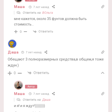
Маша
7 лет назад
Ответить на
ВОльга
мне кажется, около 35 фунтов должна быть
стоимость…
Ответить
0
Даша
7 лет назад
Обещают 3 полноразмерных средства,в общем,я тоже
ждун:)
Ответить
0
Автор
Маша
7 лет назад
Ответить на
Даша
и я! и я ждут!))))))))