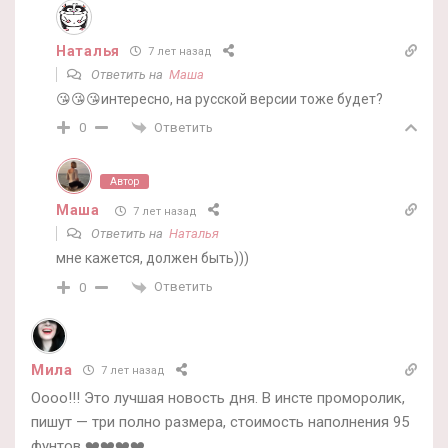
Наталья
7 лет назад
Ответить на
Маша
😘😘😘интересно, на русской версии тоже будет?
Ответить
0
Автор
Маша
7 лет назад
Ответить на
Наталья
мне кажется, должен быть)))
Ответить
0
Мила
7 лет назад
Оооо!!! Это лучшая новость дня. В инсте проморолик,
пишут — три полно размера, стоимость наполнения 95
фунтов ❤️❤️❤️❤️