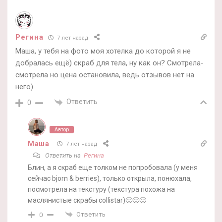
Регина
7 лет назад
Маша, у тебя на фото моя хотелка до которой я не
добралась ещё) скраб для тела, ну как он? Смотрела-
смотрела но цена остановила, ведь отзывов нет на
него)
Ответить
0
Автор
Маша
7 лет назад
Ответить на
Регина
Блин, а я скраб еще толком не попробовала (у меня
сейчас bjorn & berries), только открыла, понюхала,
посмотрела на текстуру (текстура похожа на
маслянистые скрабы collistar)🙂🙂🙂
Ответить
0