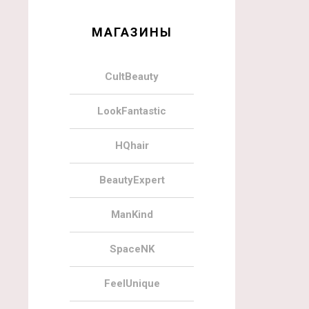
МАГАЗИНЫ
CultBeauty
LookFantastic
HQhair
BeautyExpert
ManKind
SpaceNK
FeelUnique