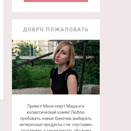
ДОБРО ПОЖАЛОВАТЬ
Привет! Меня зовут Маша и я
косметический хомяк! Люблю
пробовать новые баночки, выбирать
интересные продукты с не «пустыми»
составами, а также писать обо всем