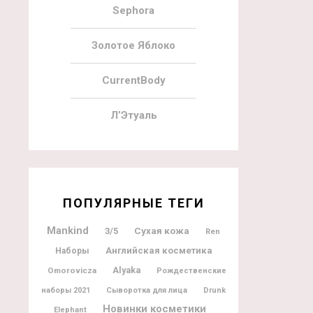
Sephora
Золотое Яблоко
CurrentBody
Л’Этуаль
ПОПУЛЯРНЫЕ ТЕГИ
Mankind
3/5
Сухая кожа
Ren
Английская косметика
Наборы
Alyaka
Omorovicza
Рождественские
наборы 2021
Сыворотка для лица
Drunk
Новинки косметики
Elephant