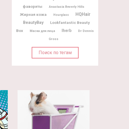
фавориты
Anastasia Beverly Hills
HQHair
Жирная кожа
Hourglass
BeautyBay
Lookfantastic Beauty
Box
Iherb
Dr Dennis
Маска для лица
Gross
Поиск по тегам