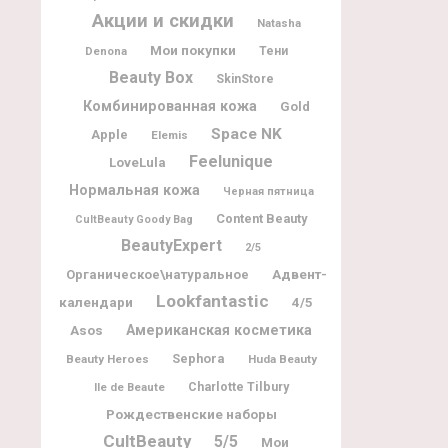
Акции и скидки
Natasha
Мои покупки
Denona
Тени
Beauty Box
SkinStore
Комбинированная кожа
Gold
Space NK
Apple
Elemis
Feelunique
LoveLula
Нормальная кожа
Черная пятница
Content Beauty
CultBeauty Goody Bag
BeautyExpert
2/5
Адвент-
Органическое\натуральное
Lookfantastic
календари
4/5
Американская косметика
Asos
Sephora
Beauty Heroes
Huda Beauty
Charlotte Tilbury
Ile de Beaute
Рождественские наборы
CultBeauty
5/5
Мои