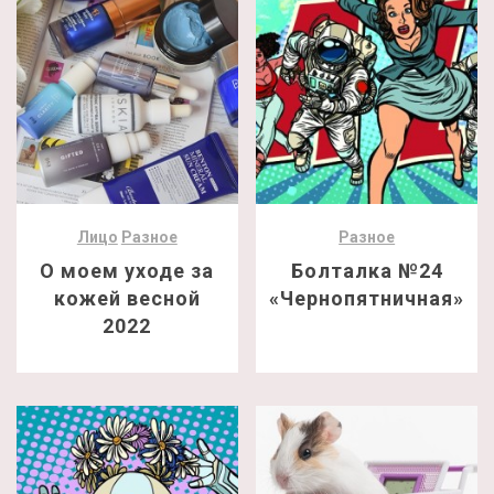
Лицо
Разное
Разное
О моем уходе за
Болталка №24
кожей весной
«Чернопятничная»
2022