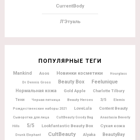
CurrentBody
Л’Этуаль
ПОПУЛЯРНЫЕ ТЕГИ
Новинки косметики
Mankind
Asos
Hourglass
Beauty Box
Feelunique
Dr Dennis Gross
Нормальная кожа
Gold Apple
Charlotte Tilbury
3/5
Тени
Beauty Heroes
Elemis
Черная пятница
LoveLula
Content Beauty
Рождественские наборы 2021
Сыворотка для лица
CultBeauty Goody Bag
Anastasia Beverly
5/5
Lookfantastic Beauty Box
Сухая кожа
Hills
CultBeauty
BeautyBay
Alyaka
Drunk Elephant