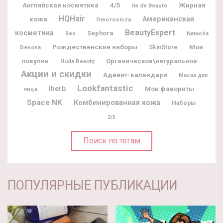
Жирная
Английская косметика
4/5
Ile de Beaute
HQHair
кожа
Американская
Omorovicza
BeautyExpert
косметика
Sephora
Natasha
Ren
Рождественские наборы
Мои
Denona
SkinStore
покупки
Органическое\натуральное
Huda Beauty
Акции и скидки
Адвент-календари
Маска для
Lookfantastic
Iherb
Мои фавориты
лица
Space NK
Комбинированная кожа
Наборы
2/5
Поиск по тегам
ПОПУЛЯРНЫЕ ПУБЛИКАЦИИ