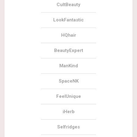
CultBeauty
LookFantastic
HQhair
BeautyExpert
ManKind
SpaceNK
FeelUnique
iHerb
Selfridges