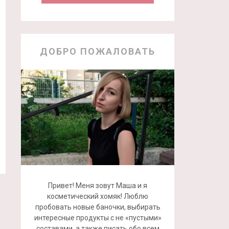
ДОБРО ПОЖАЛОВАТЬ
Привет! Меня зовут Маша и я
косметический хомяк! Люблю
пробовать новые баночки, выбирать
интересные продукты с не «пустыми»
составами, а также писать обо всем