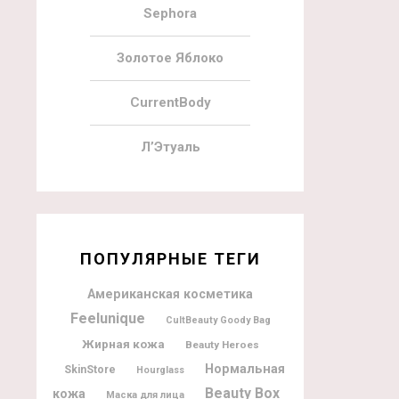
Sephora
Золотое Яблоко
CurrentBody
Л’Этуаль
ПОПУЛЯРНЫЕ ТЕГИ
Американская косметика
Feelunique
CultBeauty Goody Bag
Жирная кожа
Beauty Heroes
Нормальная
SkinStore
Hourglass
Beauty Box
кожа
Маска для лица