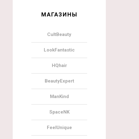
МАГАЗИНЫ
CultBeauty
LookFantastic
HQhair
BeautyExpert
ManKind
SpaceNK
FeelUnique