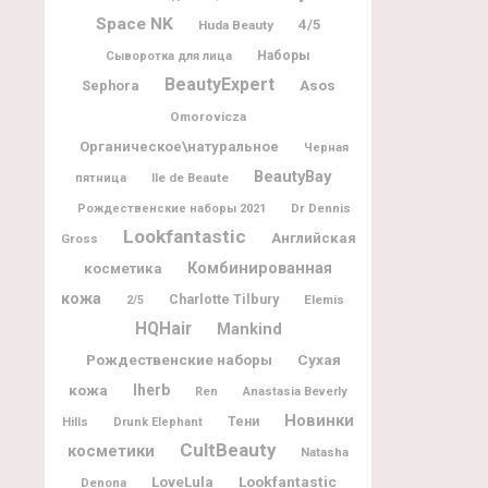
Space NK
4/5
Huda Beauty
Наборы
Сыворотка для лица
BeautyExpert
Sephora
Asos
Omorovicza
Органическое\натуральное
Черная
BeautyBay
Ile de Beaute
пятница
Dr Dennis
Рождественские наборы 2021
Lookfantastic
Английская
Gross
Комбинированная
косметика
кожа
Charlotte Tilbury
Elemis
2/5
HQHair
Mankind
Рождественские наборы
Сухая
Iherb
кожа
Ren
Anastasia Beverly
Новинки
Тени
Hills
Drunk Elephant
CultBeauty
косметики
Natasha
Lookfantastic
LoveLula
Denona