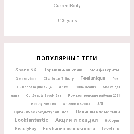
CurrentBody
Л’Этуаль
ПОПУЛЯРНЫЕ ТЕГИ
Space NK
Нормальная кожа
Мои фавориты
Feelunique
Charlotte Tilbury
Omorovicza
Ren
Asos
Huda Beauty
Сыворотка для лица
Маска для
лица
CultBeauty Goody Bag
Рождественские наборы 2021
3/5
Beauty Heroes
Dr Dennis Gross
Новинки косметики
Органическое\натуральное
Акции и скидки
Lookfantastic
Наборы
BeautyBay
Комбинированная кожа
LoveLula