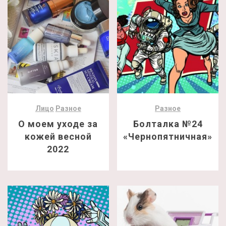
Лицо
Разное
Разное
О моем уходе за
Болталка №24
кожей весной
«Чернопятничная»
2022