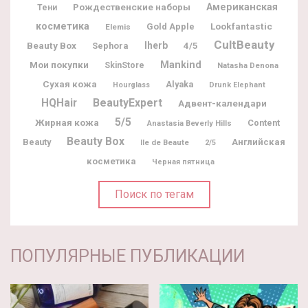
Рождественские наборы
Американская
Тени
косметика
Lookfantastic
Gold Apple
Elemis
CultBeauty
Beauty Box
Iherb
Sephora
4/5
Мои покупки
Mankind
SkinStore
Natasha Denona
Сухая кожа
Alyaka
Hourglass
Drunk Elephant
BeautyExpert
HQHair
Адвент-календари
5/5
Жирная кожа
Content
Anastasia Beverly Hills
Beauty Box
Beauty
Английская
Ile de Beaute
2/5
косметика
Черная пятница
Поиск по тегам
ПОПУЛЯРНЫЕ ПУБЛИКАЦИИ