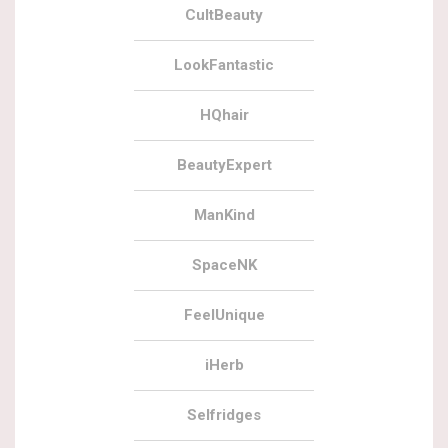
CultBeauty
LookFantastic
HQhair
BeautyExpert
ManKind
SpaceNK
FeelUnique
iHerb
Selfridges